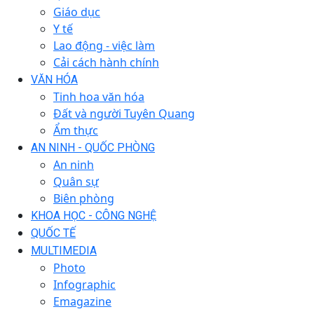
Giáo dục
Y tế
Lao động - việc làm
Cải cách hành chính
VĂN HÓA
Tinh hoa văn hóa
Đất và người Tuyên Quang
Ẩm thực
AN NINH - QUỐC PHÒNG
An ninh
Quân sự
Biên phòng
KHOA HỌC - CÔNG NGHỆ
QUỐC TẾ
MULTIMEDIA
Photo
Infographic
Emagazine