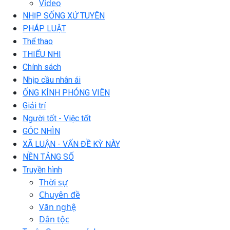
Video
NHỊP SỐNG XỨ TUYÊN
PHÁP LUẬT
Thể thao
THIẾU NHI
Chính sách
Nhịp cầu nhân ái
ỐNG KÍNH PHÓNG VIÊN
Giải trí
Người tốt - Việc tốt
GÓC NHÌN
XÃ LUẬN - VẤN ĐỀ KỲ NÀY
NỀN TẢNG SỐ
Truyền hình
Thời sự
Chuyên đề
Văn nghệ
Dân tộc