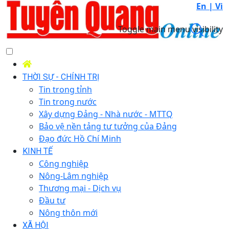
En |
Vi
Toggle main menu visibility
THỜI SỰ - CHÍNH TRỊ
Tin trong tỉnh
Tin trong nước
Xây dựng Đảng - Nhà nước - MTTQ
Bảo vệ nền tảng tư tưởng của Đảng
Đạo đức Hồ Chí Minh
KINH TẾ
Công nghiệp
Nông-Lâm nghiệp
Thương mại - Dịch vụ
Đầu tư
Nông thôn mới
XÃ HỘI