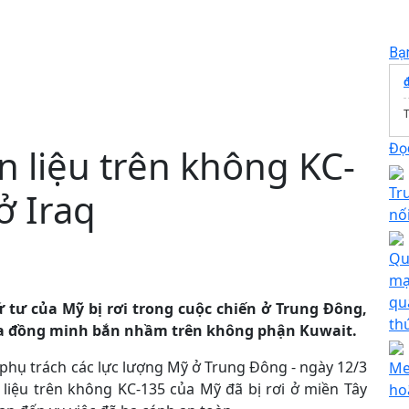
Bạ
T
Đọc
n liệu trên không KC-
Tr
ở Iraq
nố
Qu
mạ
qu
ứ tư của Mỹ bị rơi trong cuộc chiến ở Trung Đông,
th
 của đồng minh bắn nhầm trên không phận Kuwait.
phụ trách các lực lượng Mỹ ở Trung Đông - ngày 12/3
Me
 liệu trên không KC-135 của Mỹ đã bị rơi ở miền Tây
ho