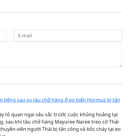
ên tiếng sau vụ tàu chở hàng ở eo biển Hormuz bị tấn
ày tỏ quan ngại sâu sắc trước cuộc khủng hoảng tại
, sau khi tàu chở hàng Mayuree Naree treo cờ Thái
 thuyền viên người Thái bị tấn công và bốc cháy tại eo