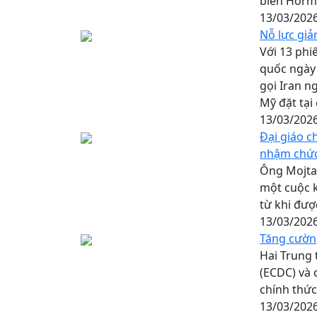
biển Horm
13/03/202
Nỗ lực gi
Với 13 phi
quốc ngày 
gọi Iran n
Mỹ đặt tại
13/03/202
Đại giáo c
nhậm chứ
Ông Mojtab
một cuộc k
từ khi đượ
13/03/202
Tăng cường
Hai Trung
(ECDC) và 
chính thức
13/03/202