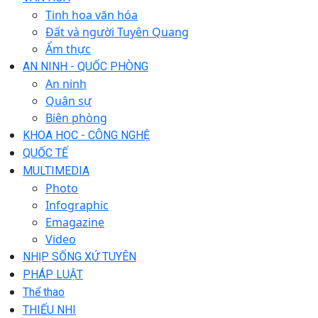
Tinh hoa văn hóa
Đất và người Tuyên Quang
Ẩm thực
AN NINH - QUỐC PHÒNG
An ninh
Quân sự
Biên phòng
KHOA HỌC - CÔNG NGHỆ
QUỐC TẾ
MULTIMEDIA
Photo
Infographic
Emagazine
Video
NHỊP SỐNG XỨ TUYÊN
PHÁP LUẬT
Thể thao
THIẾU NHI