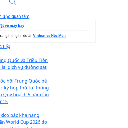
n đọc quan tâm
đặt vé máy bay
rang thông tin dự án
Vinhomes Hóc Môn
 tiếp
ung Quốc và Triều Tiên
i lại dịch vụ đường sắt
ốc hội Trung Quốc bế
c kỳ họp thứ tư, thông
a Quy hoạch 5 năm lần
ứ 15
xico bác khả năng
ãn World Cup 2026 do