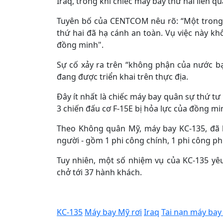
Iraq, trong khi chiếc máy bay thứ hai liên q
Tuyên bố của CENTCOM nêu rõ: “Một trong ha
thứ hai đã hạ cánh an toàn. Vụ việc này k
đồng minh".
Sự cố xảy ra trên “không phận của nước bạ
đang được triển khai trên thực địa.
Đây ít nhất là chiếc máy bay quân sự thứ tư
3 chiến đấu cơ F-15E bị hỏa lực của đồng 
Theo Không quân Mỹ, máy bay KC-135, đã 
người - gồm 1 phi công chính, 1 phi công phụ
Tuy nhiên, một số nhiệm vụ của KC-135 yê
chở tới 37 hành khách.
KC-135
Máy bay Mỹ rơi
Iraq
Tai nạn máy bay