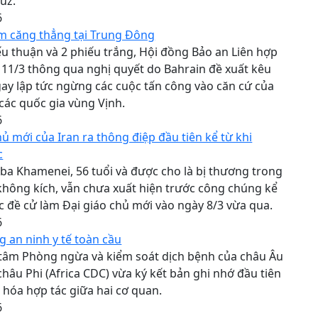
uz.
6
ảm căng thẳng tại Trung Đông
ếu thuận và 2 phiếu trắng, Hội đồng Bảo an Liên hợp
11/3 thông qua nghị quyết do Bahrain đề xuất kêu
gay lập tức ngừng các cuộc tấn công vào căn cứ của
 các quốc gia vùng Vịnh.
6
hủ mới của Iran ra thông điệp đầu tiên kể từ khi
c
a Khamenei, 56 tuổi và được cho là bị thương trong
hông kích, vẫn chưa xuất hiện trước công chúng kể
c đề cử làm Đại giáo chủ mới vào ngày 8/3 vừa qua.
6
 an ninh y tế toàn cầu
 tâm Phòng ngừa và kiểm soát dịch bệnh của châu Âu
châu Phi (Africa CDC) vừa ký kết bản ghi nhớ đầu tiên
 hóa hợp tác giữa hai cơ quan.
6