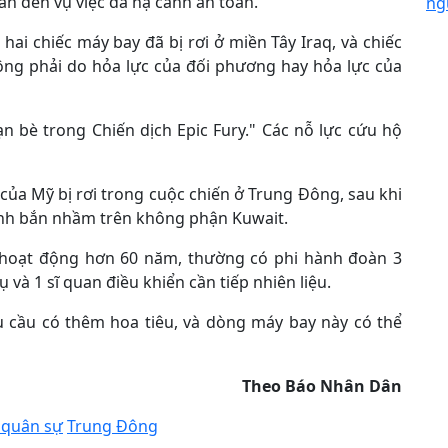
uan đến vụ việc đã hạ cánh an toàn.
ng
i chiếc máy bay đã bị rơi ở miền Tây Iraq, và chiếc
hông phải do hỏa lực của đối phương hay hỏa lực của
n bè trong Chiến dịch Epic Fury." Các nỗ lực cứu hộ
 của Mỹ bị rơi trong cuộc chiến ở Trung Đông, sau khi
minh bắn nhầm trên không phận Kuwait.
hoạt động hơn 60 năm, thường có phi hành đoàn 3
 và 1 sĩ quan điều khiển cần tiếp nhiên liệu.
u cầu có thêm hoa tiêu, và dòng máy bay này có thể
Theo Báo Nhân Dân
 quân sự
Trung Đông