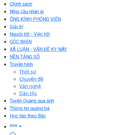
Chính sách
Nhịp cầu nhân ái
ỐNG KÍNH PHÓNG VIÊN
Giải trí
Người tốt - Việc tốt
GÓC NHÌN
XÃ LUẬN - VẤN ĐỀ KỲ NÀY
NỀN TẢNG SỐ
Truyền hình
Thời sự
Chuyên đề
Văn nghệ
Dân tộc
Tuyên Quang qua ảnh
Thông tin quảng bá
Học tập theo Bác