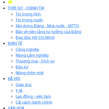
THỜI SỰ - CHÍNH TRỊ
Tin trong tỉnh
Tin trong nước
Xây dựng Đảng - Nhà nước - MTTQ
Bảo vệ nền tảng tư tưởng của Đảng
Đạo đức Hồ Chí Minh
KINH TẾ
Công nghiệp
Nông-Lâm nghiệp
Thương mại - Dịch vụ
Đầu tư
Nông thôn mới
XÃ HỘI
Giáo dục
Y tế
Lao động - việc làm
Cải cách hành chính
VĂN HÓA