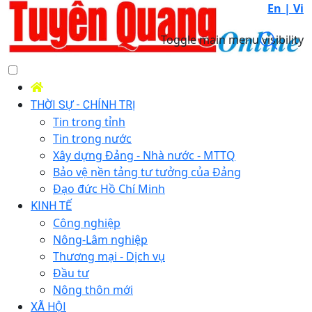
En |
Vi
Toggle main menu visibility
THỜI SỰ - CHÍNH TRỊ
Tin trong tỉnh
Tin trong nước
Xây dựng Đảng - Nhà nước - MTTQ
Bảo vệ nền tảng tư tưởng của Đảng
Đạo đức Hồ Chí Minh
KINH TẾ
Công nghiệp
Nông-Lâm nghiệp
Thương mại - Dịch vụ
Đầu tư
Nông thôn mới
XÃ HỘI