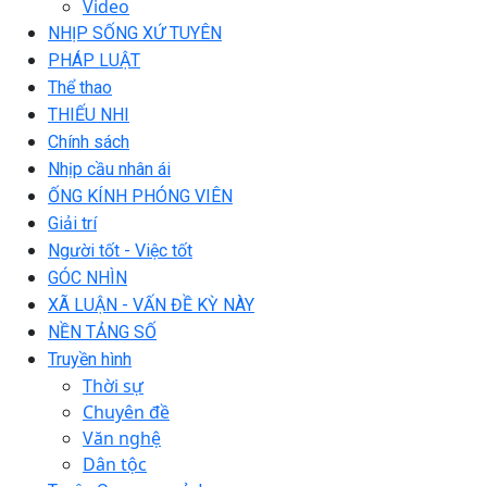
Video
NHỊP SỐNG XỨ TUYÊN
PHÁP LUẬT
Thể thao
THIẾU NHI
Chính sách
Nhịp cầu nhân ái
ỐNG KÍNH PHÓNG VIÊN
Giải trí
Người tốt - Việc tốt
GÓC NHÌN
XÃ LUẬN - VẤN ĐỀ KỲ NÀY
NỀN TẢNG SỐ
Truyền hình
Thời sự
Chuyên đề
Văn nghệ
Dân tộc