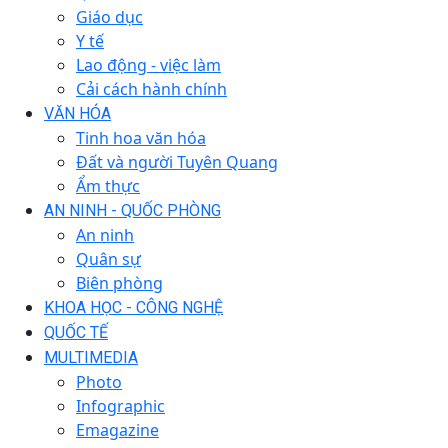
Giáo dục
Y tế
Lao động - việc làm
Cải cách hành chính
VĂN HÓA
Tinh hoa văn hóa
Đất và người Tuyên Quang
Ẩm thực
AN NINH - QUỐC PHÒNG
An ninh
Quân sự
Biên phòng
KHOA HỌC - CÔNG NGHỆ
QUỐC TẾ
MULTIMEDIA
Photo
Infographic
Emagazine