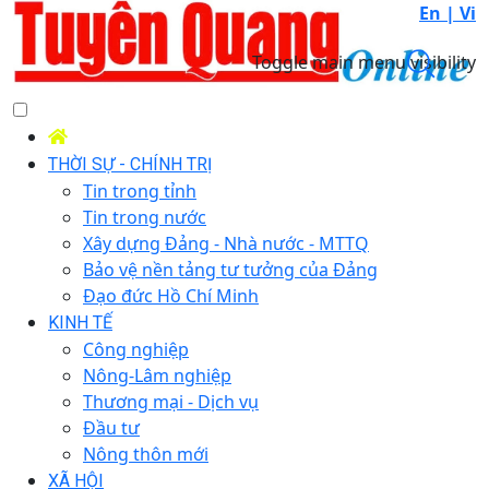
En |
Vi
Toggle main menu visibility
THỜI SỰ - CHÍNH TRỊ
Tin trong tỉnh
Tin trong nước
Xây dựng Đảng - Nhà nước - MTTQ
Bảo vệ nền tảng tư tưởng của Đảng
Đạo đức Hồ Chí Minh
KINH TẾ
Công nghiệp
Nông-Lâm nghiệp
Thương mại - Dịch vụ
Đầu tư
Nông thôn mới
XÃ HỘI