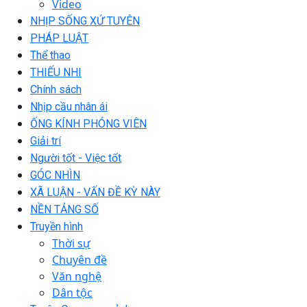
Video
NHỊP SỐNG XỨ TUYÊN
PHÁP LUẬT
Thể thao
THIẾU NHI
Chính sách
Nhịp cầu nhân ái
ỐNG KÍNH PHÓNG VIÊN
Giải trí
Người tốt - Việc tốt
GÓC NHÌN
XÃ LUẬN - VẤN ĐỀ KỲ NÀY
NỀN TẢNG SỐ
Truyền hình
Thời sự
Chuyên đề
Văn nghệ
Dân tộc