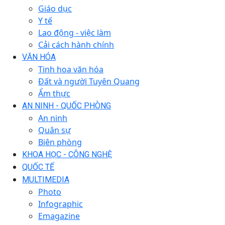
Giáo dục
Y tế
Lao động - việc làm
Cải cách hành chính
VĂN HÓA
Tinh hoa văn hóa
Đất và người Tuyên Quang
Ẩm thực
AN NINH - QUỐC PHÒNG
An ninh
Quân sự
Biên phòng
KHOA HỌC - CÔNG NGHỆ
QUỐC TẾ
MULTIMEDIA
Photo
Infographic
Emagazine