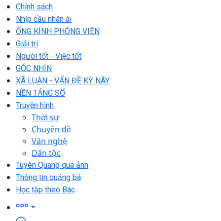
Chính sách
Nhịp cầu nhân ái
ỐNG KÍNH PHÓNG VIÊN
Giải trí
Người tốt - Việc tốt
GÓC NHÌN
XÃ LUẬN - VẤN ĐỀ KỲ NÀY
NỀN TẢNG SỐ
Truyền hình
Thời sự
Chuyên đề
Văn nghệ
Dân tộc
Tuyên Quang qua ảnh
Thông tin quảng bá
Học tập theo Bác