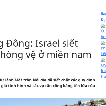
Bạ
Đọc
Cu
ho
 Đông: Israel siết
Ph
phòng vệ ở miền nam
kế
Mỹ
Ir
Ho
ư lệnh Mặt trận Nội địa đã siết chặt các quy định
 giá tình hình và các vụ tấn công bằng tên lửa của