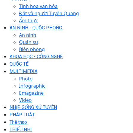
Tinh hoa văn hóa
Đất và người Tuyên Quang
Ẩm thực
AN NINH - QUỐC PHÒNG
An ninh
Quân sự
Biên phòng
KHOA HỌC - CÔNG NGHỆ
QUỐC TẾ
MULTIMEDIA
Photo
Infographic
Emagazine
Video
NHỊP SỐNG XỨ TUYÊN
PHÁP LUẬT
Thể thao
THIẾU NHI