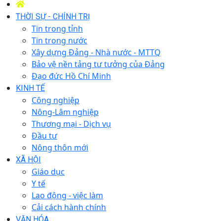
THỜI SỰ - CHÍNH TRỊ
Tin trong tỉnh
Tin trong nước
Xây dựng Đảng - Nhà nước - MTTQ
Bảo vệ nền tảng tư tưởng của Đảng
Đạo đức Hồ Chí Minh
KINH TẾ
Công nghiệp
Nông-Lâm nghiệp
Thương mại - Dịch vụ
Đầu tư
Nông thôn mới
XÃ HỘI
Giáo dục
Y tế
Lao động - việc làm
Cải cách hành chính
VĂN HÓA