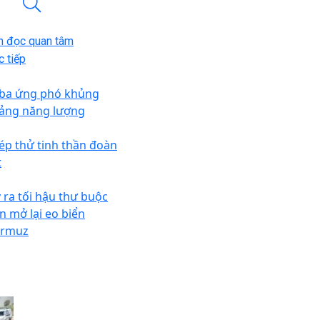
n đọc quan tâm
 tiếp
ba ứng phó khủng
ảng năng lượng
ép thử tinh thần đoàn
t
 ra tối hậu thư buộc
an mở lại eo biển
rmuz