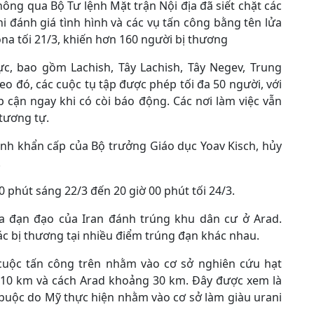
hông qua Bộ Tư lệnh Mặt trận Nội địa đã siết chặt các
i đánh giá tình hình và các vụ tấn công bằng tên lửa
na tối 21/3, khiến hơn 160 người bị thương
c, bao gồm Lachish, Tây Lachish, Tây Negev, Trung
o đó, các cuộc tụ tập được phép tối đa 50 người, với
p cận ngay khi có còi báo động. Các nơi làm việc vẫn
tương tự.
ịnh khẩn cấp của Bộ trưởng Giáo dục Yoav Kisch, hủy
.
0 phút sáng 22/3 đến 20 giờ 00 phút tối 24/3.
ửa đạn đạo của Iran đánh trúng khu dân cư ở Arad.
ác bị thương tại nhiều điểm trúng đạn khác nhau.
 cuộc tấn công trên nhằm vào cơ sở nghiên cứu hạt
 10 km và cách Arad khoảng 30 km. Đây được xem là
 buộc do Mỹ thực hiện nhằm vào cơ sở làm giàu urani