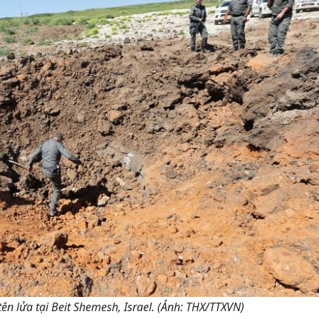
ên lửa tại Beit Shemesh, Israel. (Ảnh: THX/TTXVN)