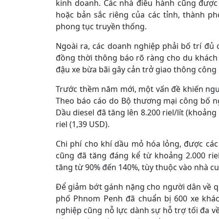
kinh doanh. Các nhà điều hành cũng được
hoặc bản sắc riêng của các tỉnh, thành ph
phong tục truyền thống.
Ngoài ra, các doanh nghiệp phải bố trí đủ 
đồng thời thông báo rõ ràng cho du khách 
đậu xe bừa bãi gây cản trở giao thông công
Trước thềm năm mới, một vấn đề khiến người
Theo báo cáo do Bộ thương mại công bố ngày
Dầu diesel đã tăng lên 8.200 riel/lít (khoả
riel (1,39 USD).
Chi phí cho khí dầu mỏ hóa lỏng, được các
cũng đã tăng đáng kể từ khoảng 2.000 riel
tăng từ 90% đến 140%, tùy thuộc vào nhà cu
Để giảm bớt gánh nặng cho người dân về qu
phố Phnom Penh đã chuẩn bị 600 xe khách
nghiệp cũng nỗ lực dành sự hỗ trợ tối đa về