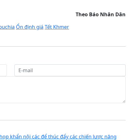
Theo Báo Nhân Dân
puchia
Ổn định giá
Tết Khmer
họp khẩn nội các để thúc đẩy các chiến lược năng