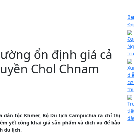
Bạ
Đọc
Đạ
Ng
ường ổn định giá cả
tr
truyền Chol Chnam
Xu
di
cơ
th
Tr
ti
 dân tộc Khmer, Bộ Du lịch Campuchia ra chỉ thị
dầ
iêm yết công khai giá sản phẩm và dịch vụ để bảo
 du lịch.