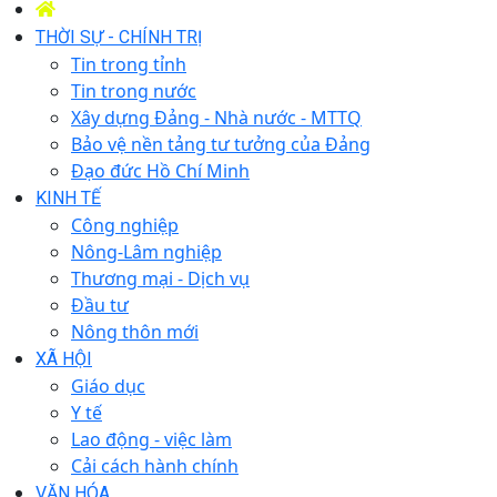
THỜI SỰ - CHÍNH TRỊ
Tin trong tỉnh
Tin trong nước
Xây dựng Đảng - Nhà nước - MTTQ
Bảo vệ nền tảng tư tưởng của Đảng
Đạo đức Hồ Chí Minh
KINH TẾ
Công nghiệp
Nông-Lâm nghiệp
Thương mại - Dịch vụ
Đầu tư
Nông thôn mới
XÃ HỘI
Giáo dục
Y tế
Lao động - việc làm
Cải cách hành chính
VĂN HÓA