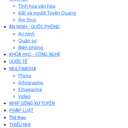
Tinh hoa văn hóa
Đất và người Tuyên Quang
Ẩm thực
AN NINH - QUỐC PHÒNG
An ninh
Quân sự
Biên phòng
KHOA HỌC - CÔNG NGHỆ
QUỐC TẾ
MULTIMEDIA
Photo
Infographic
Emagazine
Video
NHỊP SỐNG XỨ TUYÊN
PHÁP LUẬT
Thể thao
THIẾU NHI