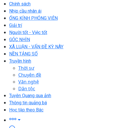
Chính sách
Nhịp cầu nhân ái
ỐNG KÍNH PHÓNG VIÊN
Giải trí
Người tốt - Việc tốt
GÓC NHÌN
XÃ LUẬN - VẤN ĐỀ KỲ NÀY
NỀN TẢNG SỐ
Truyền hình
Thời sự
Chuyên đề
Văn nghệ
Dân tộc
Tuyên Quang qua ảnh
Thông tin quảng bá
Học tập theo Bác