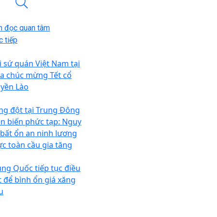
n đọc quan tâm
 tiếp
i sứ quán Việt Nam tại
a chúc mừng Tết cổ
uyền Lào
ng đột tại Trung Đông
ễn biến phức tạp: Nguy
 bất ổn an ninh lương
ực toàn cầu gia tăng
ung Quốc tiếp tục điều
ết để bình ổn giá xăng
u