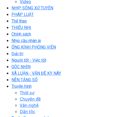
Video
NHỊP SỐNG XỨ TUYÊN
PHÁP LUẬT
Thể thao
THIẾU NHI
Chính sách
Nhịp cầu nhân ái
ỐNG KÍNH PHÓNG VIÊN
Giải trí
Người tốt - Việc tốt
GÓC NHÌN
XÃ LUẬN - VẤN ĐỀ KỲ NÀY
NỀN TẢNG SỐ
Truyền hình
Thời sự
Chuyên đề
Văn nghệ
Dân tộc