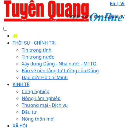
En |
Vi
Toggle main menu visibility
THỜI SỰ - CHÍNH TRỊ
Tin trong tỉnh
Tin trong nước
Xây dựng Đảng - Nhà nước - MTTQ
Bảo vệ nền tảng tư tưởng của Đảng
Đạo đức Hồ Chí Minh
KINH TẾ
Công nghiệp
Nông-Lâm nghiệp
Thương mại - Dịch vụ
Đầu tư
Nông thôn mới
XÃ HỘI