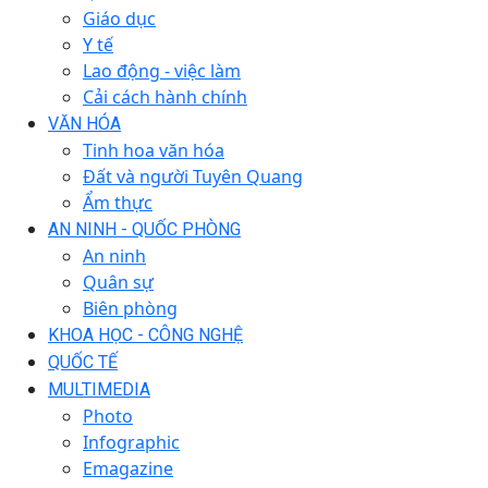
Giáo dục
Y tế
Lao động - việc làm
Cải cách hành chính
VĂN HÓA
Tinh hoa văn hóa
Đất và người Tuyên Quang
Ẩm thực
AN NINH - QUỐC PHÒNG
An ninh
Quân sự
Biên phòng
KHOA HỌC - CÔNG NGHỆ
QUỐC TẾ
MULTIMEDIA
Photo
Infographic
Emagazine