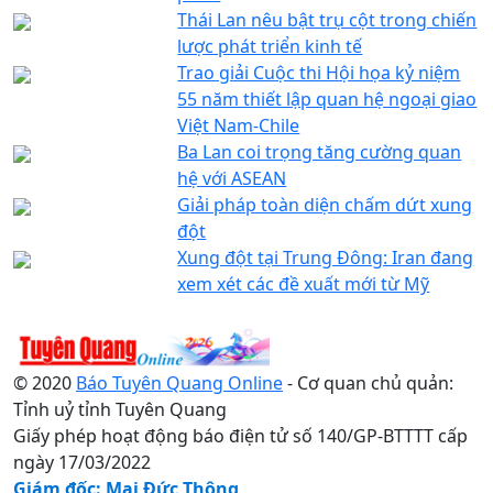
Thái Lan nêu bật trụ cột trong chiến
lược phát triển kinh tế
Trao giải Cuộc thi Hội họa kỷ niệm
55 năm thiết lập quan hệ ngoại giao
Việt Nam-Chile
Ba Lan coi trọng tăng cường quan
hệ với ASEAN
Giải pháp toàn diện chấm dứt xung
đột
Xung đột tại Trung Đông: Iran đang
xem xét các đề xuất mới từ Mỹ
© 2020
Báo Tuyên Quang Online
- Cơ quan chủ quản:
Tỉnh uỷ tỉnh Tuyên Quang
Giấy phép hoạt động báo điện tử số 140/GP-BTTTT cấp
ngày 17/03/2022
Giám đốc: Mai Đức Thông