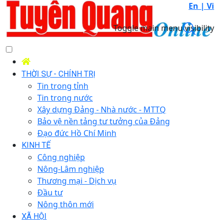
En |
Vi
Toggle main menu visibility
THỜI SỰ - CHÍNH TRỊ
Tin trong tỉnh
Tin trong nước
Xây dựng Đảng - Nhà nước - MTTQ
Bảo vệ nền tảng tư tưởng của Đảng
Đạo đức Hồ Chí Minh
KINH TẾ
Công nghiệp
Nông-Lâm nghiệp
Thương mại - Dịch vụ
Đầu tư
Nông thôn mới
XÃ HỘI