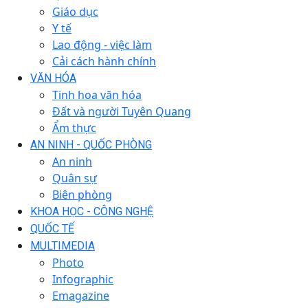
Giáo dục
Y tế
Lao động - việc làm
Cải cách hành chính
VĂN HÓA
Tinh hoa văn hóa
Đất và người Tuyên Quang
Ẩm thực
AN NINH - QUỐC PHÒNG
An ninh
Quân sự
Biên phòng
KHOA HỌC - CÔNG NGHỆ
QUỐC TẾ
MULTIMEDIA
Photo
Infographic
Emagazine