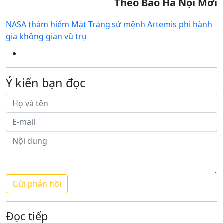
Theo Báo Hà Nội Mới
NASA
thám hiểm Mặt Trăng
sứ mệnh Artemis
phi hành
gia
không gian vũ trụ
Ý kiến bạn đọc
Đọc tiếp