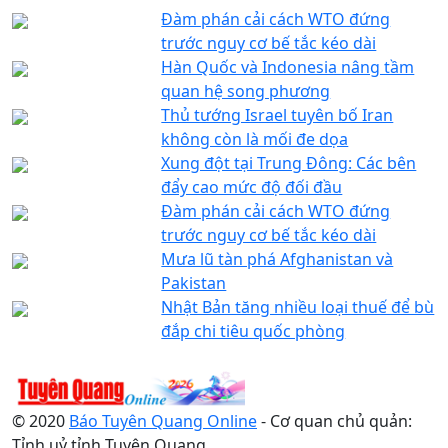
Đàm phán cải cách WTO đứng
trước nguy cơ bế tắc kéo dài
Hàn Quốc và Indonesia nâng tầm
quan hệ song phương
Thủ tướng Israel tuyên bố Iran
không còn là mối đe dọa
Xung đột tại Trung Đông: Các bên
đẩy cao mức độ đối đầu
Đàm phán cải cách WTO đứng
trước nguy cơ bế tắc kéo dài
Mưa lũ tàn phá Afghanistan và
Pakistan
Nhật Bản tăng nhiều loại thuế để bù
đắp chi tiêu quốc phòng
© 2020
Báo Tuyên Quang Online
- Cơ quan chủ quản:
Tỉnh uỷ tỉnh Tuyên Quang