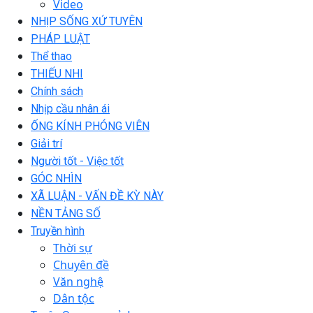
Video
NHỊP SỐNG XỨ TUYÊN
PHÁP LUẬT
Thể thao
THIẾU NHI
Chính sách
Nhịp cầu nhân ái
ỐNG KÍNH PHÓNG VIÊN
Giải trí
Người tốt - Việc tốt
GÓC NHÌN
XÃ LUẬN - VẤN ĐỀ KỲ NÀY
NỀN TẢNG SỐ
Truyền hình
Thời sự
Chuyên đề
Văn nghệ
Dân tộc