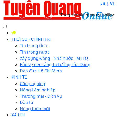
En |
Vi
Toggle main menu visibility
THỜI SỰ - CHÍNH TRỊ
Tin trong tỉnh
Tin trong nước
Xây dựng Đảng - Nhà nước - MTTQ
Bảo vệ nền tảng tư tưởng của Đảng
Đạo đức Hồ Chí Minh
KINH TẾ
Công nghiệp
Nông-Lâm nghiệp
Thương mại - Dịch vụ
Đầu tư
Nông thôn mới
XÃ HỘI