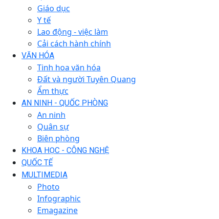
Giáo dục
Y tế
Lao động - việc làm
Cải cách hành chính
VĂN HÓA
Tinh hoa văn hóa
Đất và người Tuyên Quang
Ẩm thực
AN NINH - QUỐC PHÒNG
An ninh
Quân sự
Biên phòng
KHOA HỌC - CÔNG NGHỆ
QUỐC TẾ
MULTIMEDIA
Photo
Infographic
Emagazine