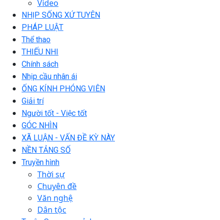
Video
NHỊP SỐNG XỨ TUYÊN
PHÁP LUẬT
Thể thao
THIẾU NHI
Chính sách
Nhịp cầu nhân ái
ỐNG KÍNH PHÓNG VIÊN
Giải trí
Người tốt - Việc tốt
GÓC NHÌN
XÃ LUẬN - VẤN ĐỀ KỲ NÀY
NỀN TẢNG SỐ
Truyền hình
Thời sự
Chuyên đề
Văn nghệ
Dân tộc