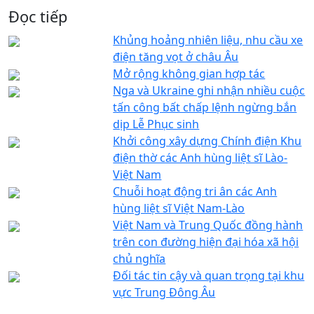
Đọc tiếp
Khủng hoảng nhiên liệu, nhu cầu xe
điện tăng vọt ở châu Âu
Mở rộng không gian hợp tác
Nga và Ukraine ghi nhận nhiều cuộc
tấn công bất chấp lệnh ngừng bắn
dịp Lễ Phục sinh
Khởi công xây dựng Chính điện Khu
điện thờ các Anh hùng liệt sĩ Lào-
Việt Nam
Chuỗi hoạt động tri ân các Anh
hùng liệt sĩ Việt Nam-Lào
Việt Nam và Trung Quốc đồng hành
trên con đường hiện đại hóa xã hội
chủ nghĩa
Đối tác tin cậy và quan trọng tại khu
vực Trung Đông Âu