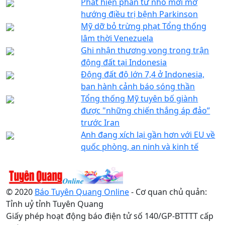
Phát hiện phân tử nhỏ mới mở
hướng điều trị bệnh Parkinson
Mỹ dỡ bỏ trừng phạt Tổng thống
lâm thời Venezuela
Ghi nhận thương vong trong trận
động đất tại Indonesia
Động đất độ lớn 7,4 ở Indonesia,
ban hành cảnh báo sóng thần
Tổng thống Mỹ tuyên bố giành
được "những chiến thắng áp đảo”
trước Iran
Anh đang xích lại gần hơn với EU về
quốc phòng, an ninh và kinh tế
© 2020
Báo Tuyên Quang Online
- Cơ quan chủ quản:
Tỉnh uỷ tỉnh Tuyên Quang
Giấy phép hoạt động báo điện tử số 140/GP-BTTTT cấp