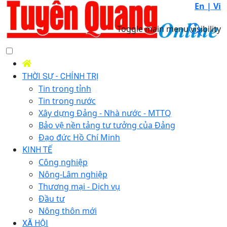
En |
Vi
Toggle main menu visibility
THỜI SỰ - CHÍNH TRỊ
Tin trong tỉnh
Tin trong nước
Xây dựng Đảng - Nhà nước - MTTQ
Bảo vệ nền tảng tư tưởng của Đảng
Đạo đức Hồ Chí Minh
KINH TẾ
Công nghiệp
Nông-Lâm nghiệp
Thương mại - Dịch vụ
Đầu tư
Nông thôn mới
XÃ HỘI