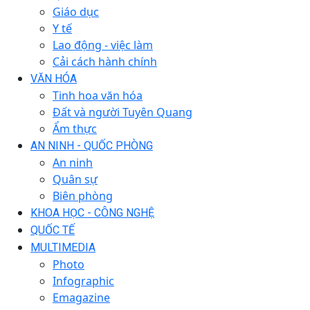
Giáo dục
Y tế
Lao động - việc làm
Cải cách hành chính
VĂN HÓA
Tinh hoa văn hóa
Đất và người Tuyên Quang
Ẩm thực
AN NINH - QUỐC PHÒNG
An ninh
Quân sự
Biên phòng
KHOA HỌC - CÔNG NGHỆ
QUỐC TẾ
MULTIMEDIA
Photo
Infographic
Emagazine