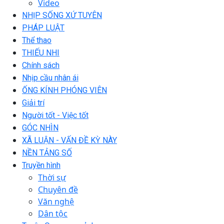
Video
NHỊP SỐNG XỨ TUYÊN
PHÁP LUẬT
Thể thao
THIẾU NHI
Chính sách
Nhịp cầu nhân ái
ỐNG KÍNH PHÓNG VIÊN
Giải trí
Người tốt - Việc tốt
GÓC NHÌN
XÃ LUẬN - VẤN ĐỀ KỲ NÀY
NỀN TẢNG SỐ
Truyền hình
Thời sự
Chuyên đề
Văn nghệ
Dân tộc