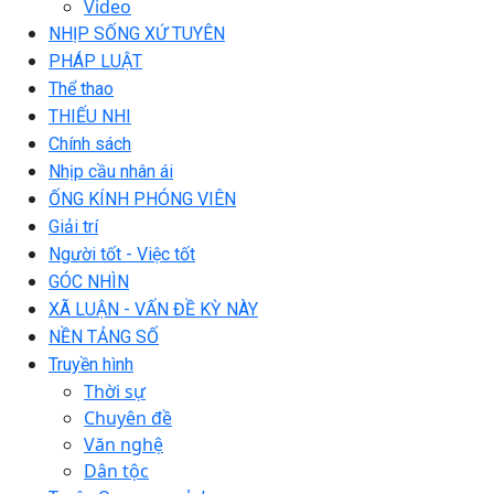
Video
NHỊP SỐNG XỨ TUYÊN
PHÁP LUẬT
Thể thao
THIẾU NHI
Chính sách
Nhịp cầu nhân ái
ỐNG KÍNH PHÓNG VIÊN
Giải trí
Người tốt - Việc tốt
GÓC NHÌN
XÃ LUẬN - VẤN ĐỀ KỲ NÀY
NỀN TẢNG SỐ
Truyền hình
Thời sự
Chuyên đề
Văn nghệ
Dân tộc