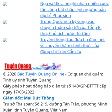
Nga và Ukraine ghi nhận nhiều cuộc
tấn công bất chấp lệnh ngừng bắn
dịp Lễ Phục sinh
Trung Quốc nêu kỳ vọng vào
chuyến thăm sắp tới của Tổng Bí
thư, Chủ tịch nước Tô Lâm
Truyền thông Lào đưa tin đậm nét
về chuyến thăm chính thức của
đồng chí Trần Cẩm Tú
© 2020
Báo Tuyên Quang Online
- Cơ quan chủ quản:
Tỉnh uỷ tỉnh Tuyên Quang
Giấy phép hoạt động báo điện tử số 140/GP-BTTTT cấp
ngày 17/03/2022
Giám đốc: Mai Đức Thông
Trụ sở Tòa soạn: Số 219, đường Tân Trào, phường Minh
Xuân, tỉnh Tuyên Quang, Việt Nam.