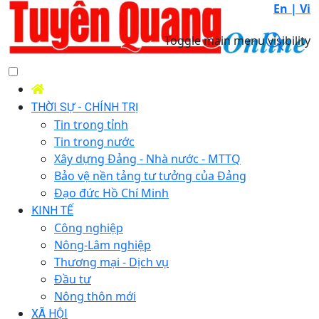
En |
Vi
Toggle main menu visibility
THỜI SỰ - CHÍNH TRỊ
Tin trong tỉnh
Tin trong nước
Xây dựng Đảng - Nhà nước - MTTQ
Bảo vệ nền tảng tư tưởng của Đảng
Đạo đức Hồ Chí Minh
KINH TẾ
Công nghiệp
Nông-Lâm nghiệp
Thương mại - Dịch vụ
Đầu tư
Nông thôn mới
XÃ HỘI