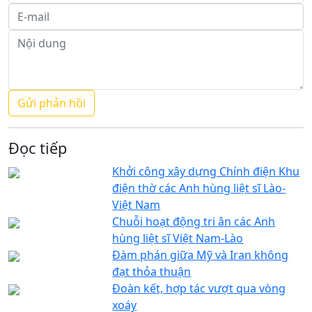
Đọc tiếp
Khởi công xây dựng Chính điện Khu
điện thờ các Anh hùng liệt sĩ Lào-
Việt Nam
Chuỗi hoạt động tri ân các Anh
hùng liệt sĩ Việt Nam-Lào
Đàm phán giữa Mỹ và Iran không
đạt thỏa thuận
Đoàn kết, hợp tác vượt qua vòng
xoáy