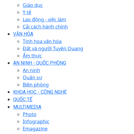
Giáo dục
Y tế
Lao động - việc làm
Cải cách hành chính
VĂN HÓA
Tinh hoa văn hóa
Đất và người Tuyên Quang
Ẩm thực
AN NINH - QUỐC PHÒNG
An ninh
Quân sự
Biên phòng
KHOA HỌC - CÔNG NGHỆ
QUỐC TẾ
MULTIMEDIA
Photo
Infographic
Emagazine