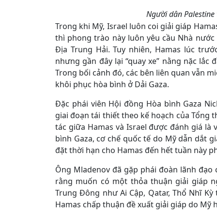
Người dân Palestine 
Trong khi Mỹ, Israel luôn coi giải giáp Hama
thì phong trào này luôn yêu cầu Nhà nước
Địa Trung Hải. Tuy nhiên, Hamas lúc trướ
nhưng gần đây lại “quay xe” nằng nặc lắc 
Trong bối cảnh đó, các bên liên quan vẫn mi
khôi phục hòa bình ở Dải Gaza.
Đặc phái viên Hội đồng Hòa bình Gaza Ni
giai đoạn tái thiết theo kế hoạch của Tổn
tác giữa Hamas và Israel được đánh giá là
bình Gaza, cơ chế quốc tế do Mỹ dẫn dắt gi
đặt thời hạn cho Hamas đến hết tuần này p
Ông Mladenov đã gặp phái đoàn lãnh đạo c
rằng muốn có một thỏa thuận giải giáp n
Trung Đông như Ai Cập, Qatar, Thổ Nhĩ Kỳ
Hamas chấp thuận đề xuất giải giáp do Mỹ 