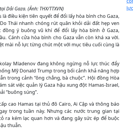
cô
lự
tại Dải Gaza. (Ảnh: THX/TTXVN)
s là điều kiện tiên quyết để đổi lấy hòa bình cho Gaza,
 Do Thái nhanh chóng rút quân khỏi dải đất hẹp ven
c đồng ý buông vũ khí để đổi lấy hòa bình ở Gaza,
đầu. Cánh cửa hòa bình cho Gaza vẫn còn khá xa vời.
ệt mài nỗ lực từng chút một với mục tiêu cuối cùng là
ckolay Mladenov đang không ngừng nỗ lực thúc đẩy
g thống Mỹ Donald Trump trong bối cảnh khả năng hợp
 vẫn trong cảnh “ông chẳng, bà chuộc”. Hội đồng Hòa
ám sát việc quản lý Gaza hậu xung đột Hamas-Israel,
hải “buông súng”.
ấp cao Hamas tại thủ đô Cairo, Ai Cập và thông báo
gay trong tuần này. Nhưng các nước trung gian tại
 tỏ ra kém lạc quan hơn và đang gây sức ép để buộc
hậu thuẫn.