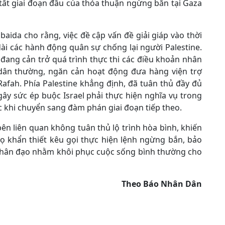
n tất giai đoạn đầu của thỏa thuận ngừng bắn tại Gaza
ida cho rằng, việc đề cập vấn đề giải giáp vào thời
dài các hành động quân sự chống lại người Palestine.
đang cản trở quá trình thực thi các điều khoản nhân
 dân thường, ngăn cản hoạt động đưa hàng viện trợ
fah. Phía Palestine khẳng định, đã tuân thủ đầy đủ
gây sức ép buộc Israel phải thực hiện nghĩa vụ trong
 khi chuyển sang đàm phán giai đoạn tiếp theo.
bên liên quan không tuân thủ lộ trình hòa bình, khiến
 Họ khẩn thiết kêu gọi thực hiện lệnh ngừng bắn, bảo
 nhân đạo nhằm khôi phục cuộc sống bình thường cho
Theo
Báo
Nhân Dân