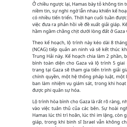
Ở chiều ngược lại, Hamas bày tỏ không tin t
niềm tin, sự nghi ngờ lẫn nhau khiến kế hoạ
có nhiều tiến triển. Thời hạn cuối tuần đượ
việc đưa ra phản hồi về đề xuất giải giáp.
hầm ngầm chằng chịt dưới lòng đất ở Gaza v
Theo kế hoạch, lộ trình này kéo dài 8 thán
(NCAG) tiếp quản an ninh và sẽ kết thúc kh
Trung Hải này. Kế hoạch chia làm 2 phần,
bình toàn diện cho Gaza và lộ trình 5 giai
trang tại Gaza sẽ tham gia tiến trình giải
chính quyền, một hệ thống pháp luật, một l
ban làm nhiệm vụ giám sát, trong khi hoạt 
được phi quân sự hóa.
Lộ trình hòa bình cho Gaza là rất rõ ràng, n
vào việc tuân thủ của các bên. Sự hoài ng
Hamas lúc thì trì hoãn, lúc thì im lặng, còn
giáp, trong khi binh sĩ Israel vẫn không 