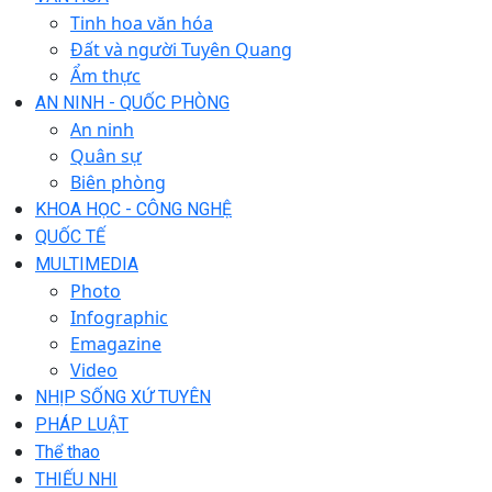
Tinh hoa văn hóa
Đất và người Tuyên Quang
Ẩm thực
AN NINH - QUỐC PHÒNG
An ninh
Quân sự
Biên phòng
KHOA HỌC - CÔNG NGHỆ
QUỐC TẾ
MULTIMEDIA
Photo
Infographic
Emagazine
Video
NHỊP SỐNG XỨ TUYÊN
PHÁP LUẬT
Thể thao
THIẾU NHI