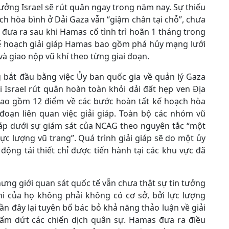
ưởng Israel sẽ rút quân ngay trong năm nay. Sự thiếu
ch hòa bình ở Dải Gaza vẫn “giậm chân tại chỗ”, chưa
c đưa ra sau khi Hamas cố tình trì hoãn 1 tháng trong
 Kế hoạch giải giáp Hamas bao gồm phá hủy mạng lưới
à giao nộp vũ khí theo từng giai đoạn.
g bắt đầu bằng việc Ủy ban quốc gia về quản lý Gaza
i Israel rút quân hoàn toàn khỏi dải đất hẹp ven Địa
 bao gồm 12 điểm về các bước hoàn tất kế hoạch hòa
 đoạn liên quan việc giải giáp. Toàn bộ các nhóm vũ
 giáp dưới sự giám sát của NCAG theo nguyên tắc “một
ực lượng vũ trang”. Quá trình giải giáp sẽ do một ủy
động tái thiết chỉ được tiến hành tại các khu vực đã
hưng giới quan sát quốc tế vẫn chưa thật sự tin tưởng
hi của họ không phải không có cơ sở, bởi lực lượng
 gần đây lại tuyên bố bác bỏ khả năng thảo luận về giải
chấm dứt các chiến dịch quân sự. Hamas đưa ra điều