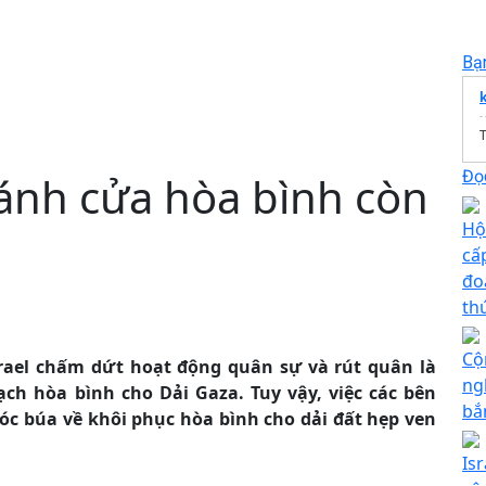
Bạ
T
Đọc
Cánh cửa hòa bình còn
Hộ
cấ
đo
th
Cộ
srael chấm dứt hoạt động quân sự và rút quân là
ng
ch hòa bình cho Dải Gaza. Tuy vậy, việc các bên
bắ
hóc búa về khôi phục hòa bình cho dải đất hẹp ven
Is