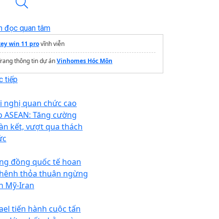
n đọc quan tâm
key win 11 pro
vĩnh viễn
rang thông tin dự án
Vinhomes Hóc Môn
 tiếp
i nghị quan chức cao
p ASEAN: Tăng cường
àn kết, vượt qua thách
ức
ng đồng quốc tế hoan
hênh thỏa thuận ngừng
n Mỹ-Iran
rael tiến hành cuộc tấn