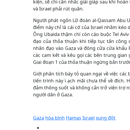
kiện, sẽ chỉ cân nhắc giải giáp sau khi hoà
và Israel phải rút quân.
Người phát ngôn Lữ đoàn al-Qassam Abu Uba
điểm này chỉ là cái cớ của Israel nhằm kéo 
Ông Ubaida thậm chí còn cáo buộc Tel Aviv 
đạo của thỏa thuận khi tiếp tục tấn công
nhân đạo vào Gaza và đóng cửa cửa khẩu Ra
các cam kết và kêu gọi các bên trung gian 
Giai đoạn 1 của thỏa thuận ngừng bắn trước
Giới phân tích bày tỏ quan ngại về việc các 
tiến trình này ì ạch mãi chưa thể về đích.
đảm thông suốt và không cản trở viện trợ
người dân ở Gaza.
Gaza
hòa bình
Hamas
Israel
xung đột