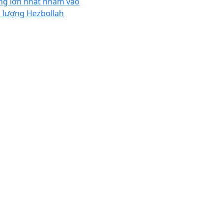
ng lớn nhất nhằm vào
c lượng Hezbollah