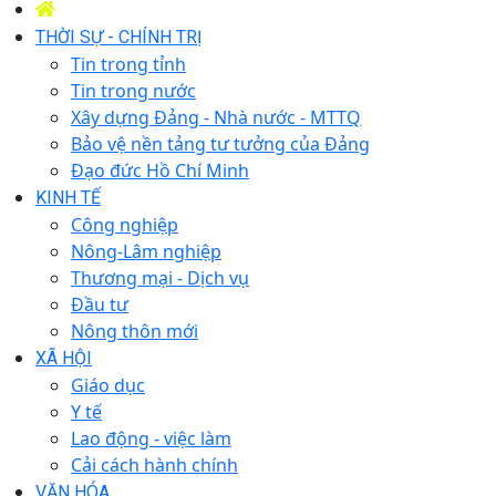
THỜI SỰ - CHÍNH TRỊ
Tin trong tỉnh
Tin trong nước
Xây dựng Đảng - Nhà nước - MTTQ
Bảo vệ nền tảng tư tưởng của Đảng
Đạo đức Hồ Chí Minh
KINH TẾ
Công nghiệp
Nông-Lâm nghiệp
Thương mại - Dịch vụ
Đầu tư
Nông thôn mới
XÃ HỘI
Giáo dục
Y tế
Lao động - việc làm
Cải cách hành chính
VĂN HÓA