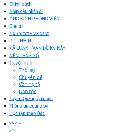
Chính sách
Nhịp cầu nhân ái
ỐNG KÍNH PHÓNG VIÊN
Giải trí
Người tốt - Việc tốt
GÓC NHÌN
XÃ LUẬN - VẤN ĐỀ KỲ NÀY
NỀN TẢNG SỐ
Truyền hình
Thời sự
Chuyên đề
Văn nghệ
Dân tộc
Tuyên Quang qua ảnh
Thông tin quảng bá
Học tập theo Bác