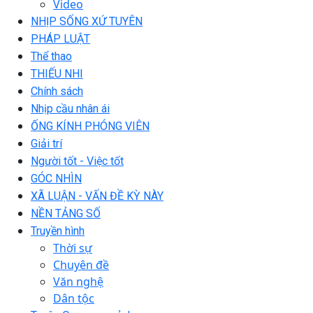
Video
NHỊP SỐNG XỨ TUYÊN
PHÁP LUẬT
Thể thao
THIẾU NHI
Chính sách
Nhịp cầu nhân ái
ỐNG KÍNH PHÓNG VIÊN
Giải trí
Người tốt - Việc tốt
GÓC NHÌN
XÃ LUẬN - VẤN ĐỀ KỲ NÀY
NỀN TẢNG SỐ
Truyền hình
Thời sự
Chuyên đề
Văn nghệ
Dân tộc