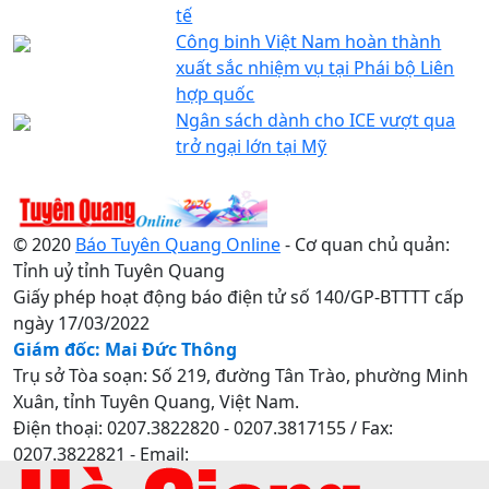
tế
Công binh Việt Nam hoàn thành
xuất sắc nhiệm vụ tại Phái bộ Liên
hợp quốc
Ngân sách dành cho ICE vượt qua
trở ngại lớn tại Mỹ
© 2020
Báo Tuyên Quang Online
- Cơ quan chủ quản:
Tỉnh uỷ tỉnh Tuyên Quang
Giấy phép hoạt động báo điện tử số 140/GP-BTTTT cấp
ngày 17/03/2022
Giám đốc: Mai Đức Thông
Trụ sở Tòa soạn: Số 219, đường Tân Trào, phường Minh
Xuân, tỉnh Tuyên Quang, Việt Nam.
Điện thoại: 0207.3822820 - 0207.3817155 / Fax:
0207.3822821 - Email:
baotuyenquang.com.vn@gmail.com