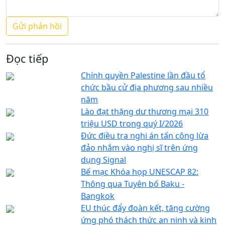
Đọc tiếp
Chính quyền Palestine lần đầu tổ
chức bầu cử địa phương sau nhiều
năm
Lào đạt thặng dư thương mại 310
triệu USD trong quý I/2026
Đức điều tra nghi án tấn công lừa
đảo nhắm vào nghị sĩ trên ứng
dụng Signal
Bế mạc Khóa họp UNESCAP 82:
Thông qua Tuyên bố Baku -
Bangkok
EU thúc đẩy đoàn kết, tăng cường
ứng phó thách thức an ninh và kinh