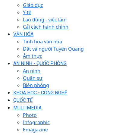
Giáo dục
Y tế
Lao động - việc làm
Cải cách hành chính
VĂN HÓA
Tinh hoa văn hóa
Đất và người Tuyên Quang
Ẩm thực
AN NINH - QUỐC PHÒNG
An ninh
Quân sự
Biên phòng
KHOA HỌC - CÔNG NGHỆ
QUỐC TẾ
MULTIMEDIA
Photo
Infographic
Emagazine