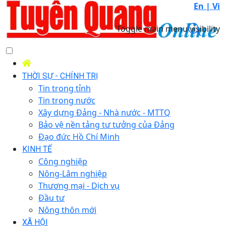
En |
Vi
Toggle main menu visibility
THỜI SỰ - CHÍNH TRỊ
Tin trong tỉnh
Tin trong nước
Xây dựng Đảng - Nhà nước - MTTQ
Bảo vệ nền tảng tư tưởng của Đảng
Đạo đức Hồ Chí Minh
KINH TẾ
Công nghiệp
Nông-Lâm nghiệp
Thương mại - Dịch vụ
Đầu tư
Nông thôn mới
XÃ HỘI