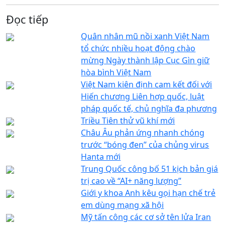
Đọc tiếp
Quân nhân mũ nồi xanh Việt Nam
tổ chức nhiều hoạt động chào
mừng Ngày thành lập Cục Gìn giữ
hòa bình Việt Nam
Việt Nam kiên định cam kết đối với
Hiến chương Liên hợp quốc, luật
pháp quốc tế, chủ nghĩa đa phương
Triều Tiên thử vũ khí mới
Châu Âu phản ứng nhanh chóng
trước “bóng đen” của chủng virus
Hanta mới
Trung Quốc công bố 51 kịch bản giá
trị cao về “AI+ năng lượng”
Giới y khoa Anh kêu gọi hạn chế trẻ
em dùng mạng xã hội
Mỹ tấn công các cơ sở tên lửa Iran