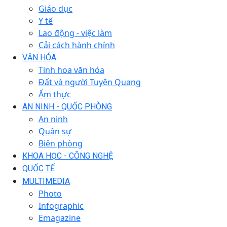
Giáo dục
Y tế
Lao động - việc làm
Cải cách hành chính
VĂN HÓA
Tinh hoa văn hóa
Đất và người Tuyên Quang
Ẩm thực
AN NINH - QUỐC PHÒNG
An ninh
Quân sự
Biên phòng
KHOA HỌC - CÔNG NGHỆ
QUỐC TẾ
MULTIMEDIA
Photo
Infographic
Emagazine