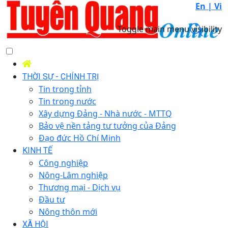
En |
Vi
Toggle main menu visibility
THỜI SỰ - CHÍNH TRỊ
Tin trong tỉnh
Tin trong nước
Xây dựng Đảng - Nhà nước - MTTQ
Bảo vệ nền tảng tư tưởng của Đảng
Đạo đức Hồ Chí Minh
KINH TẾ
Công nghiệp
Nông-Lâm nghiệp
Thương mại - Dịch vụ
Đầu tư
Nông thôn mới
XÃ HỘI