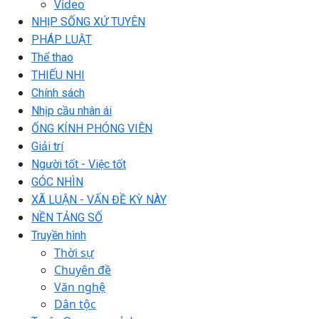
Video
NHỊP SỐNG XỨ TUYÊN
PHÁP LUẬT
Thể thao
THIẾU NHI
Chính sách
Nhịp cầu nhân ái
ỐNG KÍNH PHÓNG VIÊN
Giải trí
Người tốt - Việc tốt
GÓC NHÌN
XÃ LUẬN - VẤN ĐỀ KỲ NÀY
NỀN TẢNG SỐ
Truyền hình
Thời sự
Chuyên đề
Văn nghệ
Dân tộc