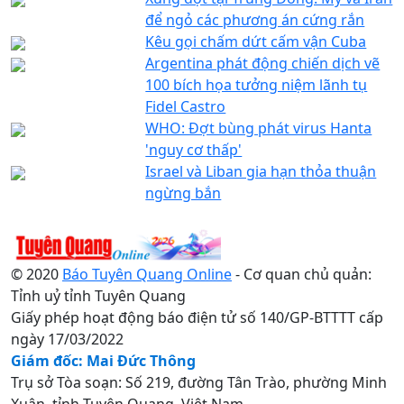
để ngỏ các phương án cứng rắn
Kêu gọi chấm dứt cấm vận Cuba
Argentina phát động chiến dịch vẽ
100 bích họa tưởng niệm lãnh tụ
Fidel Castro
WHO: Đợt bùng phát virus Hanta
'nguy cơ thấp'
Israel và Liban gia hạn thỏa thuận
ngừng bắn
© 2020
Báo Tuyên Quang Online
- Cơ quan chủ quản:
Tỉnh uỷ tỉnh Tuyên Quang
Giấy phép hoạt động báo điện tử số 140/GP-BTTTT cấp
ngày 17/03/2022
Giám đốc: Mai Đức Thông
Trụ sở Tòa soạn: Số 219, đường Tân Trào, phường Minh
Xuân, tỉnh Tuyên Quang, Việt Nam.