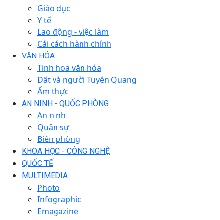
Giáo dục
Y tế
Lao động - việc làm
Cải cách hành chính
VĂN HÓA
Tinh hoa văn hóa
Đất và người Tuyên Quang
Ẩm thực
AN NINH - QUỐC PHÒNG
An ninh
Quân sự
Biên phòng
KHOA HỌC - CÔNG NGHỆ
QUỐC TẾ
MULTIMEDIA
Photo
Infographic
Emagazine