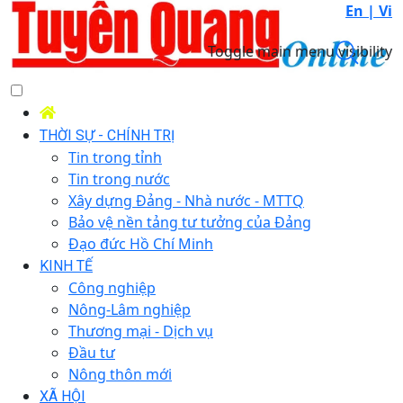
En |
Vi
Toggle main menu visibility
THỜI SỰ - CHÍNH TRỊ
Tin trong tỉnh
Tin trong nước
Xây dựng Đảng - Nhà nước - MTTQ
Bảo vệ nền tảng tư tưởng của Đảng
Đạo đức Hồ Chí Minh
KINH TẾ
Công nghiệp
Nông-Lâm nghiệp
Thương mại - Dịch vụ
Đầu tư
Nông thôn mới
XÃ HỘI