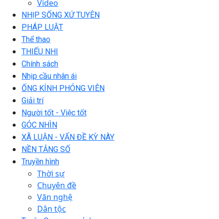
Video
NHỊP SỐNG XỨ TUYÊN
PHÁP LUẬT
Thể thao
THIẾU NHI
Chính sách
Nhịp cầu nhân ái
ỐNG KÍNH PHÓNG VIÊN
Giải trí
Người tốt - Việc tốt
GÓC NHÌN
XÃ LUẬN - VẤN ĐỀ KỲ NÀY
NỀN TẢNG SỐ
Truyền hình
Thời sự
Chuyên đề
Văn nghệ
Dân tộc