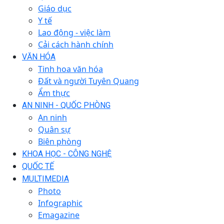
Giáo dục
Y tế
Lao động - việc làm
Cải cách hành chính
VĂN HÓA
Tinh hoa văn hóa
Đất và người Tuyên Quang
Ẩm thực
AN NINH - QUỐC PHÒNG
An ninh
Quân sự
Biên phòng
KHOA HỌC - CÔNG NGHỆ
QUỐC TẾ
MULTIMEDIA
Photo
Infographic
Emagazine