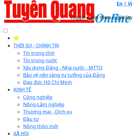
En |
Vi
Toggle main menu visibility
THỜI SỰ - CHÍNH TRỊ
Tin trong tỉnh
Tin trong nước
Xây dựng Đảng - Nhà nước - MTTQ
Bảo vệ nền tảng tư tưởng của Đảng
Đạo đức Hồ Chí Minh
KINH TẾ
Công nghiệp
Nông-Lâm nghiệp
Thương mại - Dịch vụ
Đầu tư
Nông thôn mới
XÃ HỘI