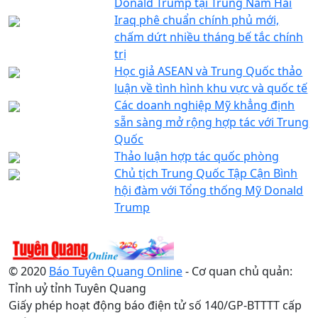
Donald Trump tại Trung Nam Hải
Iraq phê chuẩn chính phủ mới,
chấm dứt nhiều tháng bế tắc chính
trị
Học giả ASEAN và Trung Quốc thảo
luận về tình hình khu vực và quốc tế
Các doanh nghiệp Mỹ khẳng định
sẵn sàng mở rộng hợp tác với Trung
Quốc
Thảo luận hợp tác quốc phòng
Chủ tịch Trung Quốc Tập Cận Bình
hội đàm với Tổng thống Mỹ Donald
Trump
© 2020
Báo Tuyên Quang Online
- Cơ quan chủ quản:
Tỉnh uỷ tỉnh Tuyên Quang
Giấy phép hoạt động báo điện tử số 140/GP-BTTTT cấp