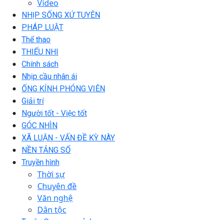
Video
NHỊP SỐNG XỨ TUYÊN
PHÁP LUẬT
Thể thao
THIẾU NHI
Chính sách
Nhịp cầu nhân ái
ỐNG KÍNH PHÓNG VIÊN
Giải trí
Người tốt - Việc tốt
GÓC NHÌN
XÃ LUẬN - VẤN ĐỀ KỲ NÀY
NỀN TẢNG SỐ
Truyền hình
Thời sự
Chuyên đề
Văn nghệ
Dân tộc