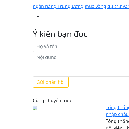
ngân hàng Trung ương
mua vàng
dự trữ và
Ý kiến bạn đọc
Cùng chuyên mục
Tổng thống
nhập châu
Tổng thốn
đối việc U