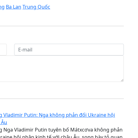
ng
Ba Lan
Trung Quốc
 Vladimir Putin: Nga không phản đối Ukraine hội
 Âu
g Nga Vladimir Putin tuyên bố Mátxcơva không phản
kraine hội nhập kinh tế với châu Âu, song bày tỏ quan