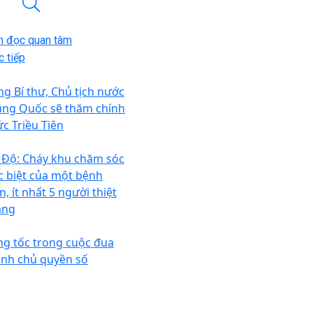
n đọc quan tâm
 tiếp
ng Bí thư, Chủ tịch nước
ung Quốc sẽ thăm chính
ức Triều Tiên
 Độ: Cháy khu chăm sóc
c biệt của một bệnh
n, ít nhất 5 người thiệt
ng
ng tốc trong cuộc đua
ành chủ quyền số