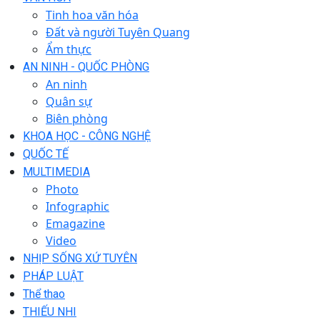
Tinh hoa văn hóa
Đất và người Tuyên Quang
Ẩm thực
AN NINH - QUỐC PHÒNG
An ninh
Quân sự
Biên phòng
KHOA HỌC - CÔNG NGHỆ
QUỐC TẾ
MULTIMEDIA
Photo
Infographic
Emagazine
Video
NHỊP SỐNG XỨ TUYÊN
PHÁP LUẬT
Thể thao
THIẾU NHI