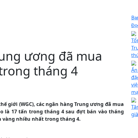
Bạ
Đọc
Tổ
Tr
rung ương đã mua
th
trong tháng 4
Ấn
đặ
việ
mạ
thế giới (WGC), các ngân hàng Trung ương đã mua
Tă
o là 17 tấn trong tháng 4 sau đợt bán vào tháng
gi
a vàng nhiều nhất trong tháng 4.