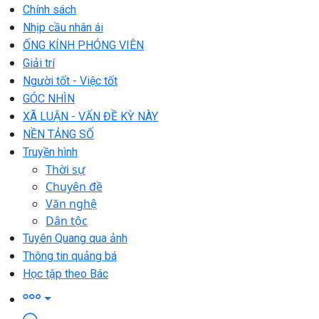
Chính sách
Nhịp cầu nhân ái
ỐNG KÍNH PHÓNG VIÊN
Giải trí
Người tốt - Việc tốt
GÓC NHÌN
XÃ LUẬN - VẤN ĐỀ KỲ NÀY
NỀN TẢNG SỐ
Truyền hình
Thời sự
Chuyên đề
Văn nghệ
Dân tộc
Tuyên Quang qua ảnh
Thông tin quảng bá
Học tập theo Bác