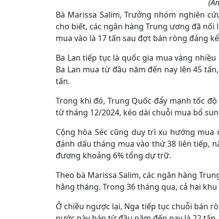
(Ản
Bà Marissa Salim, Trưởng nhóm nghiên cứ
cho biết, các ngân hàng Trung ương đã nối 
mua vào là 17 tấn sau đợt bán ròng đáng kể
Ba Lan tiếp tục là quốc gia mua vàng nhiều
Ba Lan mua từ đầu năm đến nay lên 45 tấn
tấn.
Trong khi đó, Trung Quốc đẩy mạnh tốc độ
từ tháng 12/2024, kéo dài chuỗi mua bổ sung
Cộng hòa Séc cũng duy trì xu hướng mua ổ
đánh dấu tháng mua vào thứ 38 liên tiếp, n
đương khoảng 6% tổng dự trữ.
Theo bà Marissa Salim, các ngân hàng Trun
hằng tháng. Trong 36 tháng qua, cả hai khu
Ở chiều ngược lại, Nga tiếp tục chuỗi bán r
nước này bán từ đầu năm đến nay là 22 tấn.