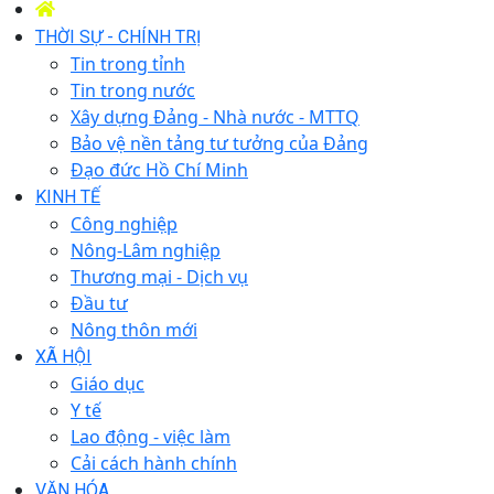
THỜI SỰ - CHÍNH TRỊ
Tin trong tỉnh
Tin trong nước
Xây dựng Đảng - Nhà nước - MTTQ
Bảo vệ nền tảng tư tưởng của Đảng
Đạo đức Hồ Chí Minh
KINH TẾ
Công nghiệp
Nông-Lâm nghiệp
Thương mại - Dịch vụ
Đầu tư
Nông thôn mới
XÃ HỘI
Giáo dục
Y tế
Lao động - việc làm
Cải cách hành chính
VĂN HÓA