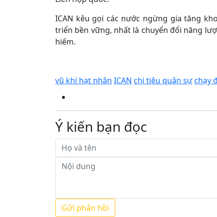
ICAN kêu gọi các nước ngừng gia tăng kho 
triển bền vững, nhất là chuyển đổi năng lư
hiếm.
vũ khí hạt nhân
ICAN
chi tiêu quân sự
chạy 
Ý kiến bạn đọc