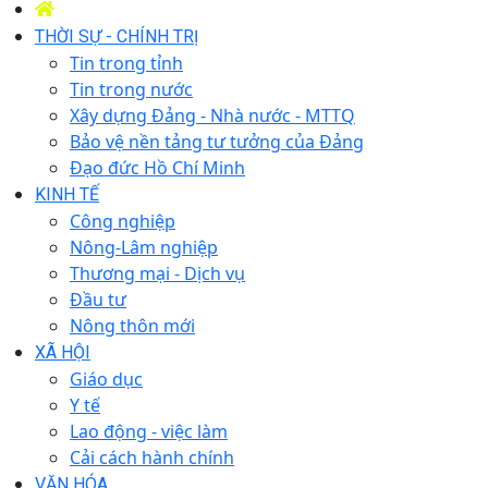
THỜI SỰ - CHÍNH TRỊ
Tin trong tỉnh
Tin trong nước
Xây dựng Đảng - Nhà nước - MTTQ
Bảo vệ nền tảng tư tưởng của Đảng
Đạo đức Hồ Chí Minh
KINH TẾ
Công nghiệp
Nông-Lâm nghiệp
Thương mại - Dịch vụ
Đầu tư
Nông thôn mới
XÃ HỘI
Giáo dục
Y tế
Lao động - việc làm
Cải cách hành chính
VĂN HÓA