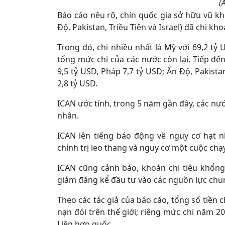
(
Báo cáo nêu rõ, chín quốc gia sở hữu vũ k
Độ, Pakistan, Triều Tiên và Israel) đã chi k
Trong đó, chi nhiều nhất là Mỹ với 69,2 tỷ
tổng mức chi của các nước còn lại. Tiếp đến
9,5 tỷ USD, Pháp 7,7 tỷ USD; Ấn Độ, Pakista
2,8 tỷ USD.
ICAN ước tính, trong 5 năm gần đây, các nướ
nhân.
ICAN lên tiếng báo động về nguy cơ hạt 
chính trị leo thang và nguy cơ một cuộc chạ
ICAN cũng cảnh báo, khoản chi tiêu khổng 
giảm đáng kể đầu tư vào các nguồn lực chu
Theo các tác giả của báo cáo, tổng số tiền 
nạn đói trên thế giới; riêng mức chi năm
Liên hợp quốc.