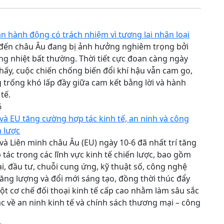
n hành động có trách nhiệm vì tương lai nhân loại
 đến châu Âu đang bị ảnh hưởng nghiêm trọng bởi
ng nhiệt bất thường. Thời tiết cực đoan càng ngày
hấy, cuộc chiến chống biến đổi khí hậu vẫn cam go,
 trống khó lấp đầy giữa cam kết bằng lời và hành
tế.
6
à EU tăng cường hợp tác kinh tế, an ninh và công
 lược
à Liên minh châu Âu (EU) ngày 10-6 đã nhất trí tăng
tác trong các lĩnh vực kinh tế chiến lược, bao gồm
, đầu tư, chuỗi cung ứng, kỹ thuật số, công nghệ
 năng lượng và đổi mới sáng tạo, đồng thời thúc đẩy
một cơ chế đối thoại kinh tế cấp cao nhằm làm sâu sắc
c về an ninh kinh tế và chính sách thương mại – công