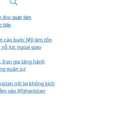
n đọc quan tâm
 tiếp
an cáo buộc Mỹ làm tổn
i nỗ lực ngoại giao
, Iran gia tăng hành
ng quân sự
kistan nối lại không kích
ằm vào Afghanistan