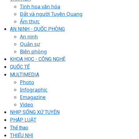
Tinh hoa văn hóa
Đất và người Tuyên Quang
Ẩm thực
AN NINH - QUỐC PHÒNG
An ninh
Quân sự
Biên phòng
KHOA HỌC - CÔNG NGHỆ
QUỐC TẾ
MULTIMEDIA
Photo
Infographic
Emagazine
Video
NHỊP SỐNG XỨ TUYÊN
PHÁP LUẬT
Thể thao
THIẾU NHI