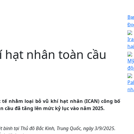
Bạ
Đọc
Ir
hạ
hí hạt nhân toàn cầu
Mỹ
độ
Pa
nh
 tế nhằm loại bỏ vũ khí hạt nhân (ICAN) công bố
àn cầu đã tăng lên mức kỷ lục vào năm 2025.
t binh tại Thủ đô Bắc Kinh, Trung Quốc, ngày 3/9/2025.