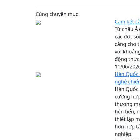
Cùng chuyên mục
Cam kết cầ
Từ châu Á
các đợt só
càng cho t
với khoảng
động thực 
11/06/202
Hàn Quốc v
nghệ chiến
Hàn Quốc v
cường hợp 
thương mại
tiên tiến,
thiết lập 
hơn hợp tá
nghiệp.