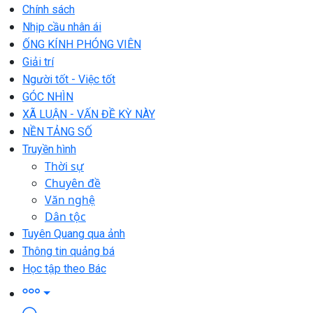
Chính sách
Nhịp cầu nhân ái
ỐNG KÍNH PHÓNG VIÊN
Giải trí
Người tốt - Việc tốt
GÓC NHÌN
XÃ LUẬN - VẤN ĐỀ KỲ NÀY
NỀN TẢNG SỐ
Truyền hình
Thời sự
Chuyên đề
Văn nghệ
Dân tộc
Tuyên Quang qua ảnh
Thông tin quảng bá
Học tập theo Bác