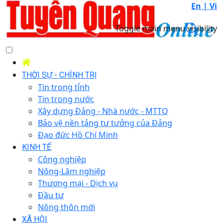
En |
Vi
Toggle main menu visibility
THỜI SỰ - CHÍNH TRỊ
Tin trong tỉnh
Tin trong nước
Xây dựng Đảng - Nhà nước - MTTQ
Bảo vệ nền tảng tư tưởng của Đảng
Đạo đức Hồ Chí Minh
KINH TẾ
Công nghiệp
Nông-Lâm nghiệp
Thương mại - Dịch vụ
Đầu tư
Nông thôn mới
XÃ HỘI