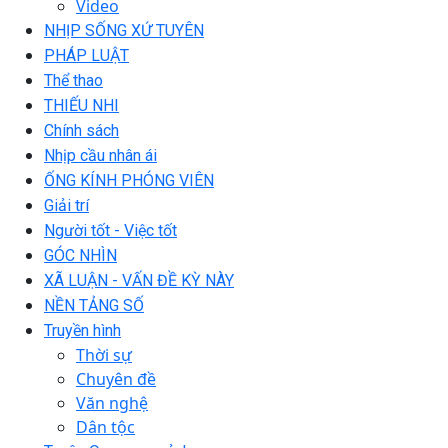
Video
NHỊP SỐNG XỨ TUYÊN
PHÁP LUẬT
Thể thao
THIẾU NHI
Chính sách
Nhịp cầu nhân ái
ỐNG KÍNH PHÓNG VIÊN
Giải trí
Người tốt - Việc tốt
GÓC NHÌN
XÃ LUẬN - VẤN ĐỀ KỲ NÀY
NỀN TẢNG SỐ
Truyền hình
Thời sự
Chuyên đề
Văn nghệ
Dân tộc