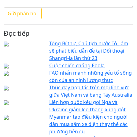
Đọc tiếp
Tổng Bí thư, Chủ tịch nước Tô Lâm
sẽ phát biểu dẫn đề tại Đối thoại
Shangri-la lần thứ 23
Cuộc chiến chống Ebola
FAO nhấn mạnh những yếu tố sống
còn của an ninh lương thực
Thúc đẩy hợp tác trên mọi lĩnh vực
giữa Việt Nam và bang Tây Australia
Liên hợp quốc kêu gọi Nga và
Ukraine giảm leo thang xung đột
Myanmar tạo điều kiện cho người
dân mua sắm xe điện thay thế các
phương tiện cũ