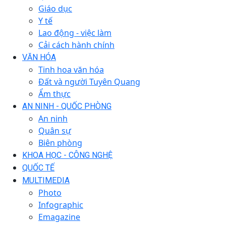
Giáo dục
Y tế
Lao động - việc làm
Cải cách hành chính
VĂN HÓA
Tinh hoa văn hóa
Đất và người Tuyên Quang
Ẩm thực
AN NINH - QUỐC PHÒNG
An ninh
Quân sự
Biên phòng
KHOA HỌC - CÔNG NGHỆ
QUỐC TẾ
MULTIMEDIA
Photo
Infographic
Emagazine