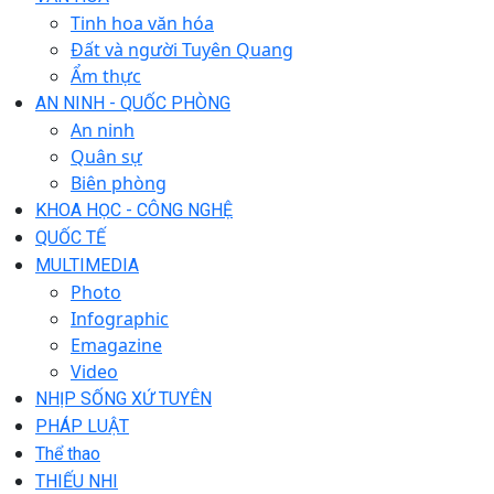
Tinh hoa văn hóa
Đất và người Tuyên Quang
Ẩm thực
AN NINH - QUỐC PHÒNG
An ninh
Quân sự
Biên phòng
KHOA HỌC - CÔNG NGHỆ
QUỐC TẾ
MULTIMEDIA
Photo
Infographic
Emagazine
Video
NHỊP SỐNG XỨ TUYÊN
PHÁP LUẬT
Thể thao
THIẾU NHI