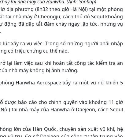
 cháy tại nhà máy của Hanwha. (Ảnh: Yonhap)
giờ địa phương (8h32 theo giờ Hà Nội) tại một phòng
uất tại nhà máy ở Cheongju, cách thủ đô Seoul khoảng
ự động đã dập tắt đám cháy ngay lập tức, nhưng vụ
.
 lúc xảy ra vụ việc. Trong số những người phải nhập
ông có triệu chứng cụ thể nào.
ở lại làm việc sau khi hoàn tất công tác kiểm tra an
 của nhà máy không bị ảnh hưởng.
 phòng Hanwha Aerospace xảy ra một vụ nổ khiến 5
nổ được báo cáo cho chính quyền vào khoảng 11 giờ
à Nội) tại nhà máy của Hanwha ở Daejeon, cách Seoul
hòng lớn của Hàn Quốc, chuyên sản xuất vũ khí, hệ
ng vũ trụ. Cơ sở Daejeon của công ty tập trung vào