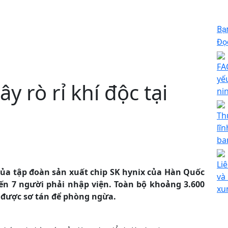
Bạ
Đọc
FA
yế
 rò rỉ khí độc tại
ni
Th
lĩ
ba
Li
ủa tập đoàn sản xuất chip SK hynix của Hàn Quốc
và
hiến 7 người phải nhập viện. Toàn bộ khoảng 3.600
xu
ã được sơ tán để phòng ngừa.