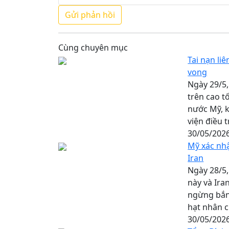
Cùng chuyên mục
Tai nạn li
vong
Ngày 29/5,
trên cao t
nước Mỹ, k
viện điều tr
30/05/202
Mỹ xác nhậ
Iran
Ngày 28/5
này và Ira
ngừng bắn 
hạt nhân c
30/05/202