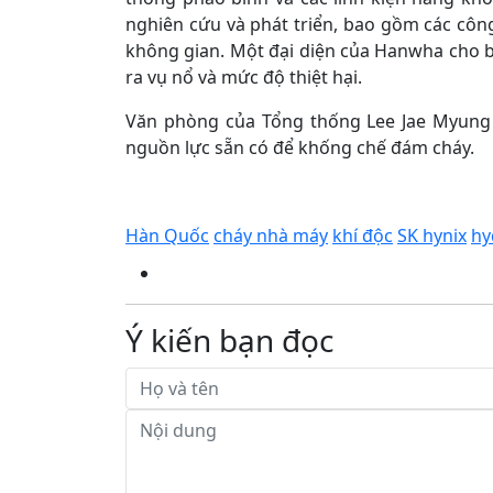
nghiên cứu và phát triển, bao gồm các công
không gian. Một đại diện của Hanwha cho b
ra vụ nổ và mức độ thiệt hại.
Văn phòng của Tổng thống Lee Jae Myung c
nguồn lực sẵn có để khống chế đám cháy.
Hàn Quốc
cháy nhà máy
khí độc
SK hynix
hy
Ý kiến bạn đọc