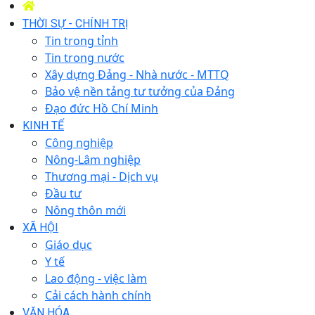
THỜI SỰ - CHÍNH TRỊ
Tin trong tỉnh
Tin trong nước
Xây dựng Đảng - Nhà nước - MTTQ
Bảo vệ nền tảng tư tưởng của Đảng
Đạo đức Hồ Chí Minh
KINH TẾ
Công nghiệp
Nông-Lâm nghiệp
Thương mại - Dịch vụ
Đầu tư
Nông thôn mới
XÃ HỘI
Giáo dục
Y tế
Lao động - việc làm
Cải cách hành chính
VĂN HÓA