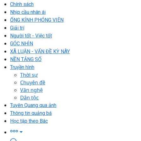
Chính sách
Nhịp cầu nhân ái
ỐNG KÍNH PHÓNG VIÊN
Giải trí
Người tốt - Việc tốt
GÓC NHÌN
XÃ LUẬN - VẤN ĐỀ KỲ NÀY
NỀN TẢNG SỐ
Truyền hình
Thời sự
Chuyên đề
Văn nghệ
Dân tộc
Tuyên Quang qua ảnh
Thông tin quảng bá
Học tập theo Bác