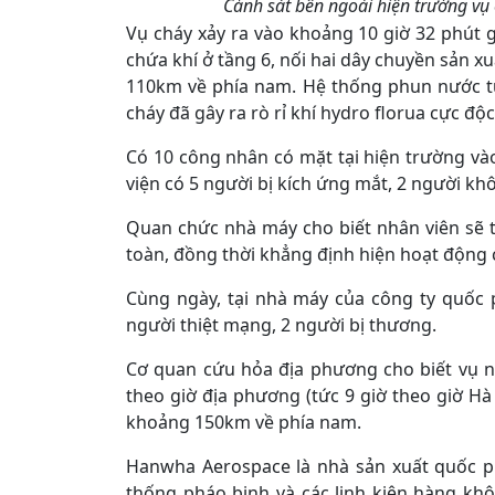
Cảnh sát bên ngoài hiện trường vụ
Vụ cháy xảy ra vào khoảng 10 giờ 32 phút 
chứa khí ở tầng 6, nối hai dây chuyền sản x
110km về phía nam. Hệ thống phun nước t
cháy đã gây ra rò rỉ khí hydro florua cực độc
Có 10 công nhân có mặt tại hiện trường vào
viện có 5 người bị kích ứng mắt, 2 người kh
Quan chức nhà máy cho biết nhân viên sẽ tr
toàn, đồng thời khẳng định hiện hoạt động
Cùng ngày, tại nhà máy của công ty quốc
người thiệt mạng, 2 người bị thương.
Cơ quan cứu hỏa địa phương cho biết vụ 
theo giờ địa phương (tức 9 giờ theo giờ H
khoảng 150km về phía nam.
Hanwha Aerospace là nhà sản xuất quốc p
thống pháo binh và các linh kiện hàng khô