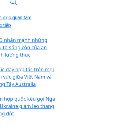
n đọc quan tâm
 tiếp
O nhấn mạnh những
u tố sống còn của an
nh lương thực
úc đẩy hợp tác trên mọi
nh vực giữa Việt Nam và
ng Tây Australia
ên hợp quốc kêu gọi Nga
 Ukraine giảm leo thang
ng đột