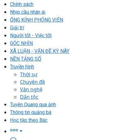
Chính sách
Nhịp cầu nhân ái
ỐNG KÍNH PHÓNG VIÊN
Giải trí
Người tốt - Việc tốt
GÓC NHÌN
XÃ LUẬN - VẤN ĐỀ KỲ NÀY
NỀN TẢNG SỐ
Truyền hình
Thời sự
Chuyên đề
Văn nghệ
Dân tộc
Tuyên Quang qua ảnh
Thông tin quảng bá
Học tập theo Bác