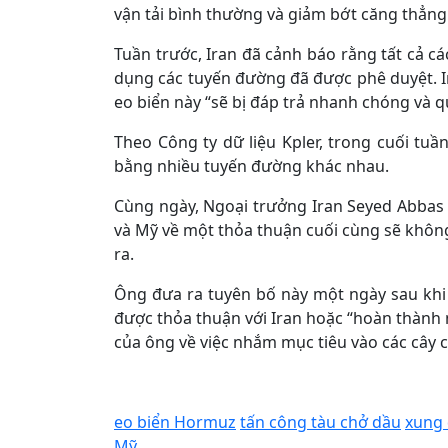
vận tải bình thường và giảm bớt căng thẳng 
Tuần trước, Iran đã cảnh báo rằng tất cả c
dụng các tuyến đường đã được phê duyệt. I
eo biển này “sẽ bị đáp trả nhanh chóng và q
Theo Công ty dữ liệu Kpler, trong cuối tuầ
bằng nhiều tuyến đường khác nhau.
Cùng ngày, Ngoại trưởng Iran Seyed Abbas
và Mỹ về một thỏa thuận cuối cùng sẽ không
ra.
Ông đưa ra tuyên bố này một ngày sau kh
được thỏa thuận với Iran hoặc “hoàn thành n
của ông về việc nhắm mục tiêu vào các cây c
eo biển Hormuz
tấn công tàu chở dầu
xung 
Mỹ