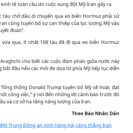
kinh tế toàn cầu do cuộc xung đột Mỹ-Iran gây ra.
ác tàu chở dầu di chuyển qua eo biển Hormuz phải sử
ran cũng tuyên bố sự can thiệp của lực lượng Mỹ vào
uyết đoán”.
n vừa qua, ít nhất 108 tàu đã đi qua eo biển Hormuz
 Araghchi cho biết các cuộc đàm phán giữa nước này
 bắt đầu nếu các mối đe dọa từ phía Mỹ tiếp tục diễn
i Tổng thống Donald Trump tuyên bố Mỹ sẽ hoặc đạt
ốt công việc,” ý nói đến những lời cảnh báo trước đó
ầu và cơ sở hạ tầng năng lượng của Iran.
Theo Báo Nhân Dân
đột Trung Đông
an ninh hàng hải
căng thẳng Iran