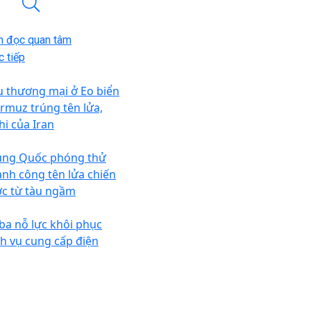
n đọc quan tâm
 tiếp
u thương mại ở Eo biển
rmuz trúng tên lửa,
hi của Iran
ung Quốc phóng thử
ành công tên lửa chiến
ợc từ tàu ngầm
ba nỗ lực khôi phục
ch vụ cung cấp điện