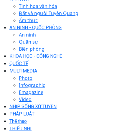
Tinh hoa văn hóa
Đất và người Tuyên Quang
Ẩm thực
AN NINH - QUỐC PHÒNG
An ninh
Quân sự
Biên phòng
KHOA HỌC - CÔNG NGHỆ
QUỐC TẾ
MULTIMEDIA
Photo
Infographic
Emagazine
Video
NHỊP SỐNG XỨ TUYÊN
PHÁP LUẬT
Thể thao
THIẾU NHI