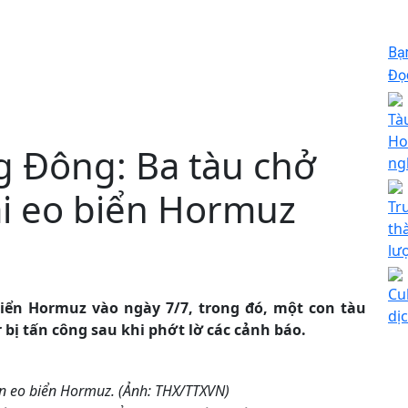
Bạ
Đọc
Tà
Ho
g Đông: Ba tàu chở
ng
ại eo biển Hormuz
Tr
th
lư
Cu
biển Hormuz vào ngày 7/7, trong đó, một con tàu
dị
 bị tấn công sau khi phớt lờ các cảnh báo.
ên eo biển Hormuz. (Ảnh: THX/TTXVN)