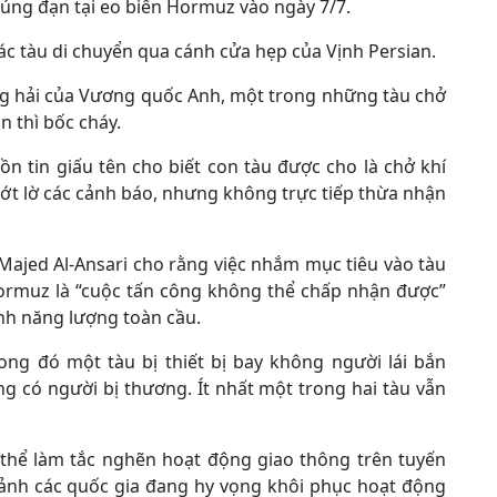
rúng đạn tại eo biển Hormuz vào ngày 7/7.
ác tàu di chuyển qua cánh cửa hẹp của Vịnh Persian.
g hải của Vương quốc Anh, một trong những tàu chở
 thì bốc cháy.
n tin giấu tên cho biết con tàu được cho là chở khí
hớt lờ các cảnh báo, nhưng không trực tiếp thừa nhận
Majed Al-Ansari cho rằng việc nhắm mục tiêu vào tàu
Hormuz là “cuộc tấn công không thể chấp nhận được”
nh năng lượng toàn cầu.
ong đó một tàu bị thiết bị bay không người lái bắn
ng có người bị thương. Ít nhất một trong hai tàu vẫn
 thể làm tắc nghẽn hoạt động giao thông trên tuyến
cảnh các quốc gia đang hy vọng khôi phục hoạt động