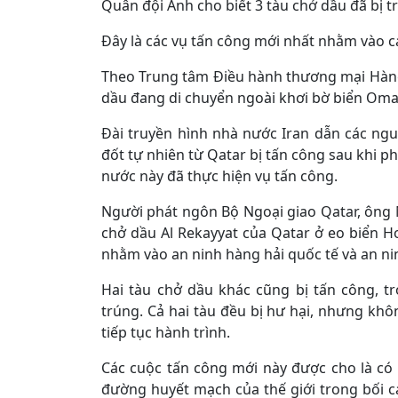
Quân đội Anh cho biết 3 tàu chở dầu đã bị t
Đây là các vụ tấn công mới nhất nhằm vào c
Theo Trung tâm Điều hành thương mại Hàn
dầu đang di chuyển ngoài khơi bờ biển Oman
Đài truyền hình nhà nước Iran dẫn các nguồ
đốt tự nhiên từ Qatar bị tấn công sau khi p
nước này đã thực hiện vụ tấn công.
Người phát ngôn Bộ Ngoại giao Qatar, ông 
chở dầu Al Rekayyat của Qatar ở eo biển 
nhằm vào an ninh hàng hải quốc tế và an ni
Hai tàu chở dầu khác cũng bị tấn công, tr
trúng. Cả hai tàu đều bị hư hại, nhưng khô
tiếp tục hành trình.
Các cuộc tấn công mới này được cho là có
đường huyết mạch của thế giới trong bối 