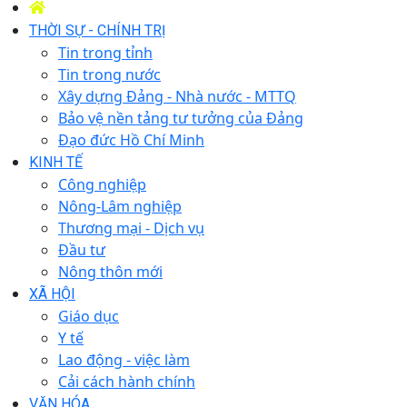
THỜI SỰ - CHÍNH TRỊ
Tin trong tỉnh
Tin trong nước
Xây dựng Đảng - Nhà nước - MTTQ
Bảo vệ nền tảng tư tưởng của Đảng
Đạo đức Hồ Chí Minh
KINH TẾ
Công nghiệp
Nông-Lâm nghiệp
Thương mại - Dịch vụ
Đầu tư
Nông thôn mới
XÃ HỘI
Giáo dục
Y tế
Lao động - việc làm
Cải cách hành chính
VĂN HÓA