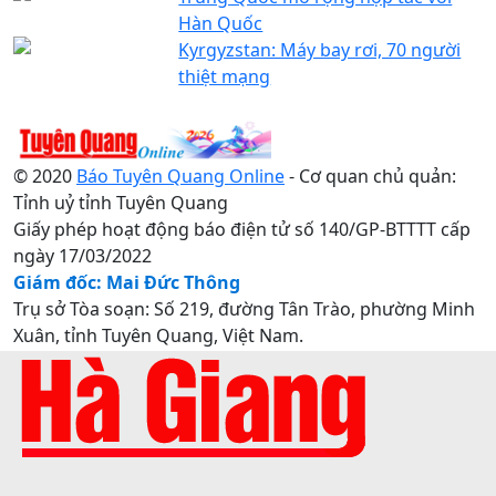
Hàn Quốc
Kyrgyzstan: Máy bay rơi, 70 người
thiệt mạng
© 2020
Báo Tuyên Quang Online
- Cơ quan chủ quản:
Tỉnh uỷ tỉnh Tuyên Quang
Giấy phép hoạt động báo điện tử số 140/GP-BTTTT cấp
ngày 17/03/2022
Giám đốc: Mai Đức Thông
Trụ sở Tòa soạn: Số 219, đường Tân Trào, phường Minh
Xuân, tỉnh Tuyên Quang, Việt Nam.
Điện thoại: 0207.3822820 - 0207.3817155 / Fax:
0207.3822821 - Email:
baotuyenquang.com.vn@gmail.com