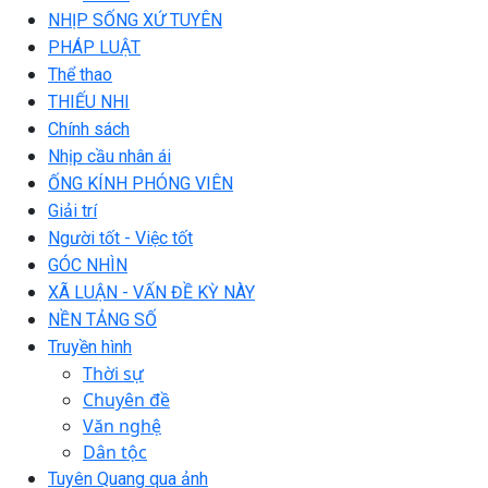
NHỊP SỐNG XỨ TUYÊN
PHÁP LUẬT
Thể thao
THIẾU NHI
Chính sách
Nhịp cầu nhân ái
ỐNG KÍNH PHÓNG VIÊN
Giải trí
Người tốt - Việc tốt
GÓC NHÌN
XÃ LUẬN - VẤN ĐỀ KỲ NÀY
NỀN TẢNG SỐ
Truyền hình
Thời sự
Chuyên đề
Văn nghệ
Dân tộc
Tuyên Quang qua ảnh