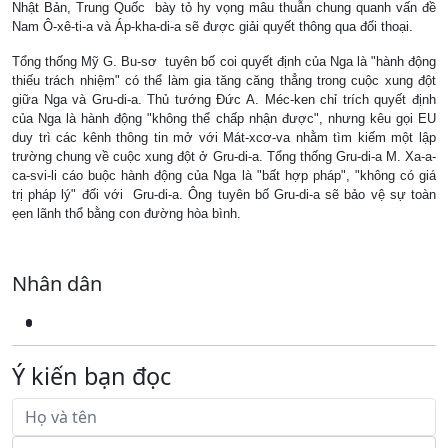
Nhật Bản, Trung Quốc bày tỏ hy vọng mâu thuẫn chung quanh vấn đề
Nam Ô-xê-ti-a và Áp-kha-di-a sẽ được giải quyết thông qua đối thoại.
Tổng thống Mỹ G. Bu-sơ tuyên bố coi quyết định của Nga là "hành động
thiếu trách nhiệm" có thể làm gia tăng căng thẳng trong cuộc xung đột
giữa Nga và Gru-di-a. Thủ tướng Ðức A. Méc-ken chỉ trích quyết định
của Nga là hành động "không thể chấp nhận được", nhưng kêu gọi EU
duy trì các kênh thông tin mở với Mát-xcơ-va nhằm tìm kiếm một lập
trường chung về cuộc xung đột ở Gru-di-a. Tổng thống Gru-di-a M. Xa-a-
ca-svi-li cáo buộc hành động của Nga là "bất hợp pháp", "không có giá
trị pháp lý" đối với Gru-di-a. Ông tuyên bố Gru-di-a sẽ bảo vệ sự toàn
ẹen lãnh thổ bằng con đường hòa bình.
Nhân dân
Ý kiến bạn đọc