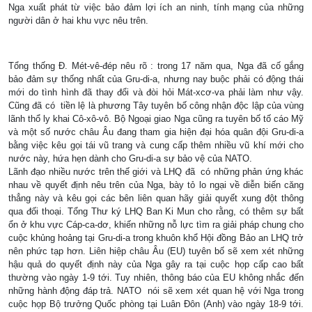
Nga xuất phát từ việc bảo đảm lợi ích an ninh, tính mạng của những
người dân ở hai khu vực nêu trên.
Tổng thống Ð. Mét-vê-đép nêu rõ : trong 17 năm qua, Nga đã cố gắng
bảo đảm sự thống nhất của Gru-di-a, nhưng nay buộc phải có động thái
mới do tình hình đã thay đổi và đòi hỏi Mát-xcơ-va phải làm như vậy.
Cũng đã có tiền lệ là phương Tây tuyên bố công nhận độc lập của vùng
lãnh thổ ly khai Cô-xô-vô. Bộ Ngoại giao Nga cũng ra tuyên bố tố cáo Mỹ
và một số nước châu Âu đang tham gia hiện đại hóa quân đội Gru-di-a
bằng việc kêu gọi tái vũ trang và cung cấp thêm nhiều vũ khí mới cho
nước này, hứa hẹn dành cho Gru-di-a sự bảo vệ của NATO.
Lãnh đạo nhiều nước trên thế giới và LHQ đã có những phản ứng khác
nhau về quyết định nêu trên của Nga, bày tỏ lo ngại về diễn biến căng
thẳng này và kêu gọi các bên liên quan hãy giải quyết xung đột thông
qua đối thoại. Tổng Thư ký LHQ Ban Ki Mun cho rằng, có thêm sự bất
ổn ở khu vực Cáp-ca-dơ, khiến những nỗ lực tìm ra giải pháp chung cho
cuộc khủng hoảng tại Gru-di-a trong khuôn khổ Hội đồng Bảo an LHQ trở
nên phức tạp hơn. Liên hiệp châu Âu (EU) tuyên bố sẽ xem xét những
hậu quả do quyết định này của Nga gây ra tại cuộc họp cấp cao bất
thường vào ngày 1-9 tới. Tuy nhiên, thông báo của EU không nhắc đến
những hành động đáp trả. NATO nói sẽ xem xét quan hệ với Nga trong
cuộc họp Bộ trưởng Quốc phòng tại Luân Ðôn (Anh) vào ngày 18-9 tới.