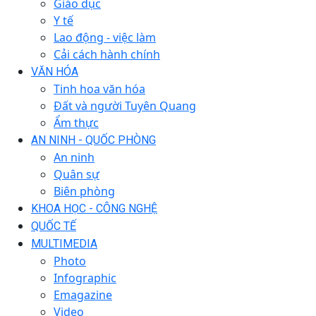
Giáo dục
Y tế
Lao động - việc làm
Cải cách hành chính
VĂN HÓA
Tinh hoa văn hóa
Đất và người Tuyên Quang
Ẩm thực
AN NINH - QUỐC PHÒNG
An ninh
Quân sự
Biên phòng
KHOA HỌC - CÔNG NGHỆ
QUỐC TẾ
MULTIMEDIA
Photo
Infographic
Emagazine
Video