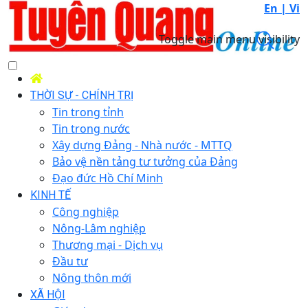
En |
Vi
Toggle main menu visibility
THỜI SỰ - CHÍNH TRỊ
Tin trong tỉnh
Tin trong nước
Xây dựng Đảng - Nhà nước - MTTQ
Bảo vệ nền tảng tư tưởng của Đảng
Đạo đức Hồ Chí Minh
KINH TẾ
Công nghiệp
Nông-Lâm nghiệp
Thương mại - Dịch vụ
Đầu tư
Nông thôn mới
XÃ HỘI