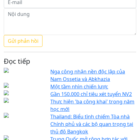
Đọc tiếp
Nga công nhận nền độc lập của
Nam Ossetia và Abkhazia
Một tầm nhìn chiến lược
Gần 150.000 chỉ tiêu xét tuyển NV2
Thực hiện 'ba công khai' trong năm
học mới
Thailand: Biểu tình chiếm Tòa nhà
Chính phủ và các bộ quan trọng tại
thủ đô Bangkok
Trung Quốc mở rộng hợp tác với