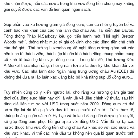
khó chặn được, nếu các nước trong khu vực đồng tiền chung này không
giải quyết được các vấn đề liên quan ngân sách.
Góp phần vào xu hướng giảm giá đồng euro, còn có những tuyên bố và
cảnh báo khó khăn của các nhà lãnh đạo châu Âu. Tại diễn đàn Davos,
Tổng thống Pháp N.Sarkozy kêu gọi tiến hành một "Hội nghị Bretton
Woods mới", thống nhất mức tỷ giá cố định cho các đồng tiền chủ chốt
của thế giới. Thủ tướng Luxembourg đề nghị tăng cường giám sát các
nền kinh tế thành viên, thành lập khuôn khổ hành động chung nhằm củng
cố kinh tế toàn bộ khu vực đồng euro... Trong khi đó, Thủ tướng Ðức
A.Merkel thừa nhận rằng, những năm tới sẽ là thời kỳ khó khăn đối với
khu vực. Các nhà lãnh đạo Ngân hàng trung ương châu Âu (ECB) thì
không thể đưa ra lập luận xác đáng bác bỏ khả năng sụp đổ đồng euro...
Tuy nhiên cũng có ý kiến ngược lại, cho rằng xu hướng giảm giá tạm
thời của đồng euro hiện nay chỉ là vấn đề về điều chỉnh kỹ thuật, sau khi
tăng giá liên tục so với USD trong suốt năm 2009. Ðồng euro có thể
sớm lấy lại đà tăng giá và duy trì trong mười năm tới. Trên thực tế,
khủng hoảng ngân sách ở Hy Lạp và Ireland đang dần được giải quyết,
sẽ giúp đồng euro phục hồi giá trị so với đồng USD. Vấn đề nợ tại các
nước thuộc khu vực đồng tiền chung châu Âu khác so với các nước và
khu vực khác, vì thế các nhà đầu tư không nên quá bi quan trước tình