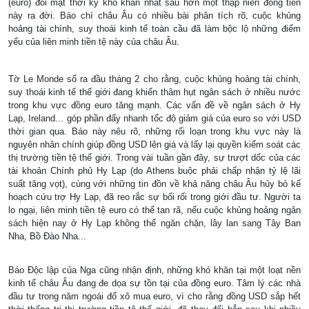
(euro) đối mặt thời kỳ khó khăn nhất sau hơn một thập niên đồng tiền
này ra đời. Báo chí châu Âu có nhiều bài phân tích rõ, cuộc khủng
hoảng tài chính, suy thoái kinh tế toàn cầu đã làm bộc lộ những điểm
yếu của liên minh tiền tệ này của châu Âu.
Tờ Le Monde số ra đầu tháng 2 cho rằng, cuộc khủng hoảng tài chính,
suy thoái kinh tế thế giới đang khiến thâm hụt ngân sách ở nhiều nước
trong khu vực đồng euro tăng mạnh. Các vấn đề về ngân sách ở Hy
Lạp, Ireland... góp phần đẩy nhanh tốc độ giảm giá của euro so với USD
thời gian qua. Báo này nêu rõ, những rối loạn trong khu vực này là
nguyên nhân chính giúp đồng USD lên giá và lấy lại quyền kiểm soát các
thị trường tiền tệ thế giới. Trong vài tuần gần đây, sự trượt dốc của các
tài khoản Chính phủ Hy Lạp (do Athens buộc phải chấp nhận tỷ lệ lãi
suất tăng vọt), cùng với những tin đồn về khả năng châu Âu hủy bỏ kế
hoạch cứu trợ Hy Lạp, đã reo rắc sự bối rối trong giới đầu tư. Người ta
lo ngại, liên minh tiền tệ euro có thể tan rã, nếu cuộc khủng hoảng ngân
sách hiện nay ở Hy Lạp không thể ngăn chặn, lây lan sang Tây Ban
Nha, Bồ Ðào Nha...
Báo Ðộc lập của Nga cũng nhận định, những khó khăn tại một loạt nền
kinh tế châu Âu đang đe dọa sự tồn tại của đồng euro. Tâm lý các nhà
đầu tư trong năm ngoái đổ xô mua euro, vì cho rằng đồng USD sắp hết