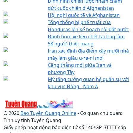
Ðịnh hình chiến lược nhằm chấm
dứt cuộc chiến ở Afghanistan
Hội nghị quốc tế về Afghanistan
Tổng thống bị phế truất của
Honduras lên kế hoạch rời đất nước
Ðánh bom xe liều chết tại Iraq làm
58 người thiệt mạng
Iran xác định địa điểm xây mười nhà
máy làm giàu u-ra-ni mới
Căng thẳng mới giữa Iran và
phương Tây
Mỹ tăng cường quan hệ quân sự với
khu vực Ðông - Nam Á
© 2020
Báo Tuyên Quang Online
- Cơ quan chủ quản:
Tỉnh uỷ tỉnh Tuyên Quang
Giấy phép hoạt động báo điện tử số 140/GP-BTTTT cấp