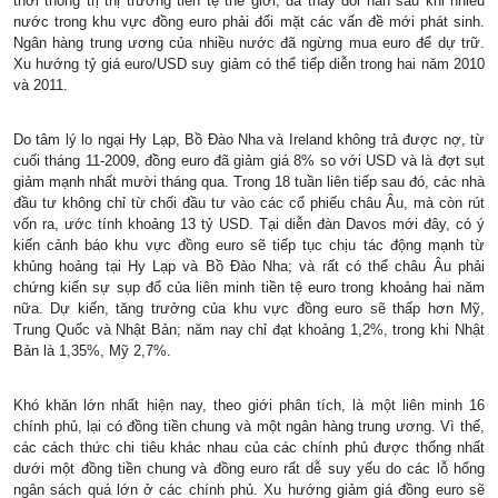
thời thống trị thị trường tiền tệ thế giới, đã thay đổi hẳn sau khi nhiều
nước trong khu vực đồng euro phải đối mặt các vấn đề mới phát sinh.
Ngân hàng trung ương của nhiều nước đã ngừng mua euro để dự trữ.
Xu hướng tỷ giá euro/USD suy giảm có thể tiếp diễn trong hai năm 2010
và 2011.
Do tâm lý lo ngại Hy Lạp, Bồ Ðào Nha và Ireland không trả được nợ, từ
cuối tháng 11-2009, đồng euro đã giảm giá 8% so với USD và là đợt sụt
giảm mạnh nhất mười tháng qua. Trong 18 tuần liên tiếp sau đó, các nhà
đầu tư không chỉ từ chối đầu tư vào các cổ phiếu châu Âu, mà còn rút
vốn ra, ước tính khoảng 13 tỷ USD. Tại diễn đàn Davos mới đây, có ý
kiến cảnh báo khu vực đồng euro sẽ tiếp tục chịu tác động mạnh từ
khủng hoảng tại Hy Lạp và Bồ Ðào Nha; và rất có thể châu Âu phải
chứng kiến sự sụp đổ của liên minh tiền tệ euro trong khoảng hai năm
nữa. Dự kiến, tăng trưởng của khu vực đồng euro sẽ thấp hơn Mỹ,
Trung Quốc và Nhật Bản; năm nay chỉ đạt khoảng 1,2%, trong khi Nhật
Bản là 1,35%, Mỹ 2,7%.
Khó khăn lớn nhất hiện nay, theo giới phân tích, là một liên minh 16
chính phủ, lại có đồng tiền chung và một ngân hàng trung ương. Vì thế,
các cách thức chi tiêu khác nhau của các chính phủ được thống nhất
dưới một đồng tiền chung và đồng euro rất dễ suy yếu do các lỗ hổng
ngân sách quá lớn ở các chính phủ. Xu hướng giảm giá đồng euro sẽ