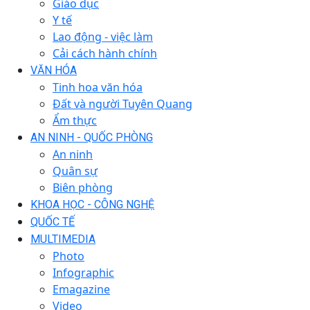
Giáo dục
Y tế
Lao động - việc làm
Cải cách hành chính
VĂN HÓA
Tinh hoa văn hóa
Đất và người Tuyên Quang
Ẩm thực
AN NINH - QUỐC PHÒNG
An ninh
Quân sự
Biên phòng
KHOA HỌC - CÔNG NGHỆ
QUỐC TẾ
MULTIMEDIA
Photo
Infographic
Emagazine
Video