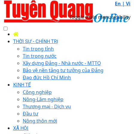
En |
Vi
Toggle main menu visibility
THỜI SỰ - CHÍNH TRỊ
Tin trong tỉnh
Tin trong nước
Xây dựng Đảng - Nhà nước - MTTQ
Bảo vệ nền tảng tư tưởng của Đảng
Đạo đức Hồ Chí Minh
KINH TẾ
Công nghiệp
Nông-Lâm nghiệp
Thương mại - Dịch vụ
Đầu tư
Nông thôn mới
XÃ HỘI