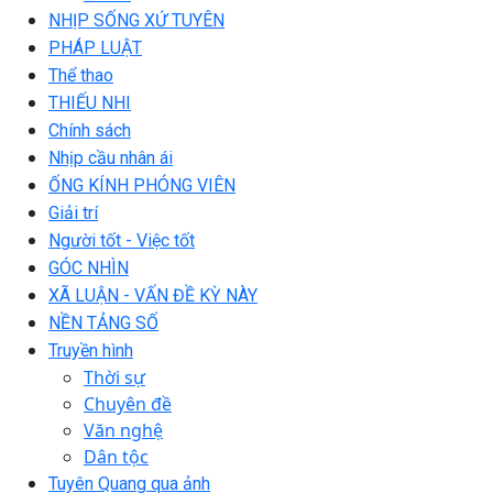
NHỊP SỐNG XỨ TUYÊN
PHÁP LUẬT
Thể thao
THIẾU NHI
Chính sách
Nhịp cầu nhân ái
ỐNG KÍNH PHÓNG VIÊN
Giải trí
Người tốt - Việc tốt
GÓC NHÌN
XÃ LUẬN - VẤN ĐỀ KỲ NÀY
NỀN TẢNG SỐ
Truyền hình
Thời sự
Chuyên đề
Văn nghệ
Dân tộc
Tuyên Quang qua ảnh