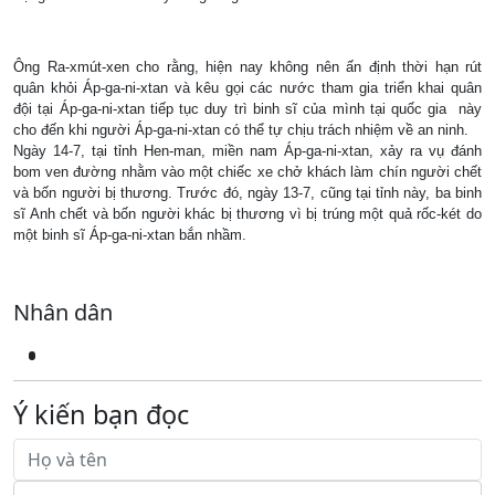
Ông Ra-xmút-xen cho rằng, hiện nay không nên ấn định thời hạn rút
quân khỏi Áp-ga-ni-xtan và kêu gọi các nước tham gia triển khai quân
đội tại Áp-ga-ni-xtan tiếp tục duy trì binh sĩ của mình tại quốc gia này
cho đến khi người Áp-ga-ni-xtan có thể tự chịu trách nhiệm về an ninh.
Ngày 14-7, tại tỉnh Hen-man, miền nam Áp-ga-ni-xtan, xảy ra vụ đánh
bom ven đường nhằm vào một chiếc xe chở khách làm chín người chết
và bốn người bị thương. Trước đó, ngày 13-7, cũng tại tỉnh này, ba binh
sĩ Anh chết và bốn người khác bị thương vì bị trúng một quả rốc-két do
một binh sĩ Áp-ga-ni-xtan bắn nhầm.
Nhân dân
Ý kiến bạn đọc