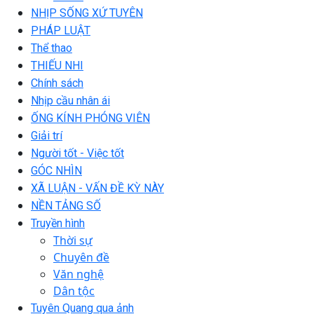
NHỊP SỐNG XỨ TUYÊN
PHÁP LUẬT
Thể thao
THIẾU NHI
Chính sách
Nhịp cầu nhân ái
ỐNG KÍNH PHÓNG VIÊN
Giải trí
Người tốt - Việc tốt
GÓC NHÌN
XÃ LUẬN - VẤN ĐỀ KỲ NÀY
NỀN TẢNG SỐ
Truyền hình
Thời sự
Chuyên đề
Văn nghệ
Dân tộc
Tuyên Quang qua ảnh