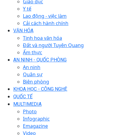
Giáo dục
Y tế
Lao động - việc làm
Cải cách hành chính
VĂN HÓA
Tinh hoa văn hóa
Đất và người Tuyên Quang
Ẩm thực
AN NINH - QUỐC PHÒNG
An ninh
Quân sự
Biên phòng
KHOA HỌC - CÔNG NGHỆ
QUỐC TẾ
MULTIMEDIA
Photo
Infographic
Emagazine
Video