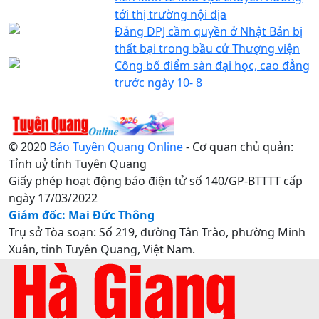
tới thị trường nội địa
Ðảng DPJ cầm quyền ở Nhật Bản bị
thất bại trong bầu cử Thượng viện
Công bố điểm sàn đại học, cao đẳng
trước ngày 10- 8
© 2020
Báo Tuyên Quang Online
- Cơ quan chủ quản:
Tỉnh uỷ tỉnh Tuyên Quang
Giấy phép hoạt động báo điện tử số 140/GP-BTTTT cấp
ngày 17/03/2022
Giám đốc: Mai Đức Thông
Trụ sở Tòa soạn: Số 219, đường Tân Trào, phường Minh
Xuân, tỉnh Tuyên Quang, Việt Nam.
Điện thoại: 0207.3822820 - 0207.3817155 / Fax:
0207.3822821 - Email:
baotuyenquang.com.vn@gmail.com