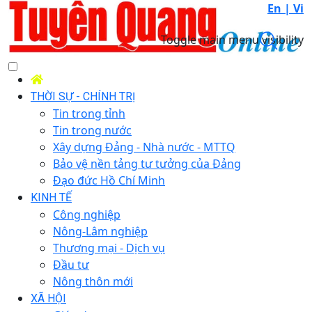
En |
Vi
Toggle main menu visibility
THỜI SỰ - CHÍNH TRỊ
Tin trong tỉnh
Tin trong nước
Xây dựng Đảng - Nhà nước - MTTQ
Bảo vệ nền tảng tư tưởng của Đảng
Đạo đức Hồ Chí Minh
KINH TẾ
Công nghiệp
Nông-Lâm nghiệp
Thương mại - Dịch vụ
Đầu tư
Nông thôn mới
XÃ HỘI