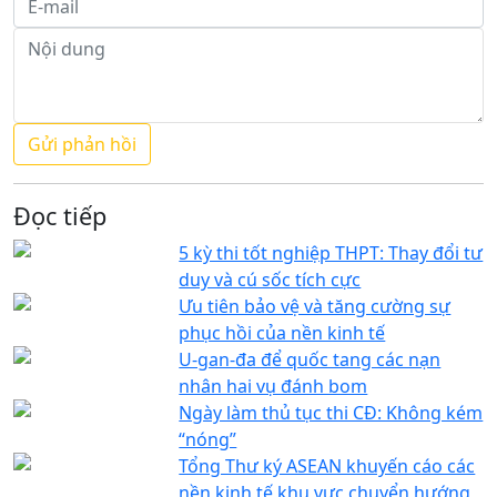
Đọc tiếp
5 kỳ thi tốt nghiệp THPT: Thay đổi tư
duy và cú sốc tích cực
Ưu tiên bảo vệ và tăng cường sự
phục hồi của nền kinh tế
U-gan-đa để quốc tang các nạn
nhân hai vụ đánh bom
Ngày làm thủ tục thi CĐ: Không kém
“nóng”
Tổng Thư ký ASEAN khuyến cáo các
nền kinh tế khu vực chuyển hướng