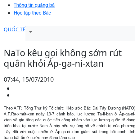
Thông tin quảng bá
Học tập theo Bác
QUỐC TẾ
NaTo kêu gọi không sớm rút
quân khỏi Áp-ga-ni-xtan
07:44, 15/07/2010
Theo AFP, Tổng Thư ký Tổ chức Hiệp ước Bắc Ðại Tây Dương (NATO)
A.F.Ra-xmút-xen ngày 13-7 cảnh báo, lực lượng Ta-li-ban ở Áp-ga-ni-
xtan sẽ gia tăng các cuộc tiến công nhằm vào lực lượng quốc tế đang
triển khai tại nước Nam Á này nếu sự ủng hộ về chính trị của phương
Tây đối với cuộc chiến ở Áp-ga-ni-xtan giảm sút trong bối cảnh tình
trạng bất ổn ở nước này đang tăng cao.