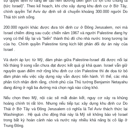
sự quyết định rõ ràng để tạo nên đường biên giới có lợi cho chúng ta
(tức Israel)". Theo kế hoạch, khi cho xây dựng khu định cư ở Bờ Tây,
chính quyền Tel Aviv dự định sẽ di chuyển khoảng 300.000 người Do
Thái tới sinh sống.
200.000 người khác được đưa tới định cư ở Đông Jerusalem, nơi mà
Israel chiếm đóng sau cuộc chiến năm 1967 và người Palestine đang hy
vọng có thể lấy lại và "biến" thành thủ đô cho nhà nước trong tương lai
của họ. Chính quyền
Palestine
từng kịch liệt phản đối dự án này của
Israel
.
Và dưới áp lực từ Mỹ, đàm phán giữa Palestine-Israel đã được nối lại
hồi tháng 9 song vẫn chưa đạt được kết quả gì khả quan.
Israel
vẫn giữ
nguyên quan điểm mở rộng khu định cư còn
Palestine
thì đe dọa từ bỏ
đàm phán nếu việc xây dựng này vẫn được tiến hành. Vì thế, các nhà
phân tích nhận định rằng, chính phủ của Thủ tướng Benjamin Netayahu
đang đứng ở ngã ba đường mà chọn ngả nào cũng khó.
Nếu chọn theo Mỹ, nội các sẽ mất đoàn kết, nguy cơ xảy ra khủng
hoảng chính trị rất lớn. Nhưng nếu tiếp tục xây dựng khu định cư Do
Thái ở Bờ Tây và Đông
Jerusalem
có nghĩa là Tel Aviv thách thức lại
Washington
. Hệ quả cho động thái này là Mỹ sẽ không bảo vệ
Israel
trong bất kỳ hoàn cảnh nào và nước này nhiều khả năng bị cô lập ở
Trung Đông.