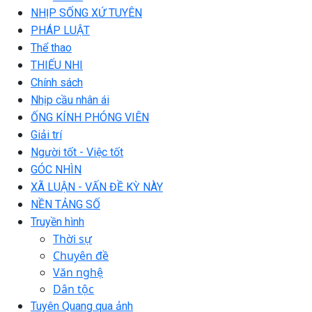
NHỊP SỐNG XỨ TUYÊN
PHÁP LUẬT
Thể thao
THIẾU NHI
Chính sách
Nhịp cầu nhân ái
ỐNG KÍNH PHÓNG VIÊN
Giải trí
Người tốt - Việc tốt
GÓC NHÌN
XÃ LUẬN - VẤN ĐỀ KỲ NÀY
NỀN TẢNG SỐ
Truyền hình
Thời sự
Chuyên đề
Văn nghệ
Dân tộc
Tuyên Quang qua ảnh