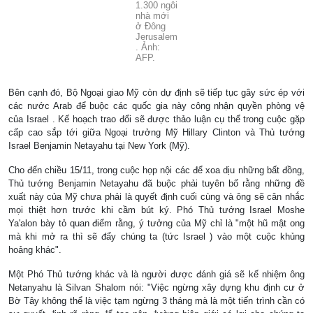
1.300 ngôi
nhà mới
ở Đông
Jerusalem
. Ảnh:
AFP.
Bên cạnh đó, Bộ Ngoại giao Mỹ còn dự định sẽ tiếp tục gây sức ép với
các nước Arab để buộc các quốc gia này công nhận quyền phòng vệ
của
Israel
. Kế hoạch trao đổi sẽ được thảo luận cụ thể trong cuộc gặp
cấp cao sắp tới giữa Ngoại trưởng Mỹ Hillary Clinton và Thủ tướng
Israel Benjamin Netayahu tại
New York
(Mỹ).
Cho đến chiều 15/11, trong cuộc họp nội các để xoa dịu những bất đồng,
Thủ tướng Benjamin Netayahu đã buộc phải tuyên bố rằng những đề
xuất này của Mỹ chưa phải là quyết định cuối cùng và ông sẽ cân nhắc
mọi thiệt hơn trước khi cầm bút ký. Phó Thủ tướng Israel Moshe
Ya'alon bày tỏ quan điểm rằng, ý tưởng của Mỹ chỉ là "một hũ mật o­ng
mà khi mở ra thì sẽ đẩy chúng ta (tức
Israel
) vào một cuộc khủng
hoảng khác".
Một Phó Thủ tướng khác và là người được đánh giá sẽ kế nhiệm ông
Netanyahu là Silvan Shalom nói: "Việc ngừng xây dựng khu định cư ở
Bờ Tây không thể là việc tạm ngừng 3 tháng mà là một tiến trình cần có