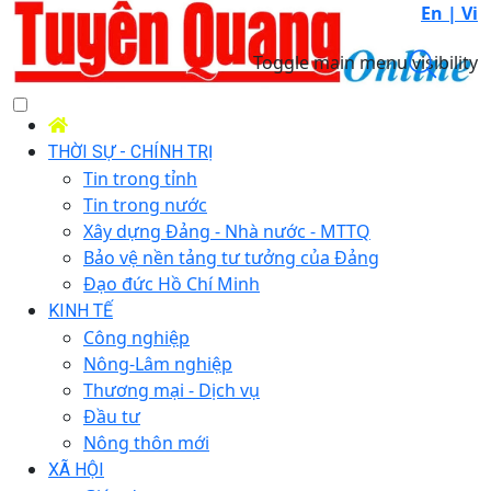
En |
Vi
Toggle main menu visibility
THỜI SỰ - CHÍNH TRỊ
Tin trong tỉnh
Tin trong nước
Xây dựng Đảng - Nhà nước - MTTQ
Bảo vệ nền tảng tư tưởng của Đảng
Đạo đức Hồ Chí Minh
KINH TẾ
Công nghiệp
Nông-Lâm nghiệp
Thương mại - Dịch vụ
Đầu tư
Nông thôn mới
XÃ HỘI