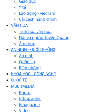
Giáo dục
Y tế
Lao động - việc làm
Cải cách hành chính
VĂN HÓA
Tinh hoa văn hóa
Đất và người Tuyên Quang
Ẩm thực
AN NINH - QUỐC PHÒNG
An ninh
Quân sự
Biên phòng
KHOA HỌC - CÔNG NGHỆ
QUỐC TẾ
MULTIMEDIA
Photo
Infographic
Emagazine
Video