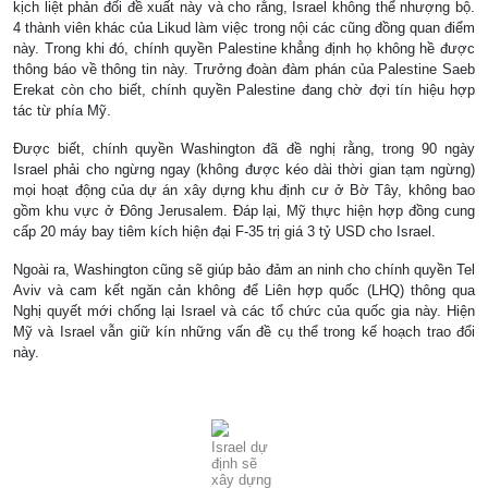
kịch liệt phản đối đề xuất này và cho rằng,
Israel
không thể nhượng bộ.
4 thành viên khác của Likud làm việc trong nội các cũng đồng quan điểm
này. Trong khi đó, chính quyền
Palestine
khẳng định họ không hề được
thông báo về thông tin này. Trưởng đoàn đàm phán của Palestine Saeb
Erekat còn cho biết, chính quyền
Palestine
đang chờ đợi tín hiệu hợp
tác từ phía Mỹ.
Được biết, chính quyền Washington đã đề nghị rằng, trong 90 ngày
Israel phải cho ngừng ngay (không được kéo dài thời gian tạm ngừng)
mọi hoạt động của dự án xây dựng khu định cư ở Bờ Tây, không bao
gồm khu vực ở Đông Jerusalem. Đáp lại, Mỹ thực hiện hợp đồng cung
cấp 20 máy bay tiêm kích hiện đại F-35 trị giá 3 tỷ USD cho Israel.
Ngoài ra, Washington cũng sẽ giúp bảo đảm an ninh cho chính quyền Tel
Aviv và cam kết ngăn cản không để Liên hợp quốc (LHQ) thông qua
Nghị quyết mới chống lại Israel và các tổ chức của quốc gia này. Hiện
Mỹ và
Israel
vẫn giữ kín những vấn đề cụ thể trong kế hoạch trao đổi
này.
Israel
dự
định sẽ
xây dựng