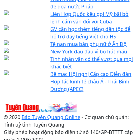
đe dọa nước Pháp
Liên Hợp Quốc kêu gọi Mỹ bãi bỏ
lệnh cấm vận đối với Cuba
GV cần học thêm tiếng dân tộc để
hỗ trợ dạy tiếng Việt cho HS
Tệ nạn mua bán phụ nữ ở Ấn Độ
New York đau đầu vì bọ hút máu
Tính nhân văn có thể vượt qua mọi
khác biệt
Bế mạc Hội nghị Cấp cao Diễn đàn
Hợp tác kinh tế châu Á - Thái Bình
Dương (APEC)
© 2020
Báo Tuyên Quang Online
- Cơ quan chủ quản:
Tỉnh uỷ tỉnh Tuyên Quang
Giấy phép hoạt động báo điện tử số 140/GP-BTTTT cấp
ngày 17/03/2022