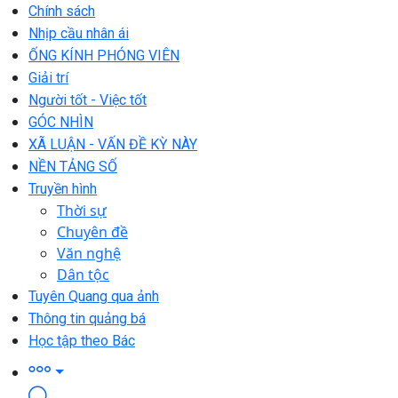
Chính sách
Nhịp cầu nhân ái
ỐNG KÍNH PHÓNG VIÊN
Giải trí
Người tốt - Việc tốt
GÓC NHÌN
XÃ LUẬN - VẤN ĐỀ KỲ NÀY
NỀN TẢNG SỐ
Truyền hình
Thời sự
Chuyên đề
Văn nghệ
Dân tộc
Tuyên Quang qua ảnh
Thông tin quảng bá
Học tập theo Bác