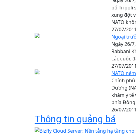
Ngày 26/7,
bố Tripol
xung đột v
NATO khôn
27/07/201
Ngoại trưở
Ngày 26/7,
Rabbani Kh
các cuộc đ
27/07/201
NATO ném b
Chính phủ 
Dương (NA
khám y tế 
phía Đông 
26/07/201
Thông tin quảng bá