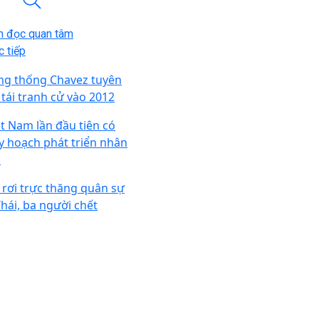
n đọc quan tâm
 tiếp
ng thống Chavez tuyên
 tái tranh cử vào 2012
ệt Nam lần đầu tiên có
y hoạch phát triển nhân
c
i rơi trực thăng quân sự
Thái, ba người chết