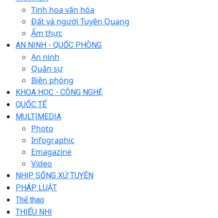
Tinh hoa văn hóa
Đất và người Tuyên Quang
Ẩm thực
AN NINH - QUỐC PHÒNG
An ninh
Quân sự
Biên phòng
KHOA HỌC - CÔNG NGHỆ
QUỐC TẾ
MULTIMEDIA
Photo
Infographic
Emagazine
Video
NHỊP SỐNG XỨ TUYÊN
PHÁP LUẬT
Thể thao
THIẾU NHI