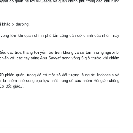
Sayyaf có quan hệ tới Al-Qaeda và quân chính phủ trong các khu rừng
i khác bị thương.
 vong lớn khi quân chính phủ tấn công căn cứ chính của nhóm này
 điều các trực thăng tới yểm trợ trên không và sơ tán những người bị
hiến với các tay súng Abu Sayyaf trong vòng 5 giờ trước khi chiếm
0 phiến quân, trong đó có một số đối tượng là người Indonesia và
, là nhóm nhỏ song bạo lực nhất trong số các nhóm Hồi giáo chống
Cơ đốc giáo./.