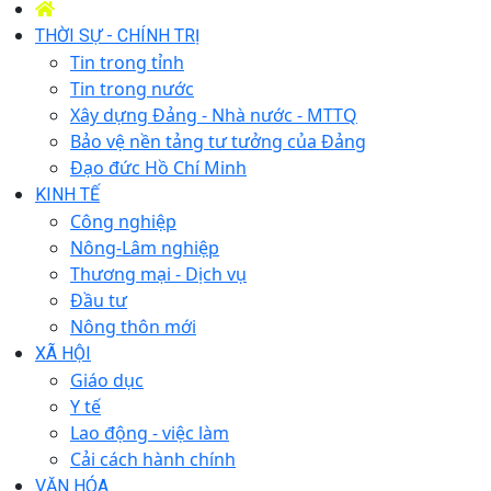
THỜI SỰ - CHÍNH TRỊ
Tin trong tỉnh
Tin trong nước
Xây dựng Đảng - Nhà nước - MTTQ
Bảo vệ nền tảng tư tưởng của Đảng
Đạo đức Hồ Chí Minh
KINH TẾ
Công nghiệp
Nông-Lâm nghiệp
Thương mại - Dịch vụ
Đầu tư
Nông thôn mới
XÃ HỘI
Giáo dục
Y tế
Lao động - việc làm
Cải cách hành chính
VĂN HÓA