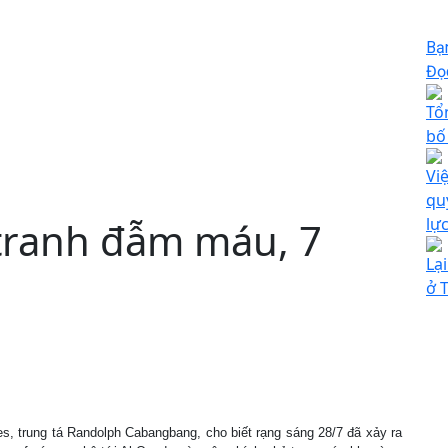
Bạ
Đọc
Tổ
bố
Vi
qu
 tranh đẫm máu, 7
lự
Lạ
ở 
es, trung tá Randolph Cabangbang, cho biết rạng sáng 28/7 đã xảy ra