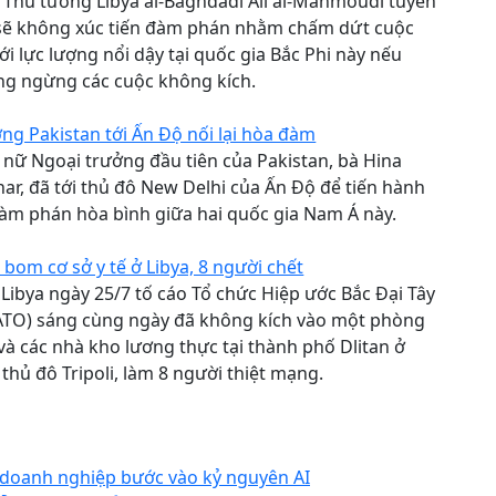
 Thủ tướng Libya al-Baghdadi Ali al-Mahmoudi tuyên
i sẽ không xúc tiến đàm phán nhằm chấm dứt cuộc
ới lực lượng nổi dậy tại quốc gia Bắc Phi này nếu
g ngừng các cuộc không kích.
1
ng Pakistan tới Ấn Độ nối lại hòa đàm
 nữ Ngoại trưởng đầu tiên của Pakistan, bà Hina
ar, đã tới thủ đô New Delhi của Ấn Độ để tiến hành
àm phán hòa bình giữa hai quốc gia Nam Á này.
1
om cơ sở y tế ở Libya, 8 người chết
Libya ngày 25/7 tố cáo Tổ chức Hiệp ước Bắc Đại Tây
TO) sáng cùng ngày đã không kích vào một phòng
và các nhà kho lương thực tại thành phố Dlitan ở
thủ đô Tripoli, làm 8 người thiệt mạng.
1