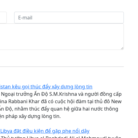
stan kêu gọi thúc đẩy xây dựng lòng tin
, Ngoại trưởng Ấn Độ S.M.Krishna và người đồng cấp
ina Rabbani Khar đã có cuộc hội đàm tại thủ đô New
Ấn Độ, nhằm thúc đẩy quan hệ giữa hai nước thông
ện pháp xây dựng lòng tin.
1
Libya đặt điều kiện để gặp phe nổi dậy