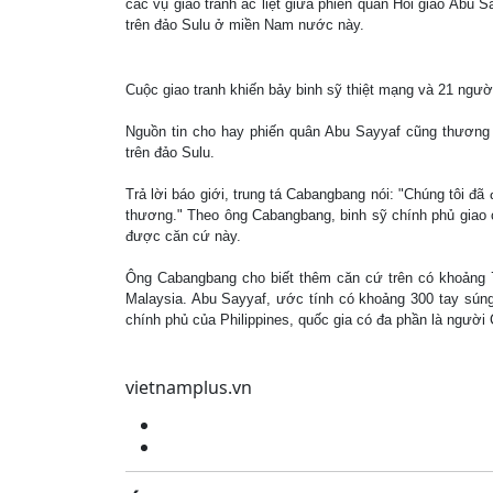
các vụ giao tranh ác liệt giữa phiến quân Hồi giáo Abu 
trên đảo Sulu ở miền Nam nước này.
Cuộc giao tranh khiến bảy binh sỹ thiệt mạng và 21 ngườ
Nguồn tin cho hay phiến quân Abu Sayyaf cũng thương
trên đảo Sulu.
Trả lời báo giới, trung tá Cabangbang nói: "Chúng tôi đã
thương." Theo ông Cabangbang, binh sỹ chính phủ giao c
được căn cứ này.
Ông Cabangbang cho biết thêm căn cứ trên có khoảng 7
Malaysia. Abu Sayyaf, ước tính có khoảng 300 tay súng
chính phủ của Philippines, quốc gia có đa phần là người 
vietnamplus.vn