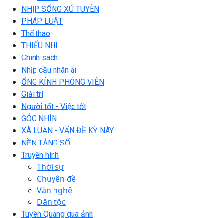
NHỊP SỐNG XỨ TUYÊN
PHÁP LUẬT
Thể thao
THIẾU NHI
Chính sách
Nhịp cầu nhân ái
ỐNG KÍNH PHÓNG VIÊN
Giải trí
Người tốt - Việc tốt
GÓC NHÌN
XÃ LUẬN - VẤN ĐỀ KỲ NÀY
NỀN TẢNG SỐ
Truyền hình
Thời sự
Chuyên đề
Văn nghệ
Dân tộc
Tuyên Quang qua ảnh