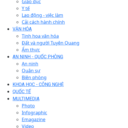
Giáo dục
Y tế
Lao động - việc làm
Cải cách hành chính
VĂN HÓA
Tinh hoa văn hóa
Đất và người Tuyên Quang
Ẩm thực
AN NINH - QUỐC PHÒNG
An ninh
Quân sự
Biên phòng
KHOA HỌC - CÔNG NGHỆ
QUỐC TẾ
MULTIMEDIA
Photo
Infographic
Emagazine
Video