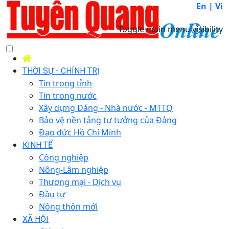
En |
Vi
Toggle main menu visibility
THỜI SỰ - CHÍNH TRỊ
Tin trong tỉnh
Tin trong nước
Xây dựng Đảng - Nhà nước - MTTQ
Bảo vệ nền tảng tư tưởng của Đảng
Đạo đức Hồ Chí Minh
KINH TẾ
Công nghiệp
Nông-Lâm nghiệp
Thương mại - Dịch vụ
Đầu tư
Nông thôn mới
XÃ HỘI