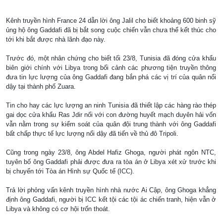
Kênh truyền hình France 24 dẫn lời ông Jalil cho biết khoảng 600 binh sỹ
ủng hộ ông Gaddafi đã bị bắt song cuộc chiến vẫn chưa thể kết thúc cho
tới khi bắt được nhà lãnh đạo này.
Trước đó, một nhân chứng cho biết tối 23/8, Tunisia đã đóng cửa khẩu
biên giới chính với Libya trong bối cảnh các phương tiện truyền thông
đưa tin lực lượng của ông Gaddafi đang bắn phá các vị trí của quân nổi
dậy tại thành phố Zuara.
Tin cho hay các lực lượng an ninh Tunisia đã thiết lập các hàng rào thép
gai dọc cửa khẩu Ras Jdir nối với con đường huyết mạch duyên hải vốn
vẫn nằm trong sự kiểm soát của quân đội trung thành với ông Gaddafi
bất chấp thực tế lực lượng nổi dậy đã tiến về thủ đô Tripoli.
Cũng trong ngày 23/8, ông Abdel Hafiz Ghoga, người phát ngôn NTC,
tuyên bố ông Gaddafi phải được đưa ra tòa án ở Libya xét xử trước khi
bị chuyển tới Tòa án Hình sự Quốc tế (ICC).
Trả lời phỏng vấn kênh truyền hình nhà nước Ai Cập, ông Ghoga khẳng
định ông Gaddafi, người bị ICC kết tội các tội ác chiến tranh, hiện vẫn ở
Libya và không có cơ hội trốn thoát.