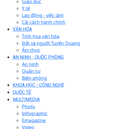
Giáo dục
Y tế
Lao động - việc làm
Cải cách hành chính
VĂN HÓA
Tinh hoa văn hóa
Đất và người Tuyên Quang
Ẩm thực
AN NINH - QUỐC PHÒNG
An ninh
Quân sự
Biên phòng
KHOA HỌC - CÔNG NGHỆ
QUỐC TẾ
MULTIMEDIA
Photo
Infographic
Emagazine
Video