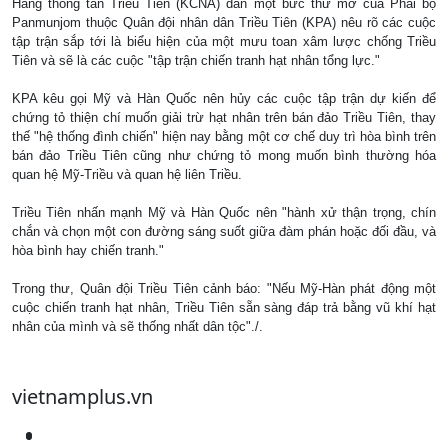
Hãng thông tấn Triều Tiên (KCNA) dẫn một bức thư mở của Phái bộ
Panmunjom thuộc Quân đội nhân dân Triều Tiên (KPA) nêu rõ các cuộc
tập trận sắp tới là biểu hiện của một mưu toan xâm lược chống Triều
Tiên và sẽ là các cuộc "tập trận chiến tranh hạt nhân tổng lực."
KPA kêu gọi Mỹ và Hàn Quốc nên hủy các cuộc tập trận dự kiến để
chứng tỏ thiện chí muốn giải trừ hạt nhân trên bán đảo Triều Tiên, thay
thế "hệ thống đình chiến" hiện nay bằng một cơ chế duy trì hòa bình trên
bán đảo Triều Tiên cũng như chứng tỏ mong muốn bình thường hóa
quan hệ Mỹ-Triều và quan hệ liên Triều.
Triều Tiên nhấn mạnh Mỹ và Hàn Quốc nên "hành xử thận trọng, chín
chắn và chọn một con đường sáng suốt giữa đàm phán hoặc đối đầu, và
hòa bình hay chiến tranh."
Trong thư, Quân đội Triều Tiên cảnh báo: "Nếu Mỹ-Hàn phát động một
cuộc chiến tranh hạt nhân, Triều Tiên sẵn sàng đáp trả bằng vũ khí hạt
nhân của mình và sẽ thống nhất dân tộc"./.
vietnamplus.vn