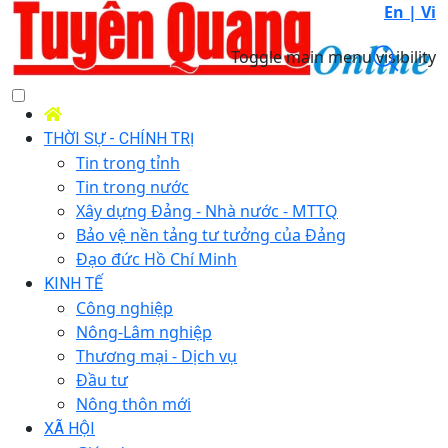
En |
Vi
Toggle main menu visibility
THỜI SỰ - CHÍNH TRỊ
Tin trong tỉnh
Tin trong nước
Xây dựng Đảng - Nhà nước - MTTQ
Bảo vệ nền tảng tư tưởng của Đảng
Đạo đức Hồ Chí Minh
KINH TẾ
Công nghiệp
Nông-Lâm nghiệp
Thương mại - Dịch vụ
Đầu tư
Nông thôn mới
XÃ HỘI