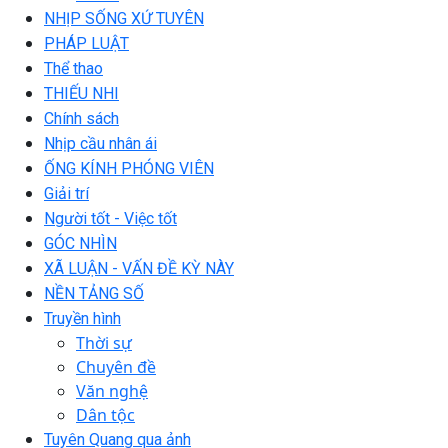
NHỊP SỐNG XỨ TUYÊN
PHÁP LUẬT
Thể thao
THIẾU NHI
Chính sách
Nhịp cầu nhân ái
ỐNG KÍNH PHÓNG VIÊN
Giải trí
Người tốt - Việc tốt
GÓC NHÌN
XÃ LUẬN - VẤN ĐỀ KỲ NÀY
NỀN TẢNG SỐ
Truyền hình
Thời sự
Chuyên đề
Văn nghệ
Dân tộc
Tuyên Quang qua ảnh