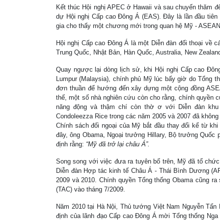
Kết thúc Hội nghị APEC ở Hawaii và sau chuyến thăm đế
dự Hội nghị Cấp cao Đông Á (EAS). Đây là lần đầu tiên 
gia cho thấy một chương mới trong quan hệ Mỹ - ASEA
Hội nghị Cấp cao Đông Á là một Diễn đàn đối thoại về c
Trung Quốc, Nhật Bản, Hàn Quốc, Australia, New Zealan
Quay ngược lại dòng lịch sử, khi Hội nghị Cấp cao Đông
Lumpur (Malaysia), chính phủ Mỹ lúc bấy giờ do Tổng 
đơn thuần để hướng đến xây dựng một cộng đồng ASEAN
thế, một số nhà nghiên cứu còn cho rằng, chính quyền 
năng động và thậm chí còn thờ ơ với Diễn đàn kh
Condoleezza Rice trong các năm 2005 và 2007 đã khôn
Chính sách đối ngoại của Mỹ bắt đầu thay đổi kể từ khi
đây, ông Obama, Ngoại trưởng Hillary, Bộ trưởng Quốc 
định rằng:
“Mỹ đã trở lại châu Á”.
Song song với việc đưa ra tuyên bố trên, Mỹ đã tổ chứ
Diễn đàn Hợp tác kinh tế Châu Á - Thái Bình Dương (
2009 và 2010. Chính quyền Tổng thống Obama cũng ra 
(TAC) vào tháng 7/2009.
Năm 2010 tại Hà Nội, Thủ tướng Việt Nam Nguyễn Tấn Dũ
định của lãnh đạo Cấp cao Đông Á mời Tổng thống Nga 