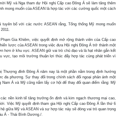
c mời Mỹ và Nga tham dự Hội nghị Cấp cao Đông Á sẽ làm tăng thêm
n ánh mong muốn của ASEAN là hợp tác với các cường quốc một cách
y đã tuyên bố với các nước ASEAN rằng, Tổng thống Mỹ mong muốn
 2011.
 Phạm Gia Khiêm, việc quyết định mở rộng thành viên của Cấp cao
hiến lược của ASEAN trong việc đưa Hội nghị Đông Á trở thành một
n hơn ở khu vực. ASEAN giữ vai trò chủ đạo và là hạt nhân gắn kết
u vực, tạo môi trường thuận lợi thúc đẩy hợp tác cùng phát triển vì
hị Thượng đỉnh Đông Á năm nay là một phần nằm trong định hướng
ực đa phương. Sự thay đổi trong chính sách đối ngoại phản ánh một
Nam Á và Mỹ cũng nắm lấy cơ hội để thay đổi quan điểm rằng: Mỹ
các nền kinh tế tăng trưởng ổn định và kim ngạch thương mại cao,
ới. Việc Mỹ quyết định tham gia Hội nghị Cấp cao Đông Á lần thứ 6
hệ giữa Mỹ và ASEAN và sự hợp tác này sẽ đóng vai trò quan trọng
âu Á - Thái Bình Dương./.