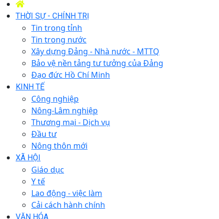
THỜI SỰ - CHÍNH TRỊ
Tin trong tỉnh
Tin trong nước
Xây dựng Đảng - Nhà nước - MTTQ
Bảo vệ nền tảng tư tưởng của Đảng
Đạo đức Hồ Chí Minh
KINH TẾ
Công nghiệp
Nông-Lâm nghiệp
Thương mại - Dịch vụ
Đầu tư
Nông thôn mới
XÃ HỘI
Giáo dục
Y tế
Lao động - việc làm
Cải cách hành chính
VĂN HÓA