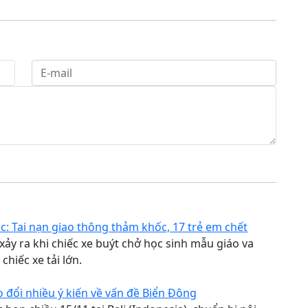
: Tai nạn giao thông thảm khốc, 17 trẻ em chết
 xảy ra khi chiếc xe buýt chở học sinh mẫu giáo va
chiếc xe tải lớn.
1
 đổi nhiều ý kiến về vấn đề Biển Đông