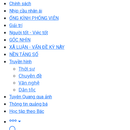
Chính sách
Nhịp cầu nhân ái
ỐNG KÍNH PHÓNG VIÊN
Giải trí
Người tốt - Việc tốt
GÓC NHÌN
XÃ LUẬN - VẤN ĐỀ KỲ NÀY
NỀN TẢNG SỐ
Truyền hình
Thời sự
Chuyên đề
Văn nghệ
Dân tộc
Tuyên Quang qua ảnh
Thông tin quảng bá
Học tập theo Bác