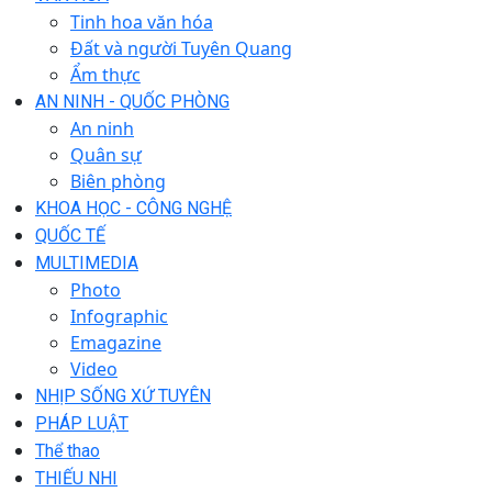
Tinh hoa văn hóa
Đất và người Tuyên Quang
Ẩm thực
AN NINH - QUỐC PHÒNG
An ninh
Quân sự
Biên phòng
KHOA HỌC - CÔNG NGHỆ
QUỐC TẾ
MULTIMEDIA
Photo
Infographic
Emagazine
Video
NHỊP SỐNG XỨ TUYÊN
PHÁP LUẬT
Thể thao
THIẾU NHI