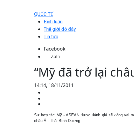
QUỐC TẾ
Bình luận
Thế giới đó đây
Tin tức
Facebook
Zalo
“Mỹ đã trở lại châ
14:14, 18/11/2011
Sự hợp tác Mỹ - ASEAN được đánh giá sẽ đóng vai trò 
châu Á - Thái Bình Dương.