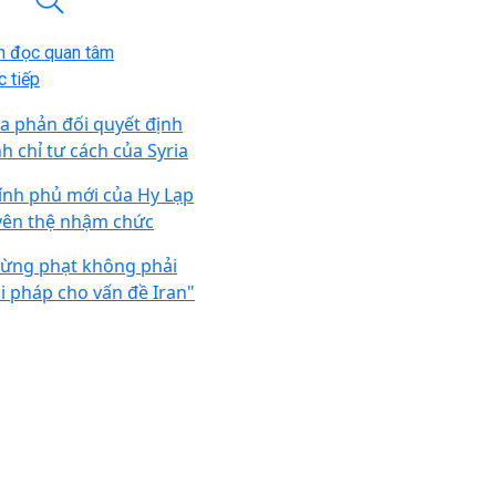
n đọc quan tâm
 tiếp
a phản đối quyết định
nh chỉ tư cách của Syria
ính phủ mới của Hy Lạp
yên thệ nhậm chức
rừng phạt không phải
ải pháp cho vấn đề Iran"