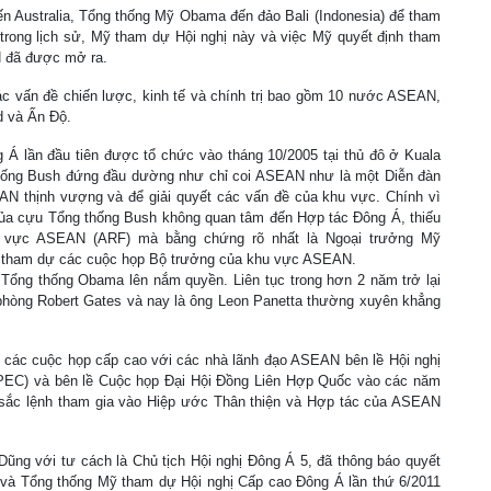
n Australia, Tổng thống Mỹ Obama đến đảo Bali (Indonesia) để tham
trong lịch sử, Mỹ tham dự Hội nghị này và việc Mỹ quyết định tham
N đã được mở ra.
ác vấn đề chiến lược, kinh tế và chính trị bao gồm 10 nước ASEAN,
d và Ấn Độ.
 Á lần đầu tiên được tổ chức vào tháng 10/2005 tại thủ đô ở Kuala
thống Bush đứng đầu dường như chỉ coi ASEAN như là một Diễn đàn
 thịnh vượng và để giải quyết các vấn đề của khu vực. Chính vì
của cựu Tổng thống Bush không quan tâm đến Hợp tác Đông Á, thiếu
u vực ASEAN (ARF) mà bằng chứng rõ nhất là Ngoại trưởng Mỹ
g tham dự các cuộc họp Bộ trưởng của khu vực ASEAN.
 Tổng thống Obama lên nắm quyền. Liên tục trong hơn 2 năm trở lại
phòng Robert Gates và nay là ông Leon Panetta thường xuyên khẳng
c các cuộc họp cấp cao với các nhà lãnh đạo ASEAN bên lề Hội nghị
APEC) và bên lề Cuộc họp Đại Hội Đồng Liên Hợp Quốc vào các năm
sắc lệnh tham gia vào Hiệp ước Thân thiện và Hợp tác của ASEAN
ng với tư cách là Chủ tịch Hội nghị Đông Á 5, đã thông báo quyết
và Tổng thống Mỹ tham dự Hội nghị Cấp cao Đông Á lần thứ 6/2011