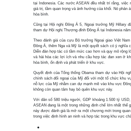
tại Indonesia. Các nước ASEAN đều nhất trí rằng, việ
giá trị, tầm quan trọng và ảnh hưởng của khối. Nó phả
hòa bình.
Cũng tại Hội nghị Đông Á 5, Ngoại trưởng Mỹ Hillar
tham dự Hội nghị Thượng đỉnh Đông Á tại Indonesia năm
Theo đánh giá của cựu Bộ trưởng Ngoại giao Việt Nam
Đông Á, thêm Nga và Mỹ là một quyết sách có ý nghĩa c
Diễn đàn hợp tác có tầm mức cao hơn và quy mô rộng lớ
và hài hòa các lợi ích và nhu cầu hợp tác đan xen ở kh
hòa bình, ổn định và phát triển ở khu vực.
Quyết định của Tổng thống Obama tham dự vào Hội ng
chính sách đối ngoại của Mỹ đối với một tổ chức khu v
nỗ lực của Mỹ nhằm can dự mạnh mẽ vào khu vực Đông 
không còn quan tâm hay bỏ quên khu vực này.
Với dân số 580 triệu người, GDP khoảng 1.500 tỷ USD, 
ASEAN đang là một trong những định chế lớn nhất thế gi
này được đánh giá là mở ra một chương mới trong quan 
trong việc định hình an ninh và hợp tác trong khu vực ch