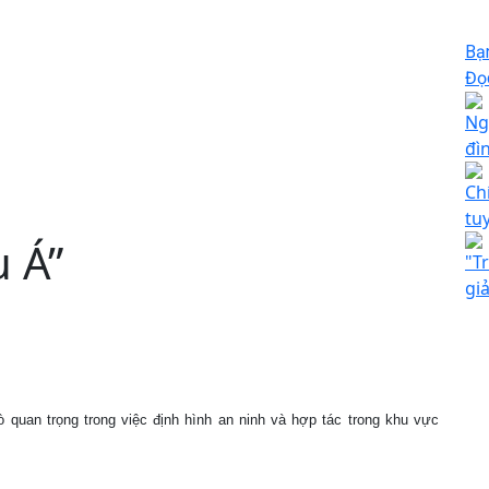
Bạ
Đọc
Ng
đì
Ch
tu
u Á”
"T
gi
quan trọng trong việc định hình an ninh và hợp tác trong khu vực