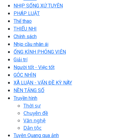
NHỊP SỐNG XỨ TUYÊN
PHÁP LUẬT
Thể thao
THIẾU NHI
Chính sách
Nhịp cầu nhân ái
ỐNG KÍNH PHÓNG VIÊN
Giải trí
Người tốt - Việc tốt
GÓC NHÌN
XÃ LUẬN - VẤN ĐỀ KỲ NÀY
NỀN TẢNG SỐ
Truyền hình
Thời sự
Chuyên đề
Văn nghệ
Dân tộc
Tuyên Quang qua ảnh