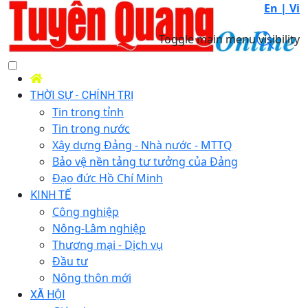
En |
Vi
Toggle main menu visibility
THỜI SỰ - CHÍNH TRỊ
Tin trong tỉnh
Tin trong nước
Xây dựng Đảng - Nhà nước - MTTQ
Bảo vệ nền tảng tư tưởng của Đảng
Đạo đức Hồ Chí Minh
KINH TẾ
Công nghiệp
Nông-Lâm nghiệp
Thương mại - Dịch vụ
Đầu tư
Nông thôn mới
XÃ HỘI