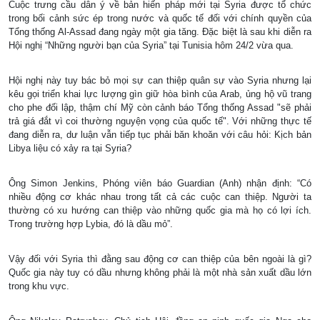
Cuộc trưng cầu dân ý về bản hiến pháp mới tại Syria được tổ chức
trong bối cảnh sức ép trong nước và quốc tế đối với chính quyền của
Tổng thống Al-Assad đang ngày một gia tăng. Đặc biệt là sau khi diễn ra
Hội nghị “Những người bạn của Syria” tại Tunisia hôm 24/2 vừa qua.
Hội nghị này tuy bác bỏ mọi sự can thiệp quân sự vào Syria nhưng lại
kêu gọi triển khai lực lượng gìn giữ hòa bình của Arab, ủng hộ vũ trang
cho phe đối lập, thậm chí Mỹ còn cảnh báo Tổng thống Assad "sẽ phải
trả giá đắt vì coi thường nguyện vọng của quốc tế". Với những thực tế
đang diễn ra, dư luận vẫn tiếp tục phải băn khoăn với câu hỏi: Kịch bản
Libya liệu có xảy ra tại Syria?
Ông Simon Jenkins, Phóng viên báo Guardian (Anh) nhận định: “Có
nhiều động cơ khác nhau trong tất cả các cuộc can thiệp. Người ta
thường có xu hướng can thiệp vào những quốc gia mà họ có lợi ích.
Trong trường hợp Lybia, đó là dầu mỏ”.
Vậy đối với Syria thì đằng sau động cơ can thiệp của bên ngoài là gì?
Quốc gia này tuy có dầu nhưng không phải là một nhà sản xuất dầu lớn
trong khu vực.