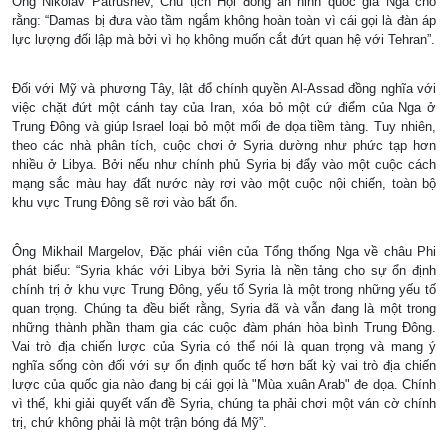
Ông Nikolav Patrushev, Chủ tịch Hội đồng an ninh quốc gia Nga cho
rằng: “Damas bị đưa vào tầm ngắm không hoàn toàn vì cái gọi là đàn áp
lực lượng đối lập mà bởi vì họ không muốn cắt đứt quan hệ với Tehran”.
Đối với Mỹ và phương Tây, lật đổ chính quyền Al-Assad đồng nghĩa với
việc chặt đứt một cánh tay của Iran, xóa bỏ một cứ điểm của Nga ở
Trung Đông và giúp Israel loại bỏ một mối đe dọa tiềm tàng. Tuy nhiên,
theo các nhà phân tích, cuộc chơi ở Syria dường như phức tạp hơn
nhiều ở Libya. Bởi nếu như chính phủ Syria bị đẩy vào một cuộc cách
mạng sắc màu hay đất nước này rơi vào một cuộc nội chiến, toàn bộ
khu vực Trung Đông sẽ rơi vào bất ổn.
Ông Mikhail Margelov, Đặc phái viên của Tổng thống Nga về châu Phi
phát biểu: “Syria khác với Libya bởi Syria là nền tảng cho sự ổn định
chính trị ở khu vực Trung Đông, yếu tố Syria là một trong những yếu tố
quan trọng. Chúng ta đều biết rằng, Syria đã và vẫn đang là một trong
những thành phần tham gia các cuộc đàm phán hòa bình Trung Đông.
Vai trò địa chiến lược của Syria có thể nói là quan trọng và mang ý
nghĩa sống còn đối với sự ổn định quốc tế hơn bất kỳ vai trò địa chiến
lược của quốc gia nào đang bị cái gọi là "Mùa xuân Arab" đe dọa. Chính
vì thế, khi giải quyết vấn đề Syria, chúng ta phải chơi một ván cờ chính
trị, chứ không phải là một trận bóng đá Mỹ”.