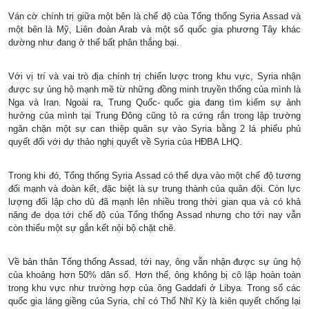
Ván cờ chính trị giữa một bên là chế độ của Tổng thống Syria Assad và
một bên là Mỹ, Liên đoàn Arab và một số quốc gia phương Tây khác
dường như đang ở thế bất phân thắng bại.
Với vị trí và vai trò địa chính trị chiến lược trong khu vực, Syria nhận
được sự ủng hộ mạnh mẽ từ những đồng minh truyền thống của mình là
Nga và Iran. Ngoài ra, Trung Quốc- quốc gia đang tìm kiếm sự ảnh
hưởng của mình tại Trung Đông cũng tỏ ra cứng rắn trong lập trường
ngăn chặn một sự can thiệp quân sự vào Syria bằng 2 lá phiếu phủ
quyết đối với dự thảo nghị quyết về Syria của HĐBA LHQ.
Trong khi đó, Tổng thống Syria Assad có thể dựa vào một chế độ tương
đối mạnh và đoàn kết, đặc biệt là sự trung thành của quân đội. Còn lực
lượng đối lập cho dù đã mạnh lên nhiều trong thời gian qua và có khả
năng đe dọa tới chế độ của Tổng thống Assad nhưng cho tới nay vẫn
còn thiếu một sự gắn kết nội bộ chặt chẽ.
Về bản thân Tổng thống Assad, tới nay, ông vẫn nhận được sự ủng hộ
của khoảng hơn 50% dân số. Hơn thế, ông không bị cô lập hoàn toàn
trong khu vực như trường hợp của ông Gaddafi ở Libya. Trong số các
quốc gia láng giềng của Syria, chỉ có Thổ Nhĩ Kỳ là kiên quyết chống lại