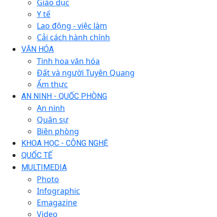
Giáo dục
Y tế
Lao động - việc làm
Cải cách hành chính
VĂN HÓA
Tinh hoa văn hóa
Đất và người Tuyên Quang
Ẩm thực
AN NINH - QUỐC PHÒNG
An ninh
Quân sự
Biên phòng
KHOA HỌC - CÔNG NGHỆ
QUỐC TẾ
MULTIMEDIA
Photo
Infographic
Emagazine
Video