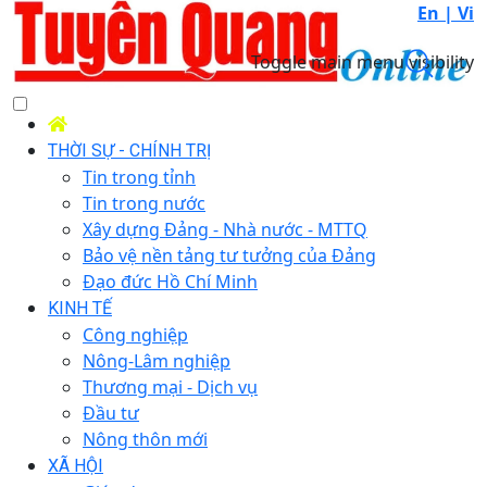
En |
Vi
Toggle main menu visibility
THỜI SỰ - CHÍNH TRỊ
Tin trong tỉnh
Tin trong nước
Xây dựng Đảng - Nhà nước - MTTQ
Bảo vệ nền tảng tư tưởng của Đảng
Đạo đức Hồ Chí Minh
KINH TẾ
Công nghiệp
Nông-Lâm nghiệp
Thương mại - Dịch vụ
Đầu tư
Nông thôn mới
XÃ HỘI