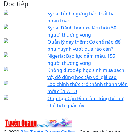
Đọc tiếp
Syria: Lệnh ngưng bắn thất bại
hoàn toàn
Syria: Đánh bom xe làm hơn 50
người thương vong
Quản lý dạy thêm: Cơ chế nào để
phụ huynh vượt qua rào cản?
Nigeria: Bạo lực đẫm máu, 155
người thương vong
Không được ép học sinh mua sách,
vở, đồ dùng học tập với giá cao
Lào chính thức trở thành thành viên
mới của WTO
Ông Tập Cận Bình làm Tổng bí thư,
chủ tịch quân ủy
© 2020
Báo Tuyên Quang Online
- Cơ quan chủ quản: