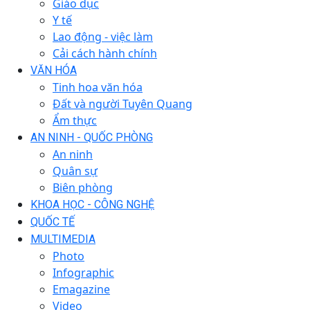
Giáo dục
Y tế
Lao động - việc làm
Cải cách hành chính
VĂN HÓA
Tinh hoa văn hóa
Đất và người Tuyên Quang
Ẩm thực
AN NINH - QUỐC PHÒNG
An ninh
Quân sự
Biên phòng
KHOA HỌC - CÔNG NGHỆ
QUỐC TẾ
MULTIMEDIA
Photo
Infographic
Emagazine
Video