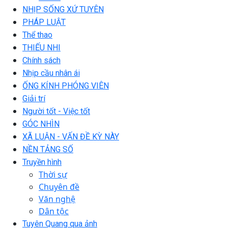
NHỊP SỐNG XỨ TUYÊN
PHÁP LUẬT
Thể thao
THIẾU NHI
Chính sách
Nhịp cầu nhân ái
ỐNG KÍNH PHÓNG VIÊN
Giải trí
Người tốt - Việc tốt
GÓC NHÌN
XÃ LUẬN - VẤN ĐỀ KỲ NÀY
NỀN TẢNG SỐ
Truyền hình
Thời sự
Chuyên đề
Văn nghệ
Dân tộc
Tuyên Quang qua ảnh