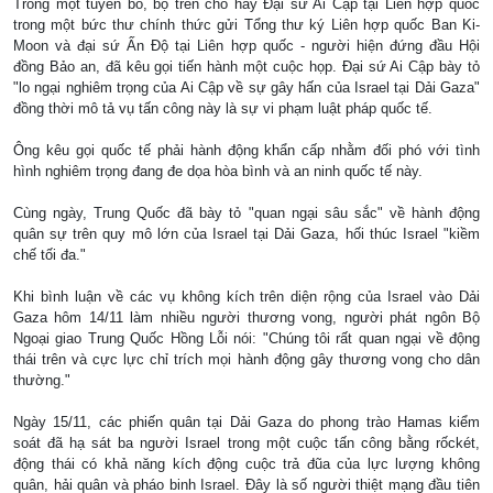
Trong một tuyên bố, bộ trên cho hay Đại sứ Ai Cập tại Liên hợp quốc
trong một bức thư chính thức gửi Tổng thư ký Liên hợp quốc Ban Ki-
Moon và đại sứ Ấn Độ tại Liên hợp quốc - người hiện đứng đầu Hội
đồng Bảo an, đã kêu gọi tiến hành một cuộc họp. Đại sứ Ai Cập bày tỏ
"lo ngại nghiêm trọng của Ai Cập về sự gây hấn của Israel tại Dải Gaza"
đồng thời mô tả vụ tấn công này là sự vi phạm luật pháp quốc tế.
Ông kêu gọi quốc tế phải hành động khẩn cấp nhằm đối phó với tình
hình nghiêm trọng đang đe dọa hòa bình và an ninh quốc tế này.
Cùng ngày, Trung Quốc đã bày tỏ "quan ngại sâu sắc" về hành động
quân sự trên quy mô lớn của Israel tại Dải Gaza, hối thúc Israel "kiềm
chế tối đa."
Khi bình luận về các vụ không kích trên diện rộng của Israel vào Dải
Gaza hôm 14/11 làm nhiều người thương vong, người phát ngôn Bộ
Ngoại giao Trung Quốc Hồng Lỗi nói: "Chúng tôi rất quan ngại về động
thái trên và cực lực chỉ trích mọi hành động gây thương vong cho dân
thường."
Ngày 15/11, các phiến quân tại Dải Gaza do phong trào Hamas kiểm
soát đã hạ sát ba người Israel trong một cuộc tấn công bằng rốckét,
động thái có khả năng kích động cuộc trả đũa của lực lượng không
quân, hải quân và pháo binh Israel. Đây là số người thiệt mạng đầu tiên