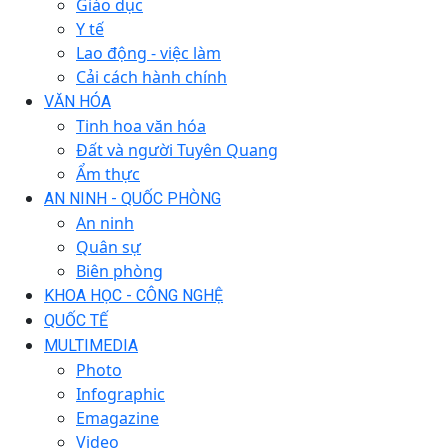
Giáo dục
Y tế
Lao động - việc làm
Cải cách hành chính
VĂN HÓA
Tinh hoa văn hóa
Đất và người Tuyên Quang
Ẩm thực
AN NINH - QUỐC PHÒNG
An ninh
Quân sự
Biên phòng
KHOA HỌC - CÔNG NGHỆ
QUỐC TẾ
MULTIMEDIA
Photo
Infographic
Emagazine
Video