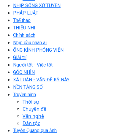
NHỊP SỐNG XỨ TUYÊN
PHÁP LUẬT
Thể thao
THIẾU NHI
Chính sách
Nhịp cầu nhân ái
ỐNG KÍNH PHÓNG VIÊN
Giải trí
Người tốt - Việc tốt
GÓC NHÌN
XÃ LUẬN - VẤN ĐỀ KỲ NÀY
NỀN TẢNG SỐ
Truyền hình
Thời sự
Chuyên đề
Văn nghệ
Dân tộc
Tuyên Quang qua ảnh