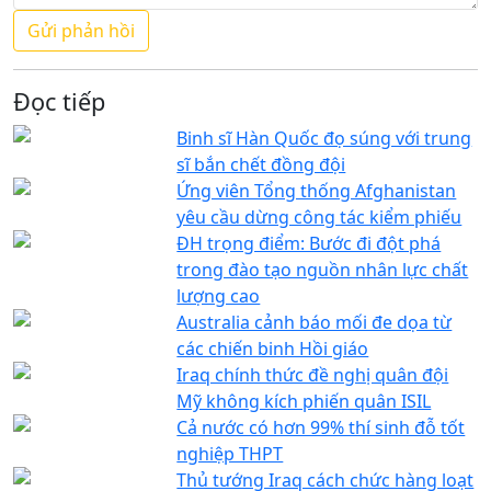
Đọc tiếp
Binh sĩ Hàn Quốc đọ súng với trung
sĩ bắn chết đồng đội
Ứng viên Tổng thống Afghanistan
yêu cầu dừng công tác kiểm phiếu
ĐH trọng điểm: Bước đi đột phá
trong đào tạo nguồn nhân lực chất
lượng cao
Australia cảnh báo mối đe dọa từ
các chiến binh Hồi giáo
Iraq chính thức đề nghị quân đội
Mỹ không kích phiến quân ISIL
Cả nước có hơn 99% thí sinh đỗ tốt
nghiệp THPT
Thủ tướng Iraq cách chức hàng loạt