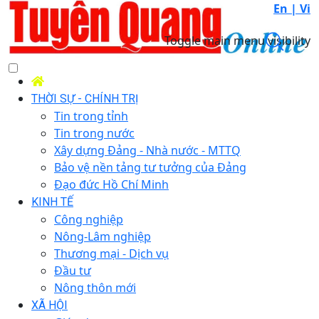
En |
Vi
Toggle main menu visibility
THỜI SỰ - CHÍNH TRỊ
Tin trong tỉnh
Tin trong nước
Xây dựng Đảng - Nhà nước - MTTQ
Bảo vệ nền tảng tư tưởng của Đảng
Đạo đức Hồ Chí Minh
KINH TẾ
Công nghiệp
Nông-Lâm nghiệp
Thương mại - Dịch vụ
Đầu tư
Nông thôn mới
XÃ HỘI