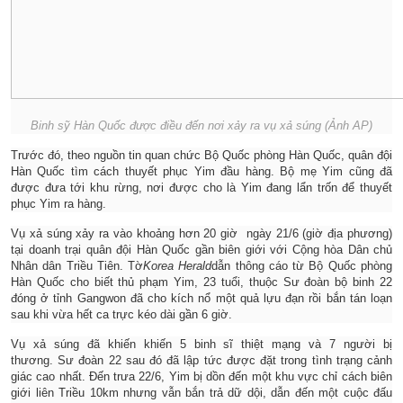
Binh sỹ Hàn Quốc được điều đến nơi xảy ra vụ xả súng (Ảnh AP)
Trước đó, theo nguồn tin quan chức Bộ Quốc phòng Hàn Quốc, quân đội
Hàn Quốc tìm cách thuyết phục Yim đầu hàng. Bộ mẹ Yim cũng đã
được đưa tới khu rừng, nơi được cho là Yim đang lẩn trốn để thuyết
phục Yim ra hàng.
Vụ xả súng xảy ra vào khoảng hơn 20 giờ ngày 21/6 (giờ địa phương)
tại doanh trại quân đội Hàn Quốc gần biên giới với Cộng hòa Dân chủ
Nhân dân Triều Tiên. Tờ
Korea Herald
dẫn thông cáo từ Bộ Quốc phòng
Hàn Quốc cho biết thủ phạm Yim, 23 tuổi, thuộc Sư đoàn bộ binh 22
đóng ở tỉnh Gangwon đã cho kích nổ một quả lựu đạn rồi bắn tán loạn
sau khi vừa hết ca trực kéo dài gần 6 giờ.
Vụ xả súng đã khiến khiến 5 binh sĩ thiệt mạng và 7 người bị
thương. Sư đoàn 22 sau đó đã lập tức được đặt trong tình trạng cảnh
giác cao nhất. Đến trưa 22/6, Yim bị dồn đến một khu vực chỉ cách biên
giới liên Triều 10km nhưng vẫn bắn trả dữ dội, dẫn đến một cuộc đấu