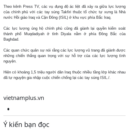
Theo kênh Press TV, các vụ đụng độ ác liệt đã xảy ra giữa lực lượng
của chính phủ với các tay súng Takfiri thuộc tổ chức tự xưng là Nhà
nước Hồi giáo Iraq và Cận Đông (ISIL) ở khu vực phía Bắc Iraq.
Các lực lượng ủng hộ chính phủ cũng đã giành lại quyền kiểm soát
thành phố Muqdadiyah ở tỉnh Diyala nằm ở phía Đông Bắc của
Baghdad.
Các quan chức quân sự nói rằng các lực lượng vũ trang đã giành được
những chiến thắng quan trọng với sự hỗ trợ của các lực lượng tình
nguyện.
Hiện có khoảng 1,5 triệu người dân Iraq thuộc nhiều tầng lớp khác nhau
đã tự nguyện gia nhập cuộc chiến chống lại các tay súng ISIL./.
vietnamplus.vn
Ý kiến bạn đọc