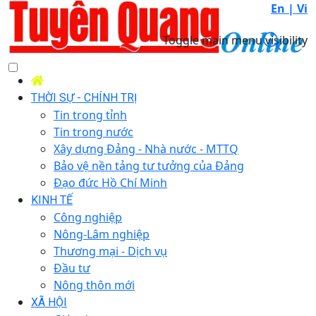
En |
Vi
Toggle main menu visibility
THỜI SỰ - CHÍNH TRỊ
Tin trong tỉnh
Tin trong nước
Xây dựng Đảng - Nhà nước - MTTQ
Bảo vệ nền tảng tư tưởng của Đảng
Đạo đức Hồ Chí Minh
KINH TẾ
Công nghiệp
Nông-Lâm nghiệp
Thương mại - Dịch vụ
Đầu tư
Nông thôn mới
XÃ HỘI