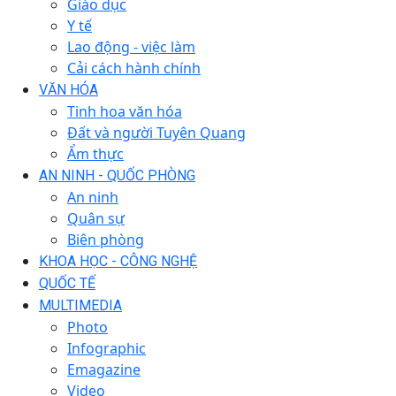
Giáo dục
Y tế
Lao động - việc làm
Cải cách hành chính
VĂN HÓA
Tinh hoa văn hóa
Đất và người Tuyên Quang
Ẩm thực
AN NINH - QUỐC PHÒNG
An ninh
Quân sự
Biên phòng
KHOA HỌC - CÔNG NGHỆ
QUỐC TẾ
MULTIMEDIA
Photo
Infographic
Emagazine
Video