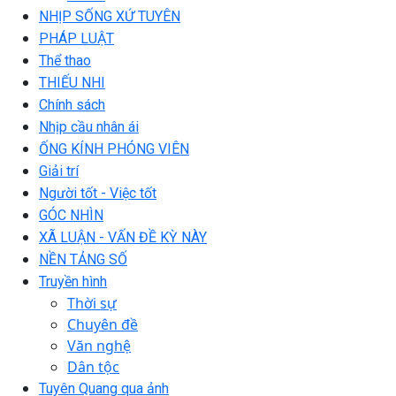
NHỊP SỐNG XỨ TUYÊN
PHÁP LUẬT
Thể thao
THIẾU NHI
Chính sách
Nhịp cầu nhân ái
ỐNG KÍNH PHÓNG VIÊN
Giải trí
Người tốt - Việc tốt
GÓC NHÌN
XÃ LUẬN - VẤN ĐỀ KỲ NÀY
NỀN TẢNG SỐ
Truyền hình
Thời sự
Chuyên đề
Văn nghệ
Dân tộc
Tuyên Quang qua ảnh