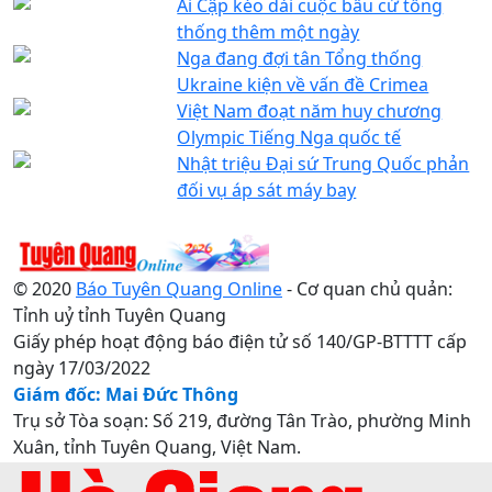
Ai Cập kéo dài cuộc bầu cử tổng
thống thêm một ngày
Nga đang đợi tân Tổng thống
Ukraine kiện về vấn đề Crimea
Việt Nam đoạt năm huy chương
Olympic Tiếng Nga quốc tế
Nhật triệu Đại sứ Trung Quốc phản
đối vụ áp sát máy bay
© 2020
Báo Tuyên Quang Online
- Cơ quan chủ quản:
Tỉnh uỷ tỉnh Tuyên Quang
Giấy phép hoạt động báo điện tử số 140/GP-BTTTT cấp
ngày 17/03/2022
Giám đốc: Mai Đức Thông
Trụ sở Tòa soạn: Số 219, đường Tân Trào, phường Minh
Xuân, tỉnh Tuyên Quang, Việt Nam.
Điện thoại: 0207.3822820 - 0207.3817155 / Fax: