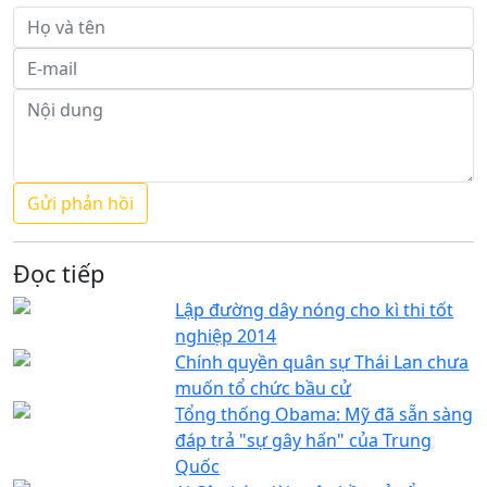
Đọc tiếp
Lập đường dây nóng cho kì thi tốt
nghiệp 2014
Chính quyền quân sự Thái Lan chưa
muốn tổ chức bầu cử
Tổng thống Obama: Mỹ đã sẵn sàng
đáp trả "sự gây hấn" của Trung
Quốc