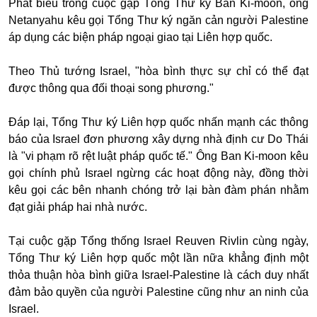
Phát biểu trong cuộc gặp Tổng Thư ký Ban Ki-moon, ông
Netanyahu kêu gọi Tổng Thư ký ngăn cản người Palestine
áp dụng các biện pháp ngoại giao tại Liên hợp quốc.
Theo Thủ tướng Israel, "hòa bình thực sự chỉ có thể đạt
được thông qua đối thoại song phương."
Đáp lại, Tổng Thư ký Liên hợp quốc nhấn mạnh các thông
báo của Israel đơn phương xây dựng nhà định cư Do Thái
là "vi phạm rõ rệt luật pháp quốc tế." Ông Ban Ki-moon kêu
gọi chính phủ Israel ngừng các hoạt động này, đồng thời
kêu gọi các bên nhanh chóng trở lại bàn đàm phán nhằm
đạt giải pháp hai nhà nước.
Tại cuộc gặp Tổng thống Israel Reuven Rivlin cùng ngày,
Tổng Thư ký Liên hợp quốc một lần nữa khẳng định một
thỏa thuận hòa bình giữa Israel-Palestine là cách duy nhất
đảm bảo quyền của người Palestine cũng như an ninh của
Israel.