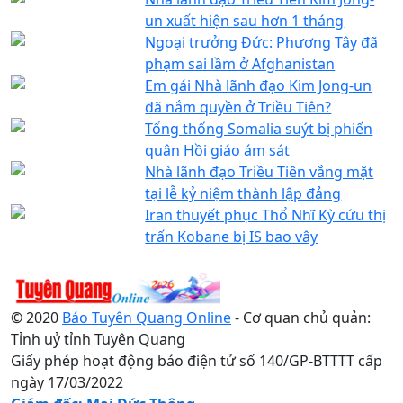
un xuất hiện sau hơn 1 tháng
Ngoại trưởng Đức: Phương Tây đã
phạm sai lầm ở Afghanistan
Em gái Nhà lãnh đạo Kim Jong-un
đã nắm quyền ở Triều Tiên?
Tổng thống Somalia suýt bị phiến
quân Hồi giáo ám sát
Nhà lãnh đạo Triều Tiên vắng mặt
tại lễ kỷ niệm thành lập đảng
Iran thuyết phục Thổ Nhĩ Kỳ cứu thị
trấn Kobane bị IS bao vây
© 2020
Báo Tuyên Quang Online
- Cơ quan chủ quản:
Tỉnh uỷ tỉnh Tuyên Quang
Giấy phép hoạt động báo điện tử số 140/GP-BTTTT cấp
ngày 17/03/2022