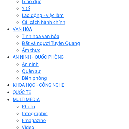
Giáo dục
Y tế
Lao động - việc làm
Cải cách hành chính
VĂN HÓA
Tinh hoa văn hóa
Đất và người Tuyên Quang
Ẩm thực
AN NINH - QUỐC PHÒNG
An ninh
Quân sự
Biên phòng
KHOA HỌC - CÔNG NGHỆ
QUỐC TẾ
MULTIMEDIA
Photo
Infographic
Emagazine
Video