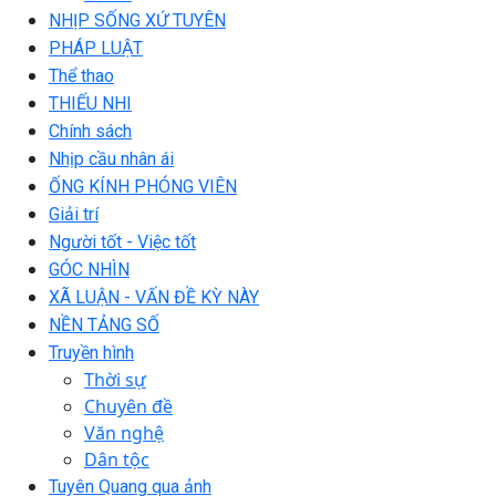
NHỊP SỐNG XỨ TUYÊN
PHÁP LUẬT
Thể thao
THIẾU NHI
Chính sách
Nhịp cầu nhân ái
ỐNG KÍNH PHÓNG VIÊN
Giải trí
Người tốt - Việc tốt
GÓC NHÌN
XÃ LUẬN - VẤN ĐỀ KỲ NÀY
NỀN TẢNG SỐ
Truyền hình
Thời sự
Chuyên đề
Văn nghệ
Dân tộc
Tuyên Quang qua ảnh