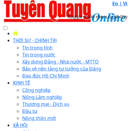
En |
Vi
Toggle main menu visibility
THỜI SỰ - CHÍNH TRỊ
Tin trong tỉnh
Tin trong nước
Xây dựng Đảng - Nhà nước - MTTQ
Bảo vệ nền tảng tư tưởng của Đảng
Đạo đức Hồ Chí Minh
KINH TẾ
Công nghiệp
Nông-Lâm nghiệp
Thương mại - Dịch vụ
Đầu tư
Nông thôn mới
XÃ HỘI