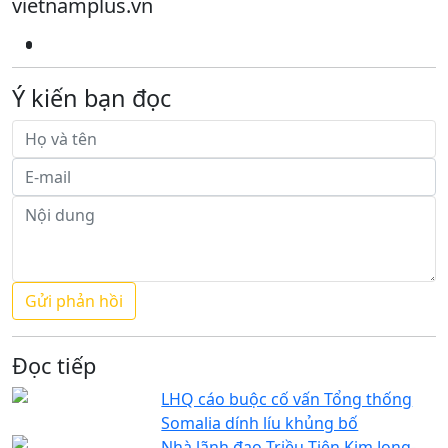
vietnamplus.vn
Ý kiến bạn đọc
Đọc tiếp
LHQ cáo buộc cố vấn Tổng thống
Somalia dính líu khủng bố
Nhà lãnh đạo Triều Tiên Kim Jong-