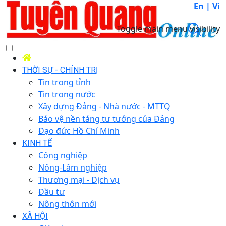
En |
Vi
Toggle main menu visibility
THỜI SỰ - CHÍNH TRỊ
Tin trong tỉnh
Tin trong nước
Xây dựng Đảng - Nhà nước - MTTQ
Bảo vệ nền tảng tư tưởng của Đảng
Đạo đức Hồ Chí Minh
KINH TẾ
Công nghiệp
Nông-Lâm nghiệp
Thương mại - Dịch vụ
Đầu tư
Nông thôn mới
XÃ HỘI