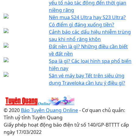
yếu tố nào tác động đến thời gian
niềng răng
Nên mua S24 Ultra hay S23 Ultra?
Có điểm gì đáng xuống tiền?
Cảnh báo các dấu hiệu nhiễm trùng
sau khi nhổ răng khôn
Đất nền là gì? Những điều cần biết
về đất nền
Spa là gì? Các loại hình spa phổ biến
hiện nay
Săn vé máy bay Tết trên siêu ứng
dụng Traveloka cần lưu ý điều gì?
© 2020
Báo Tuyên Quang Online
- Cơ quan chủ quản:
Tỉnh uỷ tỉnh Tuyên Quang
Giấy phép hoạt động báo điện tử số 140/GP-BTTTT cấp
ngày 17/03/2022