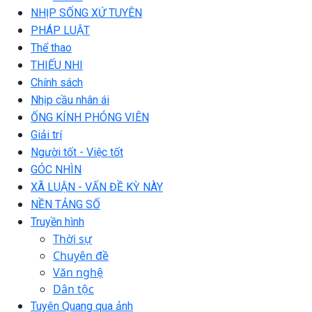
NHỊP SỐNG XỨ TUYÊN
PHÁP LUẬT
Thể thao
THIẾU NHI
Chính sách
Nhịp cầu nhân ái
ỐNG KÍNH PHÓNG VIÊN
Giải trí
Người tốt - Việc tốt
GÓC NHÌN
XÃ LUẬN - VẤN ĐỀ KỲ NÀY
NỀN TẢNG SỐ
Truyền hình
Thời sự
Chuyên đề
Văn nghệ
Dân tộc
Tuyên Quang qua ảnh