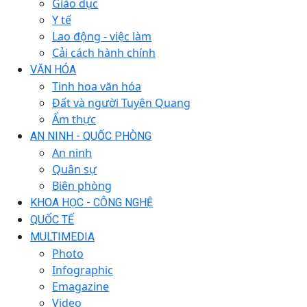
Giáo dục
Y tế
Lao động - việc làm
Cải cách hành chính
VĂN HÓA
Tinh hoa văn hóa
Đất và người Tuyên Quang
Ẩm thực
AN NINH - QUỐC PHÒNG
An ninh
Quân sự
Biên phòng
KHOA HỌC - CÔNG NGHỆ
QUỐC TẾ
MULTIMEDIA
Photo
Infographic
Emagazine
Video