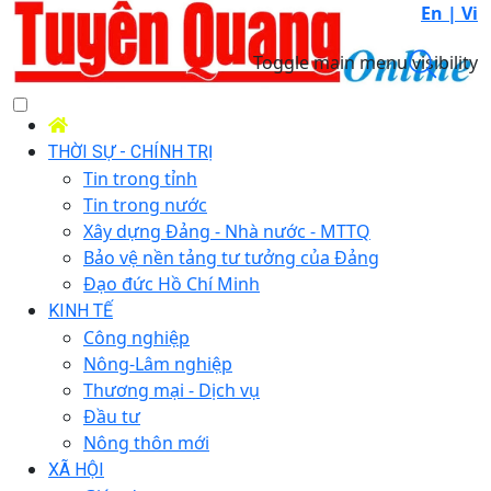
En |
Vi
Toggle main menu visibility
THỜI SỰ - CHÍNH TRỊ
Tin trong tỉnh
Tin trong nước
Xây dựng Đảng - Nhà nước - MTTQ
Bảo vệ nền tảng tư tưởng của Đảng
Đạo đức Hồ Chí Minh
KINH TẾ
Công nghiệp
Nông-Lâm nghiệp
Thương mại - Dịch vụ
Đầu tư
Nông thôn mới
XÃ HỘI