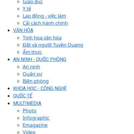
Giáo dục
Y tế
Lao động - việc làm
Cải cách hành chính
VĂN HÓA
Tinh hoa văn hóa
Đất và người Tuyên Quang
Ẩm thực
AN NINH - QUỐC PHÒNG
An ninh
Quân sự
Biên phòng
KHOA HỌC - CÔNG NGHỆ
QUỐC TẾ
MULTIMEDIA
Photo
Infographic
Emagazine
Video