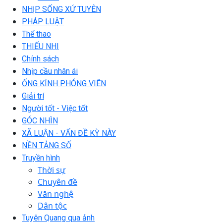
NHỊP SỐNG XỨ TUYÊN
PHÁP LUẬT
Thể thao
THIẾU NHI
Chính sách
Nhịp cầu nhân ái
ỐNG KÍNH PHÓNG VIÊN
Giải trí
Người tốt - Việc tốt
GÓC NHÌN
XÃ LUẬN - VẤN ĐỀ KỲ NÀY
NỀN TẢNG SỐ
Truyền hình
Thời sự
Chuyên đề
Văn nghệ
Dân tộc
Tuyên Quang qua ảnh