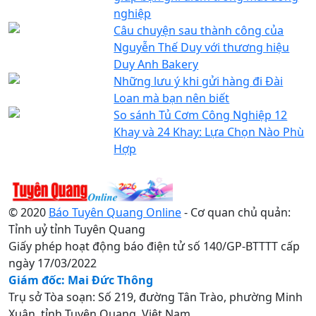
nghiệp
Câu chuyện sau thành công của
Nguyễn Thế Duy với thương hiệu
Duy Anh Bakery
Những lưu ý khi gửi hàng đi Đài
Loan mà bạn nên biết
So sánh Tủ Cơm Công Nghiệp 12
Khay và 24 Khay: Lựa Chọn Nào Phù
Hợp
© 2020
Báo Tuyên Quang Online
- Cơ quan chủ quản:
Tỉnh uỷ tỉnh Tuyên Quang
Giấy phép hoạt động báo điện tử số 140/GP-BTTTT cấp
ngày 17/03/2022
Giám đốc: Mai Đức Thông
Trụ sở Tòa soạn: Số 219, đường Tân Trào, phường Minh
Xuân, tỉnh Tuyên Quang, Việt Nam.