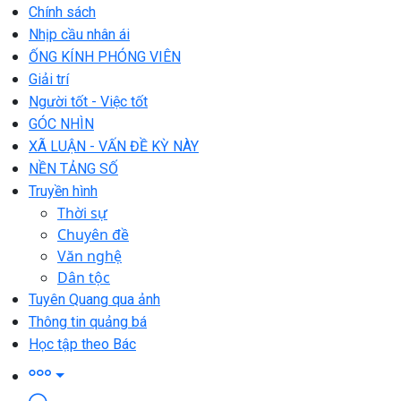
Chính sách
Nhịp cầu nhân ái
ỐNG KÍNH PHÓNG VIÊN
Giải trí
Người tốt - Việc tốt
GÓC NHÌN
XÃ LUẬN - VẤN ĐỀ KỲ NÀY
NỀN TẢNG SỐ
Truyền hình
Thời sự
Chuyên đề
Văn nghệ
Dân tộc
Tuyên Quang qua ảnh
Thông tin quảng bá
Học tập theo Bác