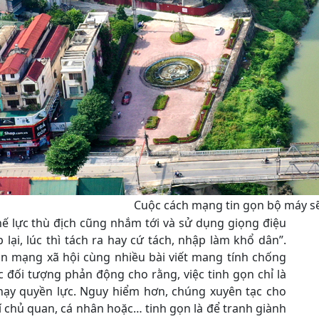
Cuộc cách mạng tin gọn bộ máy sẽ
ế lực thù địch cũng nhắm tới và sử dụng giọng điệu
lại, lúc thì tách ra hay cứ tách, nhập làm khổ dân”.
ản mạng xã hội cùng nhiều bài viết mang tính chống
 đối tượng phản động cho rằng, việc tinh gọn chỉ là
chạy quyền lực. Nguy hiểm hơn, chúng xuyên tạc cho
hí chủ quan, cá nhân hoặc… tinh gọn là để tranh giành