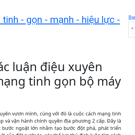
inh - gọn - mạnh - hiệu lực -
Bạ
ác luận điệu xuyên
 mạng tinh gọn bộ máy
yên vươn mình, cùng với đó là cuộc cách mạng tinh
ập và vận hành chính quyền địa phương 2 cấp. Đây là
 bước ngoặt lớn nhằm tạo bước đột phá, phát triển