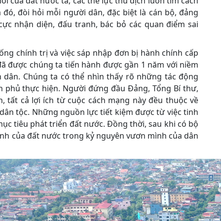
 của đất nước ta, các thế lực thù địch luôn tìm cách
đó, đòi hỏi mỗi người dân, đặc biệt là cán bộ, đảng
 cực nhận diện, đấu tranh, bác bỏ các quan điểm sai
ng chính trị và việc sáp nhập đơn bị hành chính cấp
 đã được chúng ta tiến hành được gần 1 năm với niềm
n dân. Chúng ta có thể nhìn thấy rõ những tác động
h phủ thực hiện. Người đứng đầu Đảng, Tổng Bí thư,
 tất cả lợi ích từ cuộc cách mạng này đều thuộc về
dân tộc. Những nguồn lực tiết kiệm được từ việc tinh
c tiêu phát triển đất nước. Đồng thời, sau khi có bộ
ình của đất nước trong kỷ nguyên vươn mình của dân