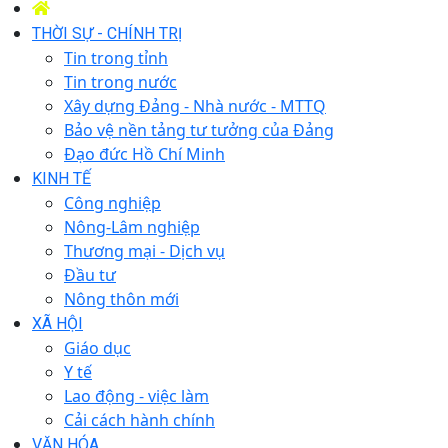
THỜI SỰ - CHÍNH TRỊ
Tin trong tỉnh
Tin trong nước
Xây dựng Đảng - Nhà nước - MTTQ
Bảo vệ nền tảng tư tưởng của Đảng
Đạo đức Hồ Chí Minh
KINH TẾ
Công nghiệp
Nông-Lâm nghiệp
Thương mại - Dịch vụ
Đầu tư
Nông thôn mới
XÃ HỘI
Giáo dục
Y tế
Lao động - việc làm
Cải cách hành chính
VĂN HÓA