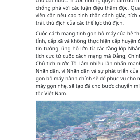
cho đất nước. Trước những quyết tâm đổi mới
chống phá với các luận điệu thâm độc. Qua 
viên cần nêu cao tinh thần cảnh giác, tích
trái, thù địch của các thế lực thù địch.
Cuộc cách mạng tinh gọn bộ máy của hệ thố
tỉnh, cấp xã và không thực hiện cấp huyện
tin tưởng, ủng hộ lớn từ các tầng lớp Nhâ
tích cực từ cuộc cách mạng mà Đảng, Chín
Chủ tịch nước Tô Lâm nhiều lần nhấn mạnh,
Nhân dân, vì Nhân dân và sự phát triển của 
gọn bộ máy hành chính sẽ để phục vụ cho mụ
máy gọn nhẹ, sẽ tạo đà cho bước chuyển m
tộc Việt Nam.