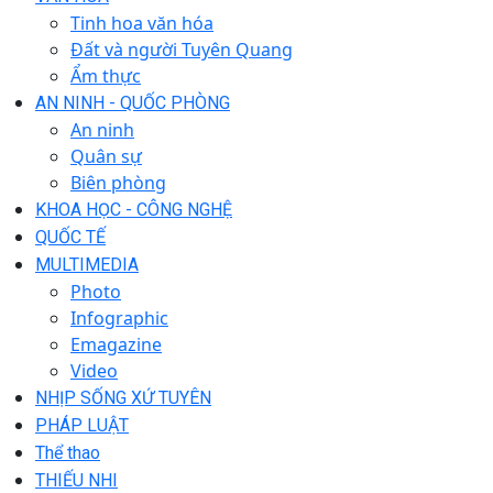
Tinh hoa văn hóa
Đất và người Tuyên Quang
Ẩm thực
AN NINH - QUỐC PHÒNG
An ninh
Quân sự
Biên phòng
KHOA HỌC - CÔNG NGHỆ
QUỐC TẾ
MULTIMEDIA
Photo
Infographic
Emagazine
Video
NHỊP SỐNG XỨ TUYÊN
PHÁP LUẬT
Thể thao
THIẾU NHI