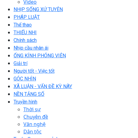
Video
NHỊP SỐNG XỨ TUYÊN
PHÁP LUẬT
Thể thao
THIẾU NHI
Chính sách
Nhịp cầu nhân ái
ỐNG KÍNH PHÓNG VIÊN
Giải trí
Người tốt - Việc tốt
GÓC NHÌN
XÃ LUẬN - VẤN ĐỀ KỲ NÀY
NỀN TẢNG SỐ
Truyền hình
Thời sự
Chuyên đề
Văn nghệ
Dân tộc