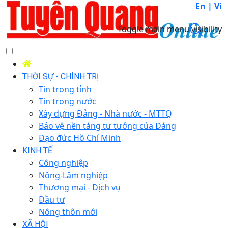
En |
Vi
Toggle main menu visibility
THỜI SỰ - CHÍNH TRỊ
Tin trong tỉnh
Tin trong nước
Xây dựng Đảng - Nhà nước - MTTQ
Bảo vệ nền tảng tư tưởng của Đảng
Đạo đức Hồ Chí Minh
KINH TẾ
Công nghiệp
Nông-Lâm nghiệp
Thương mại - Dịch vụ
Đầu tư
Nông thôn mới
XÃ HỘI