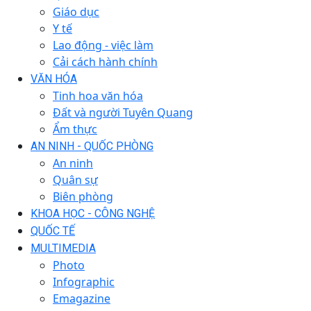
Giáo dục
Y tế
Lao động - việc làm
Cải cách hành chính
VĂN HÓA
Tinh hoa văn hóa
Đất và người Tuyên Quang
Ẩm thực
AN NINH - QUỐC PHÒNG
An ninh
Quân sự
Biên phòng
KHOA HỌC - CÔNG NGHỆ
QUỐC TẾ
MULTIMEDIA
Photo
Infographic
Emagazine