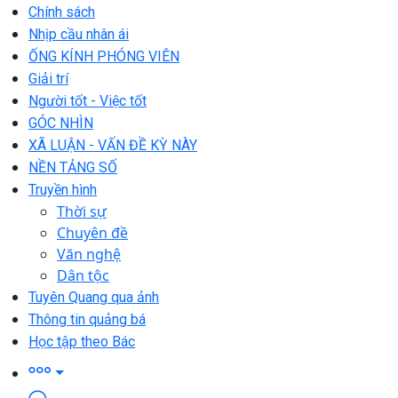
Chính sách
Nhịp cầu nhân ái
ỐNG KÍNH PHÓNG VIÊN
Giải trí
Người tốt - Việc tốt
GÓC NHÌN
XÃ LUẬN - VẤN ĐỀ KỲ NÀY
NỀN TẢNG SỐ
Truyền hình
Thời sự
Chuyên đề
Văn nghệ
Dân tộc
Tuyên Quang qua ảnh
Thông tin quảng bá
Học tập theo Bác