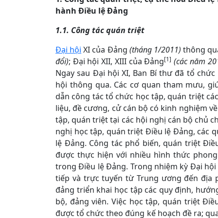
hành Điều lệ Đảng
1.1. Công tác quán triệt
Đại hội
XI của Đảng
(tháng 1/2011)
thông qua
[1]
đổi)
; Đại hội XII, XIII của Đảng
(các năm 20
Ngay sau Đại hội XI, Ban Bí thư đã tổ chức
hội thông qua. Các cơ quan tham mưu, gi
dẫn công tác tổ chức học tập, quán triệt cá
liệu, đề cương, cử cán bộ có kinh nghiệm v
tập, quán triệt tại các hội nghị cán bộ chủ 
nghị học tập, quán triệt Điều lệ Đảng, các
lệ Đảng. Công tác phổ biến, quán triệt Đi
được thực hiện với nhiều hình thức phon
trong Điều lệ Đảng. Trong nhiệm kỳ Đại hội X
tiếp và trực tuyến từ Trung ương đến địa 
đảng triển khai học tập các quy định, hướ
bộ, đảng viên. Việc học tập, quán triệt Đ
được tổ chức theo đúng kế hoạch đề ra; qua