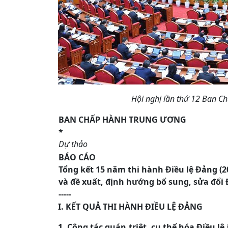
Hội nghị lần thứ 12 Ban C
BAN CHẤP HÀNH TRUNG ƯƠNG
*
Dự thảo
BÁO CÁO
Tổng kết 15 năm thi hành Điều lệ Đảng
(2
và đề xuất, định hướng bổ sung, sửa đổi 
-----
I. KẾT QUẢ THI HÀNH ĐIỀU LỆ ĐẢNG
1. Công tác quán triệt, cụ thể hóa Điều 