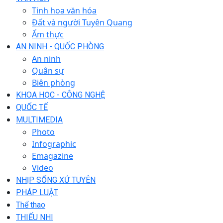
Tinh hoa văn hóa
Đất và người Tuyên Quang
Ẩm thực
AN NINH - QUỐC PHÒNG
An ninh
Quân sự
Biên phòng
KHOA HỌC - CÔNG NGHỆ
QUỐC TẾ
MULTIMEDIA
Photo
Infographic
Emagazine
Video
NHỊP SỐNG XỨ TUYÊN
PHÁP LUẬT
Thể thao
THIẾU NHI