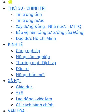
THỜI SỰ - CHÍNH TRỊ
Tin trong tỉnh
Tin trong nước
Xây dựng Đảng - Nhà nước - MTTQ
Bảo vệ nền tảng tư tưởng của Đảng
Đạo đức Hồ Chí Minh
KINH TẾ
Công nghiệp
Nông-Lâm nghiệp
Thương mại - Dịch vụ
Đầu tư
Nông thôn mới
XÃ HỘI
Giáo dục
Y tế
Lao động - việc làm
Cải cách hành chính
VĂN HÓA