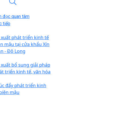
n đọc quan tâm
 tiếp
 xuất phát triển kinh tế
ên mậu tại cửa khẩu Xín
n - Đô Long
 xuất bổ sung giải pháp
át triển kinh tế, văn hóa
úc đẩy phát triển kinh
 biên mậu