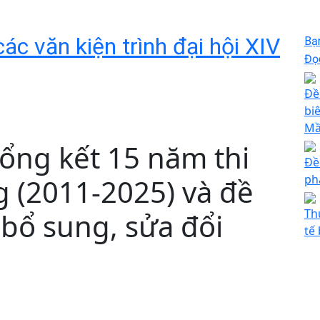
ác văn kiện trình đại hội XIV
Bạ
Đọc
Đề
bi
Mầ
ổng kết 15 năm thi
Đề
ph
g (2011-2025) và đề
Th
bổ sung, sửa đổi
tế