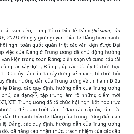
 các văn kiện, trong đó có Điều lệ Đảng
(bổ sung, sửa
16,
2021)
đồng ý giữ nguyên Điều lệ Đảng hiện hành.
 hội nghị toàn quốc quán triệt các văn kiện được Đại
úp việc của Đảng ở Trung ương đã chủ động hướng
c văn kiện trong toàn Đảng; biên soạn và cung cấp tài
ề công tác xây dựng Đảng giúp các cấp ủy tổ chức học
chốt. Cấp ủy các cấp đã xây dựng kế hoạch, tổ chức hội
 quy định, hướng dẫn của Trung ương về thi hành Điều
ều lệ Đảng, các quy định, hướng dẫn của Trung ương
[2]
g phú, đa dạng
, tập trung làm rõ những điểm mới
II, XIII, Trung ương đã tổ chức hội nghị kết hợp trực
phương để quán triệt và chỉ đạo các cấp ủy, tổ chức
ng dẫn thi hành Điều lệ Đảng của Trung ương đến cán
iều lệ Đảng, các quy định, hướng dẫn của Trung ương
 đó, đã nâng cao nhận thức, trách nhiệm của các cấp