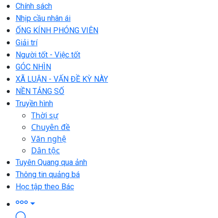
Chính sách
Nhịp cầu nhân ái
ỐNG KÍNH PHÓNG VIÊN
Giải trí
Người tốt - Việc tốt
GÓC NHÌN
XÃ LUẬN - VẤN ĐỀ KỲ NÀY
NỀN TẢNG SỐ
Truyền hình
Thời sự
Chuyên đề
Văn nghệ
Dân tộc
Tuyên Quang qua ảnh
Thông tin quảng bá
Học tập theo Bác