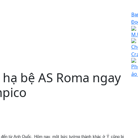
Bạ
Đọc
M.
Ch
Cr
Ph
 hạ bệ AS Roma ngay
áo
mpico
m đến từ Anh Quốc. Hôm nay, một bức tường thành khác ở Ý cũng bị