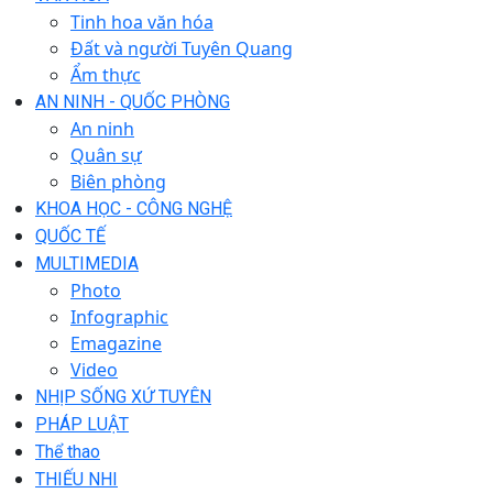
Tinh hoa văn hóa
Đất và người Tuyên Quang
Ẩm thực
AN NINH - QUỐC PHÒNG
An ninh
Quân sự
Biên phòng
KHOA HỌC - CÔNG NGHỆ
QUỐC TẾ
MULTIMEDIA
Photo
Infographic
Emagazine
Video
NHỊP SỐNG XỨ TUYÊN
PHÁP LUẬT
Thể thao
THIẾU NHI