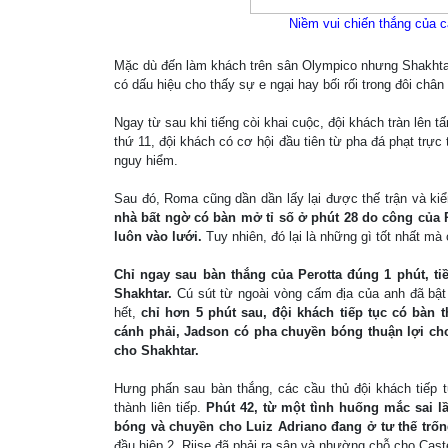
Niềm vui chiến thắng của c
Mặc dù đến làm khách trên sân Olympico nhưng Shakhtar 
có dấu hiệu cho thấy sự e ngại hay bối rối trong đôi chân
Ngay từ sau khi tiếng còi khai cuộc, đội khách tràn lên 
thứ 11, đội khách có cơ hội đầu tiên từ pha đá phạt trự
nguy hiểm.
Sau đó, Roma cũng dần dần lấy lại được thế trận và ki
nhà bất ngờ có bàn mở tỉ số ở phút 28 do công của 
luôn vào lưới.
Tuy nhiên, đó lại là những gì tốt nhất m
Chỉ ngay sau bàn thắng của Perotta đúng 1 phút, ti
Shakhtar.
Cú sút từ ngoài vòng cấm địa của anh đã bật
hết,
chỉ hơn 5 phút sau, đội khách tiếp tục có bàn
cánh phải, Jadson có pha chuyền bóng thuận lợi ch
cho Shakhtar.
Hưng phấn sau bàn thắng, các cầu thủ đội khách tiếp 
thành liên tiếp.
Phút 42, từ một tình huống mắc sai l
bóng và chuyền cho Luiz Adriano đang ở tư thế trốn
đầu hiệp 2, Riise đã phải ra sân và nhường chỗ cho Castel