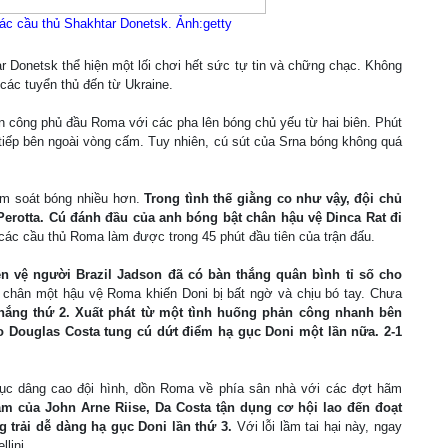
ác cầu thủ Shakhtar Donetsk. Ảnh:getty
Donetsk thể hiện một lối chơi hết sức tự tin và chững chạc. Không
 các tuyển thủ đến từ Ukraine.
tấn công phủ đầu Roma với các pha lên bóng chủ yếu từ hai biên. Phút
c tiếp bên ngoài vòng cấm. Tuy nhiên, cú sút của Srna bóng không quá
ểm soát bóng nhiều hơn.
Trong tình thế giằng co như vậy, đội chủ
Perotta. Cú đánh đầu của anh bóng bật chân hậu vệ Dinca Rat đi
à các cầu thủ Roma làm được trong 45 phút đầu tiên của trận đấu.
ền vệ người Brazil Jadson đã có bàn thắng quân bình tỉ số cho
 chân một hậu vệ Roma khiến Doni bị bất ngờ và chịu bó tay. Chưa
 thắng thứ 2. Xuất phát từ một tình huống phản công nhanh bên
o Douglas Costa tung cú dứt điểm hạ gục Doni một lần nữa. 2-1
tục dâng cao đội hình, dồn Roma về phía sân nhà với các đợt hãm
ầm của John Arne Riise, Da Costa tận dụng cơ hội lao đến đoạt
g trải dễ dàng hạ gục Doni lần thứ 3.
Với lỗi lầm tai hại này, ngay
lini.