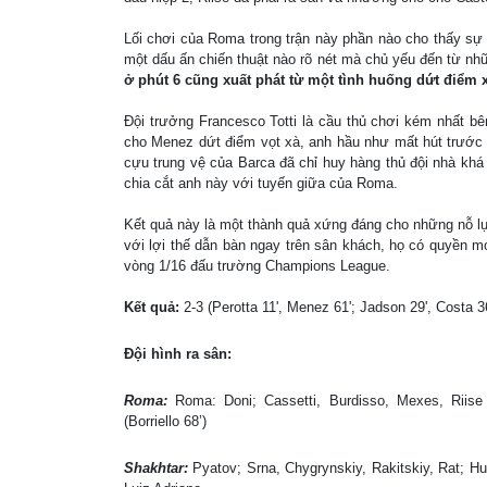
Lối chơi của Roma trong trận này phần nào cho thấy sự
một dấu ấn chiến thuật nào rõ nét mà chủ yếu đến từ nh
ở phút 6 cũng xuất phát từ một tình huống dứt điểm 
Đội trưởng Francesco Totti là cầu thủ chơi kém nhất bê
cho Menez dứt điểm vọt xà, anh hầu như mất hút trước h
cựu trung vệ của Barca đã chỉ huy hàng thủ đội nhà khá
chia cắt anh này với tuyến giữa của Roma.
Kết quả này là một thành quả xứng đáng cho những nỗ lự
với lợi thế dẫn bàn ngay trên sân khách, họ có quyền mơ
vòng 1/16 đấu trường Champions League.
Kết quả:
2-3 (Perotta 11', Menez 61'; Jadson 29', Costa 36'
Đội hình ra sân:
Roma:
Roma: Doni; Cassetti, Burdisso, Mexes, Riise (C
(Borriello 68’)
Shakhtar:
Pyatov; Srna, Chygrynskiy, Rakitskiy, Rat; Hu