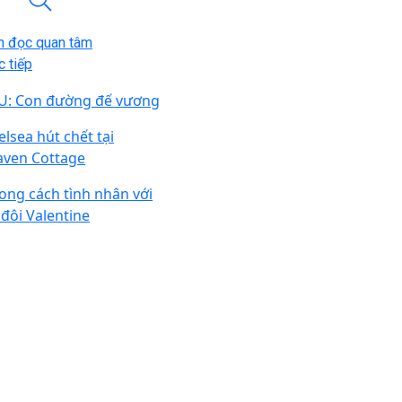
n đọc quan tâm
 tiếp
U: Con đường đế vương
elsea hút chết tại
aven Cottage
ong cách tình nhân với
 đôi Valentine