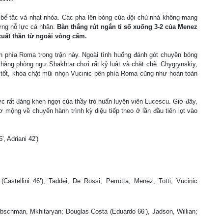
 bế tắc và nhạt nhòa. Các pha lên bóng của đội chủ nhà không mang
ững nỗ lực cá nhân.
Bàn thắng rút ngắn tỉ số xuống 3-2 của Menez
xuất thần từ ngoài vòng cấm.
n phía Roma trong trận này. Ngoài tình huống đánh gót chuyền bóng
àng phòng ngự Shakhtar chơi rất kỷ luật và chặt chẽ. Chygrynskiy,
 tốt, khóa chặt mũi nhọn Vucinic bên phía Roma cũng như hoàn toàn
c rất đáng khen ngợi của thầy trò huấn luyện viên Lucescu. Giờ đây,
 mộng về chuyến hành trình kỳ diệu tiếp theo ở lần đầu tiên lọt vào
, Adriani 42')
astellini 46’); Taddei, De Rossi, Perrotta; Menez, Totti; Vucinic
bschman, Mkhitaryan; Douglas Costa (Eduardo 66’), Jadson, Willian;