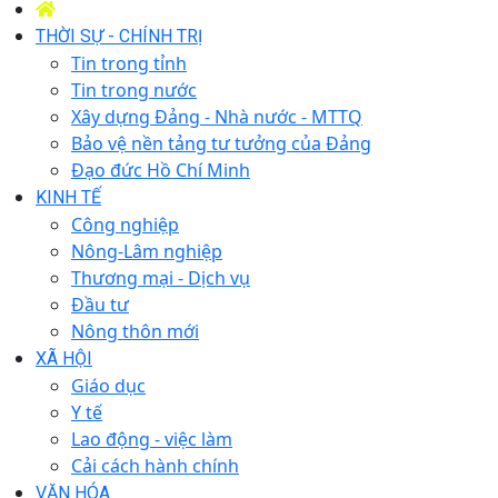
THỜI SỰ - CHÍNH TRỊ
Tin trong tỉnh
Tin trong nước
Xây dựng Đảng - Nhà nước - MTTQ
Bảo vệ nền tảng tư tưởng của Đảng
Đạo đức Hồ Chí Minh
KINH TẾ
Công nghiệp
Nông-Lâm nghiệp
Thương mại - Dịch vụ
Đầu tư
Nông thôn mới
XÃ HỘI
Giáo dục
Y tế
Lao động - việc làm
Cải cách hành chính
VĂN HÓA