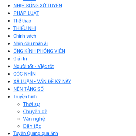
NHỊP SỐNG XỨ TUYÊN
PHÁP LUẬT
Thể thao
THIẾU NHI
Chính sách
Nhịp cầu nhân ái
ỐNG KÍNH PHÓNG VIÊN
Giải trí
Người tốt - Việc tốt
GÓC NHÌN
XÃ LUẬN - VẤN ĐỀ KỲ NÀY
NỀN TẢNG SỐ
Truyền hình
Thời sự
Chuyên đề
Văn nghệ
Dân tộc
Tuyên Quang qua ảnh