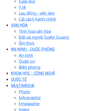
Giáo dục
Y tế
Lao động - việc làm
Cải cách hành chính
VĂN HÓA
Tinh hoa văn hóa
Đất và người Tuyên Quang
Ẩm thực
AN NINH - QUỐC PHÒNG
An ninh
Quân sự
Biên phòng
KHOA HỌC - CÔNG NGHỆ
QUỐC TẾ
MULTIMEDIA
Photo
Infographic
Emagazine
Video