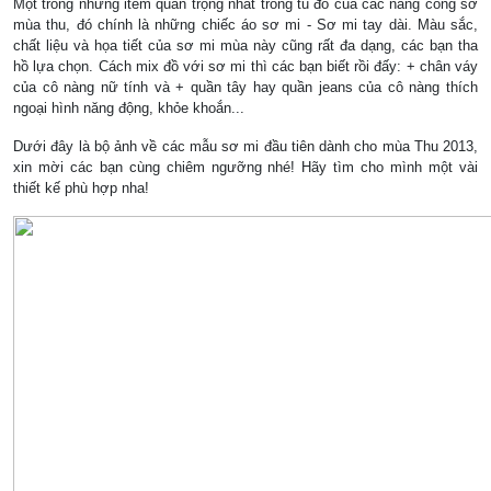
Một trong những item quan trọng nhất trong tủ đồ của các nàng công sở
mùa thu, đó chính là những chiếc áo sơ mi - Sơ mi tay dài. Màu sắc,
chất liệu và họa tiết của sơ mi mùa này cũng rất đa dạng, các bạn tha
hồ lựa chọn. Cách mix đồ với sơ mi thì các bạn biết rồi đấy: + chân váy
của cô nàng nữ tính và + quần tây hay quần jeans của cô nàng thích
ngoại hình năng động, khỏe khoắn...
Dưới đây là bộ ảnh về các mẫu sơ mi đầu tiên dành cho mùa Thu 2013,
xin mời các bạn cùng chiêm ngưỡng nhé! Hãy tìm cho mình một vài
thiết kế phù hợp nha!