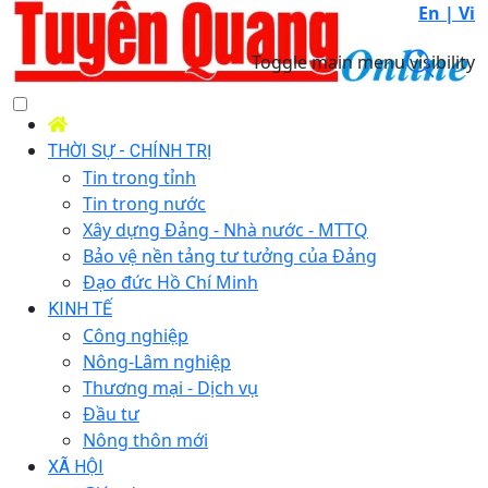
En |
Vi
Toggle main menu visibility
THỜI SỰ - CHÍNH TRỊ
Tin trong tỉnh
Tin trong nước
Xây dựng Đảng - Nhà nước - MTTQ
Bảo vệ nền tảng tư tưởng của Đảng
Đạo đức Hồ Chí Minh
KINH TẾ
Công nghiệp
Nông-Lâm nghiệp
Thương mại - Dịch vụ
Đầu tư
Nông thôn mới
XÃ HỘI