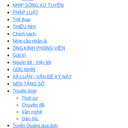
NHỊP SỐNG XỨ TUYÊN
PHÁP LUẬT
Thể thao
THIẾU NHI
Chính sách
Nhịp cầu nhân ái
ỐNG KÍNH PHÓNG VIÊN
Giải trí
Người tốt - Việc tốt
GÓC NHÌN
XÃ LUẬN - VẤN ĐỀ KỲ NÀY
NỀN TẢNG SỐ
Truyền hình
Thời sự
Chuyên đề
Văn nghệ
Dân tộc
Tuyên Quang qua ảnh