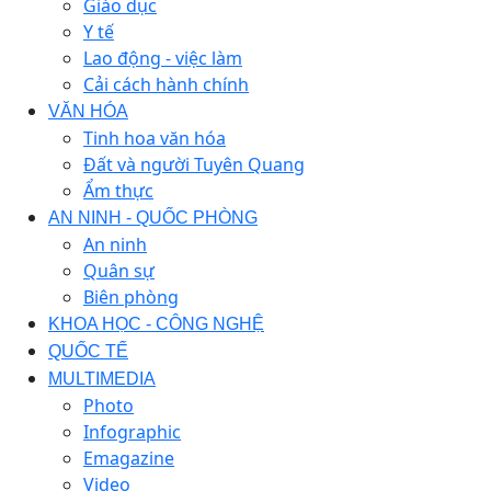
Giáo dục
Y tế
Lao động - việc làm
Cải cách hành chính
VĂN HÓA
Tinh hoa văn hóa
Đất và người Tuyên Quang
Ẩm thực
AN NINH - QUỐC PHÒNG
An ninh
Quân sự
Biên phòng
KHOA HỌC - CÔNG NGHỆ
QUỐC TẾ
MULTIMEDIA
Photo
Infographic
Emagazine
Video