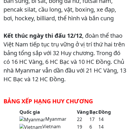
bắn sung, bi sắt, bóng đá nữ, futsal nam,
pencak silat, cầu long, vật, boxing, xe đạp,
bơi, hockey, billiard, thể hình và bắn cung
Kết thúc ngày thi đấu 12/12
, đoàn thể thao
Việt Nam tiếp tục trụ vững ở vị trí thứ hai trên
bảng tổng sắp với 32 Huy chương. Trong đó
có 16 HC Vàng, 6 HC Bạc và 10 HC Đồng. Chủ
nhà Myanmar vẫn dần đầu với 21 HC Vàng, 13
HC Bạc và 12 HC Đồng.
BẢNG XẾP HẠNG HUY CHƯƠNG
Quốc gia
Vàng
Bạc
Đồng
Myanmar
22
17
14
Vietnam
19
6
14