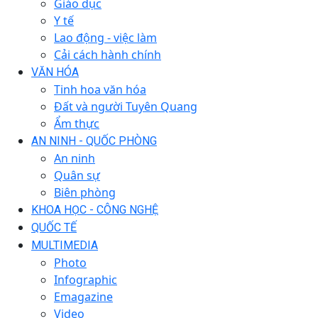
Giáo dục
Y tế
Lao động - việc làm
Cải cách hành chính
VĂN HÓA
Tinh hoa văn hóa
Đất và người Tuyên Quang
Ẩm thực
AN NINH - QUỐC PHÒNG
An ninh
Quân sự
Biên phòng
KHOA HỌC - CÔNG NGHỆ
QUỐC TẾ
MULTIMEDIA
Photo
Infographic
Emagazine
Video