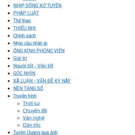
NHỊP SỐNG XỨ TUYÊN
PHÁP LUẬT
Thể thao
THIẾU NHI
Chính sách
Nhịp cầu nhân ái
ỐNG KÍNH PHÓNG VIÊN
Giải trí
Người tốt - Việc tốt
GÓC NHÌN
XÃ LUẬN - VẤN ĐỀ KỲ NÀY
NỀN TẢNG SỐ
Truyền hình
Thời sự
Chuyên đề
Văn nghệ
Dân tộc
Tuyên Quang qua ảnh