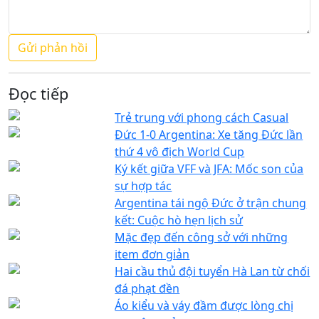
Đọc tiếp
Trẻ trung với phong cách Casual
Đức 1-0 Argentina: Xe tăng Đức lần
thứ 4 vô địch World Cup
Ký kết giữa VFF và JFA: Mốc son của
sự hợp tác
Argentina tái ngộ Đức ở trận chung
kết: Cuộc hò hẹn lịch sử
Mặc đẹp đến công sở với những
item đơn giản
Hai cầu thủ đội tuyển Hà Lan từ chối
đá phạt đền
Áo kiểu và váy đầm được lòng chị