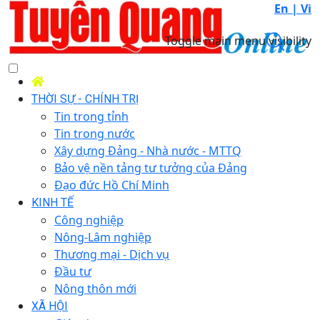
En |
Vi
Toggle main menu visibility
THỜI SỰ - CHÍNH TRỊ
Tin trong tỉnh
Tin trong nước
Xây dựng Đảng - Nhà nước - MTTQ
Bảo vệ nền tảng tư tưởng của Đảng
Đạo đức Hồ Chí Minh
KINH TẾ
Công nghiệp
Nông-Lâm nghiệp
Thương mại - Dịch vụ
Đầu tư
Nông thôn mới
XÃ HỘI