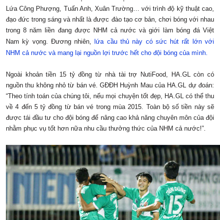
Lứa Công Phượng, Tuấn Anh, Xuân Trường… với trình độ kỹ thuật cao,
đạo đức trong sáng và nhất là được đào tạo cơ bản, chơi bóng với nhau
trong 8 năm liền đang được NHM cả nước và giới làm bóng đá Việt
Nam kỳ vọng. Đương nhiên,
lứa cầu thủ này có sức hút rất lớn với
NHM cả nước và mang lại nguồn lợi trước hết cho đội bóng của mình.
Ngoài khoản tiền 15 tỷ đồng từ nhà tài trợ NutiFood, HA.GL còn có
nguồn thu không nhỏ từ bán vé. GĐĐH Huỳnh Mau của HA.GL dự đoán:
“Theo tính toán của chúng tôi, nếu mọi chuyện tốt đẹp, HA.GL có thể thu
về 4 đến 5 tỷ đồng từ bán vé trong mùa 2015. Toàn bộ số tiền này sẽ
được tái đầu tư cho đội bóng để nâng cao khả năng chuyên môn của đội
nhằm phục vụ tốt hơn nữa nhu cầu thưởng thức của NHM cả nước!”.