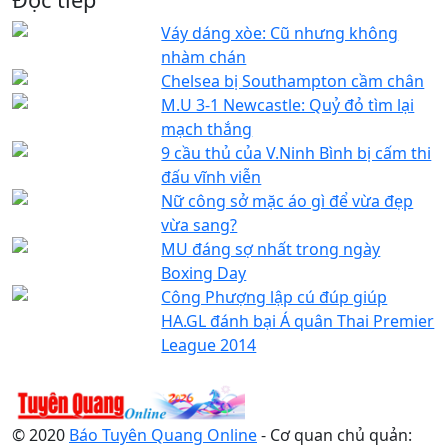
Váy dáng xòe: Cũ nhưng không
nhàm chán
Chelsea bị Southampton cầm chân
M.U 3-1 Newcastle: Quỷ đỏ tìm lại
mạch thắng
9 cầu thủ của V.Ninh Bình bị cấm thi
đấu vĩnh viễn
Nữ công sở mặc áo gì để vừa đẹp
vừa sang?
MU đáng sợ nhất trong ngày
Boxing Day
Công Phượng lập cú đúp giúp
HA.GL đánh bại Á quân Thai Premier
League 2014
© 2020
Báo Tuyên Quang Online
- Cơ quan chủ quản: