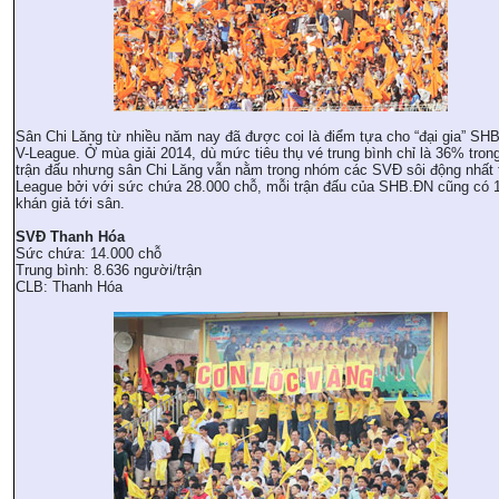
Sân Chi Lăng từ nhiều năm nay đã được coi là điểm tựa cho “đại gia” SHB
V-League. Ở mùa giải 2014, dù mức tiêu thụ vé trung bình chỉ là 36% tron
trận đấu nhưng sân Chi Lăng vẫn nằm trong nhóm các SVĐ sôi động nhất t
League bởi với sức chứa 28.000 chỗ, mỗi trận đấu của SHB.ĐN cũng có 
khán giả tới sân.
SVĐ Thanh Hóa
Sức chứa: 14.000 chỗ
Trung bình: 8.636 người/trận
CLB: Thanh Hóa