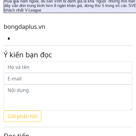
mùa giải năm ngoái, dù sân Vinh bị đánh giá là khá “nguội” nhưng mỗi trận 
đây vẫn đón trung bình hơn 8 ngàn khán giả, đứng thứ 5 trong số các SV
khách nhất V-League
bongdaplus.vn
Ý kiến bạn đọc
Đọc tiếp