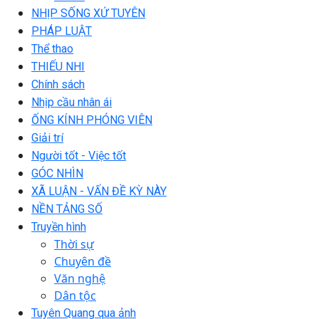
NHỊP SỐNG XỨ TUYÊN
PHÁP LUẬT
Thể thao
THIẾU NHI
Chính sách
Nhịp cầu nhân ái
ỐNG KÍNH PHÓNG VIÊN
Giải trí
Người tốt - Việc tốt
GÓC NHÌN
XÃ LUẬN - VẤN ĐỀ KỲ NÀY
NỀN TẢNG SỐ
Truyền hình
Thời sự
Chuyên đề
Văn nghệ
Dân tộc
Tuyên Quang qua ảnh