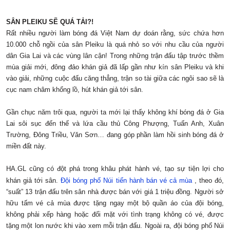
SÂN PLEIKU SẼ QUÁ TẢI?!
Rất nhiều người làm bóng đá Việt Nam dự doán rằng, sức chứa hơn
10.000 chỗ ngồi của sân Pleiku là quá nhỏ so với nhu cầu của người
dân Gia Lai và các vùng lân cận! Trong những trận đấu tập trước thềm
mùa giải mới, đông đảo khán giả đã lấp gần như kín sân Pleiku và khi
vào giải, những cuộc đấu căng thẳng, trận so tài giữa các ngôi sao sẽ là
cục nam châm khổng lồ, hút khán giả tới sân.
Gần chục năm trôi qua, người ta mới lại thấy không khí bóng đá ở Gia
Lai sôi sục đến thế và lứa cầu thủ Công Phượng, Tuấn Anh, Xuân
Trường, Đông Triều, Văn Sơn… đang góp phần làm hồi sinh bóng đá ở
miền đất này.
HA.GL cũng có đột phá trong khâu phát hành vé, tạo sự tiện lợi cho
khán giả tới sân.
Đội bóng phố Núi tiến hành bán vé cả mùa
, theo đó,
“suất” 13 trận đấu trên sân nhà được bán với giá 1 triệu đồng. Người sở
hữu tấm vé cả mùa được tặng ngay một bộ quần áo của đội bóng,
không phải xếp hàng hoặc đối mặt với tình trạng không có vé, được
tặng một lon nước khi vào xem mỗi trận đấu. Ngoài ra, đội bóng phố Núi