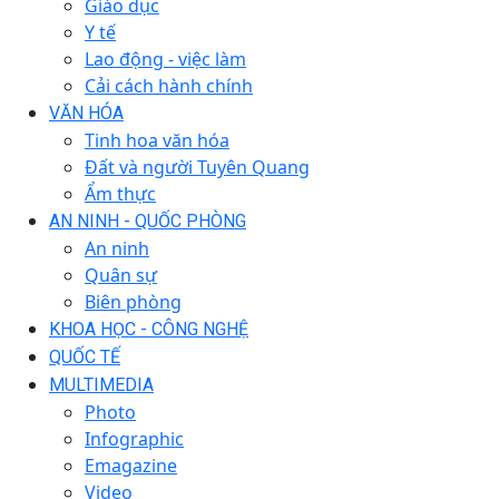
Giáo dục
Y tế
Lao động - việc làm
Cải cách hành chính
VĂN HÓA
Tinh hoa văn hóa
Đất và người Tuyên Quang
Ẩm thực
AN NINH - QUỐC PHÒNG
An ninh
Quân sự
Biên phòng
KHOA HỌC - CÔNG NGHỆ
QUỐC TẾ
MULTIMEDIA
Photo
Infographic
Emagazine
Video