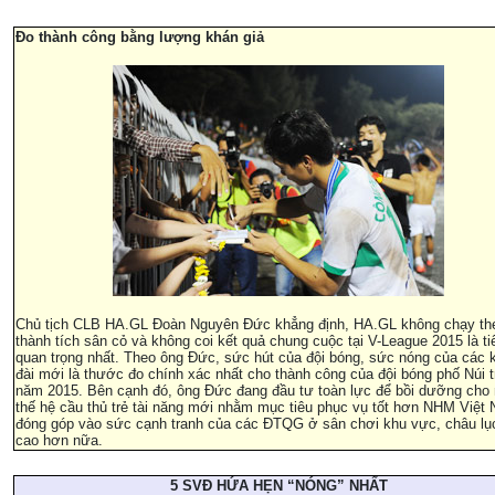
Đo thành công bằng lượng khán giả
Chủ tịch CLB HA.GL Đoàn Nguyên Đức khẳng định, HA.GL không chạy th
thành tích sân cỏ và không coi kết quả chung cuộc tại V-League 2015 là ti
quan trọng nhất. Theo ông Đức, sức hút của đội bóng, sức nóng của các 
đài mới là thước đo chính xác nhất cho thành công của đội bóng phố Núi t
năm 2015. Bên cạnh đó, ông Đức đang đầu tư toàn lực để bồi dưỡng cho
thế hệ cầu thủ trẻ tài năng mới nhằm mục tiêu phục vụ tốt hơn NHM Việt
đóng góp vào sức cạnh tranh của các ĐTQG ở sân chơi khu vực, châu lụ
cao hơn nữa.
5 SVĐ HỨA HẸN “NÓNG” NHẤT