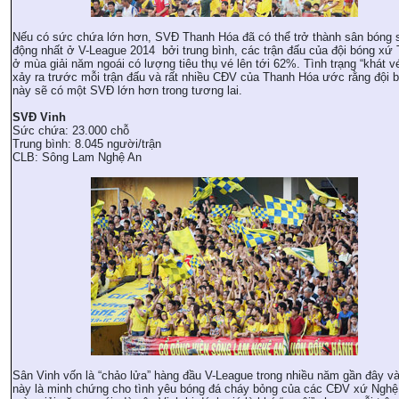
Nếu có sức chứa lớn hơn, SVĐ Thanh Hóa đã có thể trở thành sân bóng 
động nhất ở V-League 2014 bởi trung bình, các trận đấu của đội bóng xứ
ở mùa giải năm ngoái có lượng tiêu thụ vé lên tới 62%. Tình trạng “khát vé
xảy ra trước mỗi trận đấu và rất nhiều CĐV của Thanh Hóa ước rằng đội 
này sẽ có một SVĐ lớn hơn trong tương lai.
SVĐ Vinh
Sức chứa: 23.000 chỗ
Trung bình: 8.045 người/trận
CLB: Sông Lam Nghệ An
Sân Vinh vốn là “chảo lửa” hàng đầu V-League trong nhiều năm gần đây và
này là minh chứng cho tình yêu bóng đá cháy bỏng của các CĐV xứ Nghệ