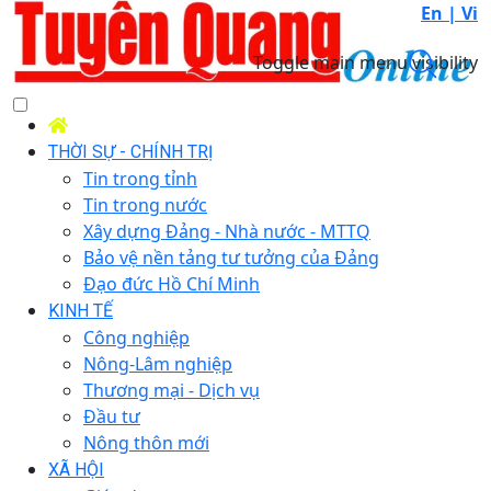
En |
Vi
Toggle main menu visibility
THỜI SỰ - CHÍNH TRỊ
Tin trong tỉnh
Tin trong nước
Xây dựng Đảng - Nhà nước - MTTQ
Bảo vệ nền tảng tư tưởng của Đảng
Đạo đức Hồ Chí Minh
KINH TẾ
Công nghiệp
Nông-Lâm nghiệp
Thương mại - Dịch vụ
Đầu tư
Nông thôn mới
XÃ HỘI