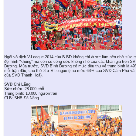
Ngôi vô địch V-League 2014 của B.BD không chỉ được làm nên nhờ sức 
đội hình “khủng” mà còn có công sức không nhỏ của các khán giả trên S
Dương. Mùa trước, SVĐ Bình Dương có mức tiêu thụ vé trung bình là 49
mỗi trận đấu, cao thứ 3 ở V-League (sau mức 68% của SVĐ Cẩm Phả và
của SVĐ Thanh Hoá).
SVĐ Chi Lăng
Sức chứa: 28.000 chỗ
Trung bình: 10.000 người/trận
CLB: SHB Đà Nẵng