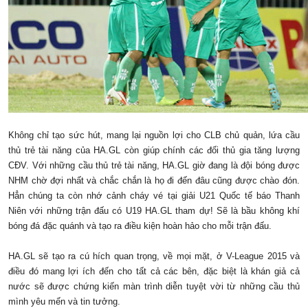
Không chỉ tạo sức hút, mang lại nguồn lợi cho CLB chủ quản, lứa cầu
thủ trẻ tài năng của HA.GL còn giúp chính các đối thủ gia tăng lượng
CĐV. Với những cầu thủ trẻ tài năng, HA.GL giờ đang là đội bóng được
NHM chờ đợi nhất và chắc chắn là họ đi đến đâu cũng được chào đón.
Hẳn chúng ta còn nhớ cảnh cháy vé tại giải U21 Quốc tế báo Thanh
Niên với những trận đấu có U19 HA.GL tham dự! Sẽ là bầu không khí
bóng đá đặc quánh và tạo ra điều kiện hoàn hảo cho mỗi trận đấu.
HA.GL sẽ tạo ra cú hích quan trọng, về mọi mặt, ở V-League 2015 và
điều đó mang lợi ích đến cho tất cả các bên, đặc biệt là khán giả cả
nước sẽ được chứng kiến màn trình diễn tuyệt vời từ những cầu thủ
mình yêu mến và tin tưởng.