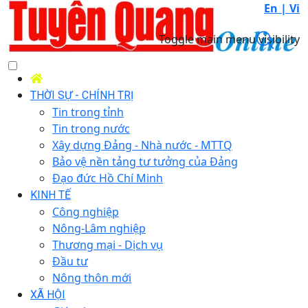
En |
Vi
Toggle main menu visibility
THỜI SỰ - CHÍNH TRỊ
Tin trong tỉnh
Tin trong nước
Xây dựng Đảng - Nhà nước - MTTQ
Bảo vệ nền tảng tư tưởng của Đảng
Đạo đức Hồ Chí Minh
KINH TẾ
Công nghiệp
Nông-Lâm nghiệp
Thương mại - Dịch vụ
Đầu tư
Nông thôn mới
XÃ HỘI