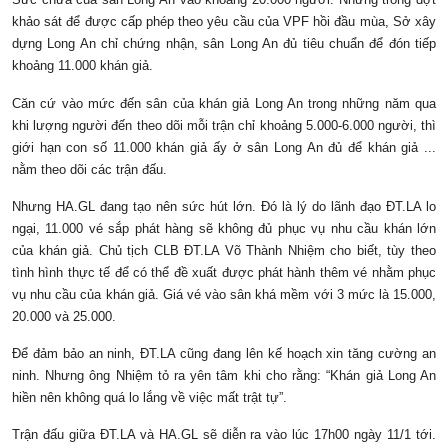
khảo sát để được cấp phép theo yêu cầu của VPF hồi đầu mùa, Sở xây
dựng Long An chỉ chứng nhận, sân Long An đủ tiêu chuẩn để đón tiếp
khoảng 11.000 khán giả.
Căn cứ vào mức đến sân của khán giả Long An trong những năm qua
khi lượng người đến theo dõi mỗi trận chỉ khoảng 5.000-6.000 người, thì
giới hạn con số 11.000 khán giả ấy ở sân Long An đủ để khán giả ...
nằm theo dõi các trận đấu.
Nhưng HA.GL đang tạo nên sức hút lớn. Đó là lý do lãnh đạo ĐT.LA lo
ngại, 11.000 vé sắp phát hàng sẽ không đủ phục vụ nhu cầu khán lớn
của khán giả. Chủ tịch CLB ĐT.LA Võ Thành Nhiệm cho biết, tùy theo
tình hình thực tế để có thể đề xuất được phát hành thêm vé nhằm phục
vụ nhu cầu của khán giả. Giá vé vào sân khá mềm với 3 mức là 15.000,
20.000 và 25.000.
Để đảm bảo an ninh, ĐT.LA cũng đang lên kế hoạch xin tăng cường an
ninh. Nhưng ông Nhiệm tỏ ra yên tâm khi cho rằng: “Khán giả Long An
hiền nên không quá lo lắng về việc mất trật tự”.
Trận đấu giữa ĐT.LA và HA.GL sẽ diễn ra vào lúc 17h00 ngày 11/1 tới.