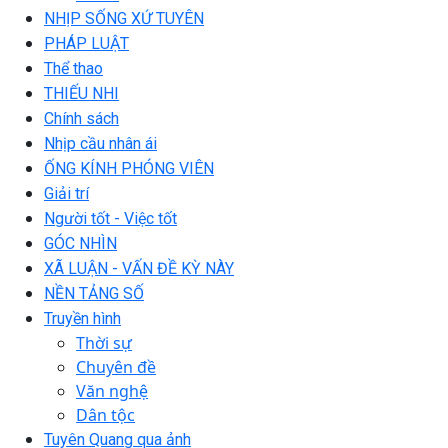
NHỊP SỐNG XỨ TUYÊN
PHÁP LUẬT
Thể thao
THIẾU NHI
Chính sách
Nhịp cầu nhân ái
ỐNG KÍNH PHÓNG VIÊN
Giải trí
Người tốt - Việc tốt
GÓC NHÌN
XÃ LUẬN - VẤN ĐỀ KỲ NÀY
NỀN TẢNG SỐ
Truyền hình
Thời sự
Chuyên đề
Văn nghệ
Dân tộc
Tuyên Quang qua ảnh