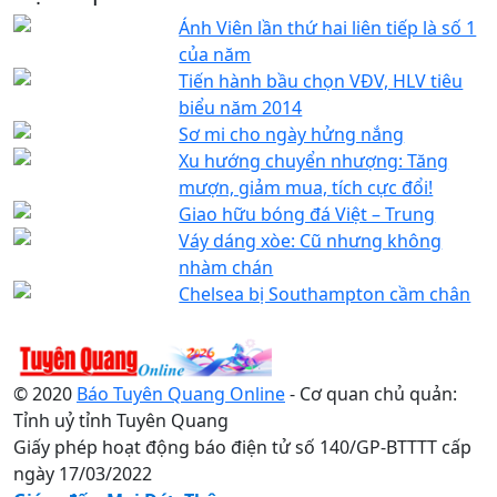
Ánh Viên lần thứ hai liên tiếp là số 1
của năm
Tiến hành bầu chọn VĐV, HLV tiêu
biểu năm 2014
Sơ mi cho ngày hửng nắng
Xu hướng chuyển nhượng: Tăng
mượn, giảm mua, tích cực đổi!
Giao hữu bóng đá Việt – Trung
Váy dáng xòe: Cũ nhưng không
nhàm chán
Chelsea bị Southampton cầm chân
© 2020
Báo Tuyên Quang Online
- Cơ quan chủ quản:
Tỉnh uỷ tỉnh Tuyên Quang
Giấy phép hoạt động báo điện tử số 140/GP-BTTTT cấp
ngày 17/03/2022