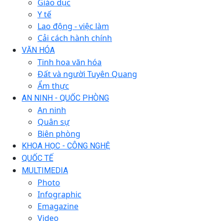
Giáo dục
Y tế
Lao động - việc làm
Cải cách hành chính
VĂN HÓA
Tinh hoa văn hóa
Đất và người Tuyên Quang
Ẩm thực
AN NINH - QUỐC PHÒNG
An ninh
Quân sự
Biên phòng
KHOA HỌC - CÔNG NGHỆ
QUỐC TẾ
MULTIMEDIA
Photo
Infographic
Emagazine
Video