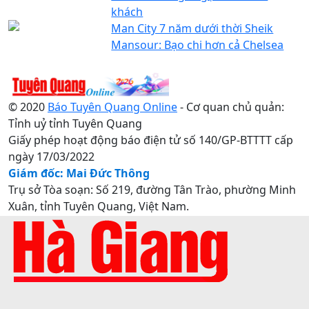
khách
Man City 7 năm dưới thời Sheik
Mansour: Bạo chi hơn cả Chelsea
© 2020
Báo Tuyên Quang Online
- Cơ quan chủ quản:
Tỉnh uỷ tỉnh Tuyên Quang
Giấy phép hoạt động báo điện tử số 140/GP-BTTTT cấp
ngày 17/03/2022
Giám đốc: Mai Đức Thông
Trụ sở Tòa soạn: Số 219, đường Tân Trào, phường Minh
Xuân, tỉnh Tuyên Quang, Việt Nam.
Điện thoại: 0207.3822820 - 0207.3817155 / Fax:
0207.3822821 - Email:
baotuyenquang.com.vn@gmail.com