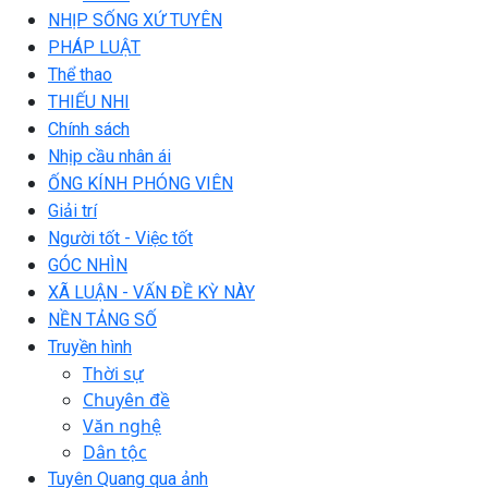
NHỊP SỐNG XỨ TUYÊN
PHÁP LUẬT
Thể thao
THIẾU NHI
Chính sách
Nhịp cầu nhân ái
ỐNG KÍNH PHÓNG VIÊN
Giải trí
Người tốt - Việc tốt
GÓC NHÌN
XÃ LUẬN - VẤN ĐỀ KỲ NÀY
NỀN TẢNG SỐ
Truyền hình
Thời sự
Chuyên đề
Văn nghệ
Dân tộc
Tuyên Quang qua ảnh