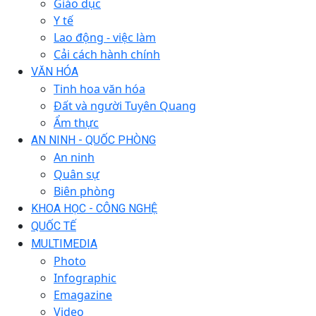
Giáo dục
Y tế
Lao động - việc làm
Cải cách hành chính
VĂN HÓA
Tinh hoa văn hóa
Đất và người Tuyên Quang
Ẩm thực
AN NINH - QUỐC PHÒNG
An ninh
Quân sự
Biên phòng
KHOA HỌC - CÔNG NGHỆ
QUỐC TẾ
MULTIMEDIA
Photo
Infographic
Emagazine
Video