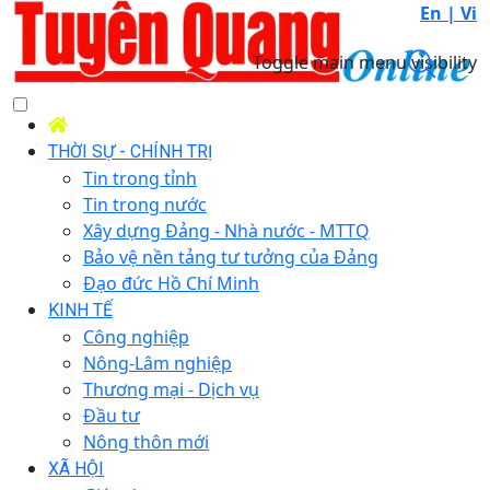
En |
Vi
Toggle main menu visibility
THỜI SỰ - CHÍNH TRỊ
Tin trong tỉnh
Tin trong nước
Xây dựng Đảng - Nhà nước - MTTQ
Bảo vệ nền tảng tư tưởng của Đảng
Đạo đức Hồ Chí Minh
KINH TẾ
Công nghiệp
Nông-Lâm nghiệp
Thương mại - Dịch vụ
Đầu tư
Nông thôn mới
XÃ HỘI