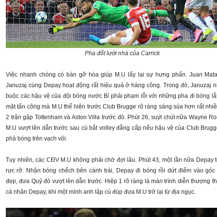
Pha đốt lưới nhà của Carrick
Việc nhanh chóng có bàn gỡ hòa giúp M.U lấy lại sự hưng phấn. Juan Mat
Januzaj cùng Depay hoạt động rất hiệu quả ở hàng công. Trong đó, Januzaj n
buộc các hậu vệ của đội bóng nước Bỉ phải phạm lỗi với những pha đi bóng lắt
mặt tấn công mà M.U thể hiện trước Club Brugge rõ ràng sáng sủa hơn rất nhiề
2 trận gặp Tottenham và Aston Villa trước đó. Phút 26, suýt chút nữa Wayne R
M.U vượt lên dẫn trước sau cú bắt volley đẳng cấp nếu hậu vệ của Club Brug
phá bóng trên vạch vôi.
Tuy nhiên, các CĐV M.U không phải chờ đợi lâu. Phút 43, một lần nữa Depay 
rực rỡ. Nhận bóng chếch bên cánh trái, Depay đi bóng rồi dứt điểm vào góc 
đẹp, đưa Quỷ đỏ vượt lên dẫn trước. Hiệp 1 rõ ràng là màn trình diễn thượng t
cá nhân Depay, khi một mình anh lập cú đúp đưa M.U trở lại từ địa ngục.