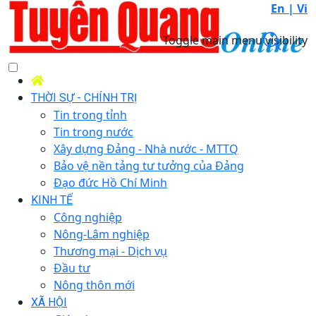
En |
Vi
Toggle main menu visibility
THỜI SỰ - CHÍNH TRỊ
Tin trong tỉnh
Tin trong nước
Xây dựng Đảng - Nhà nước - MTTQ
Bảo vệ nền tảng tư tưởng của Đảng
Đạo đức Hồ Chí Minh
KINH TẾ
Công nghiệp
Nông-Lâm nghiệp
Thương mại - Dịch vụ
Đầu tư
Nông thôn mới
XÃ HỘI