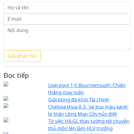
Đọc tiếp
Liverpool 1-0 Bournemouth: Chiến
thắng may mắn
Giải bóng đá khối Tài chính
Chelsea thua 0-3, 'xe bus màu xanh'
bị thần công Man City hủy diệt
Từ việc HA.GL thay tướng tới chuyện
thủ môn lên làm HLV trưởng