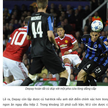
Depay hoàn tất cú đúp với một pha cứa lòng đẳng cấp
Lẽ ra, Depay còn lập được cú hat-trick nếu anh dứt điểm chính xác hơn tron
ngon ăn ngay đầu hiệp 2. Trong khoảng 10 phút cuối trận, M.U còn được 