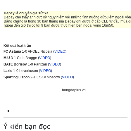
Depay là chuyên gia sút xa
Depay cho thấy anh cực kỳ nguy hiểm với những tình huống dứt điểm ngoài vò
Bằng chứng là trong 30 bàn thắng mà Depay ghi được ở cấp CLB từ đầu mùa g
ngoái đến giờ thì có tới 9 bàn được thực hiện bên ngoài vòng 16m50.
Kết quả loạt trận
FC Astana
1-0 APOEL Nicosia (
VIDEO
)
M.U
3-1 Club Brugge (
VIDEO
)
BATE Borisov
1-0 Partizan (
VIDEO
)
Lazio
1-0 Leverkusen (
VIDEO
)
Sporting Lisbon
2-1 CSKA Moscow (
VIDEO
)
bongdaplus.vn
Ý kiến bạn đọc