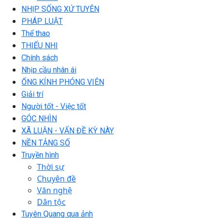
NHỊP SỐNG XỨ TUYÊN
PHÁP LUẬT
Thể thao
THIẾU NHI
Chính sách
Nhịp cầu nhân ái
ỐNG KÍNH PHÓNG VIÊN
Giải trí
Người tốt - Việc tốt
GÓC NHÌN
XÃ LUẬN - VẤN ĐỀ KỲ NÀY
NỀN TẢNG SỐ
Truyền hình
Thời sự
Chuyên đề
Văn nghệ
Dân tộc
Tuyên Quang qua ảnh