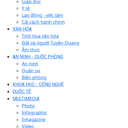
Giáo dục
Y tế
Lao động - việc làm
Cải cách hành chính
VĂN HÓA
Tinh hoa văn hóa
Đất và người Tuyên Quang
Ẩm thực
AN NINH - QUỐC PHÒNG
An ninh
Quân sự
Biên phòng
KHOA HỌC - CÔNG NGHỆ
QUỐC TẾ
MULTIMEDIA
Photo
Infographic
Emagazine
Video