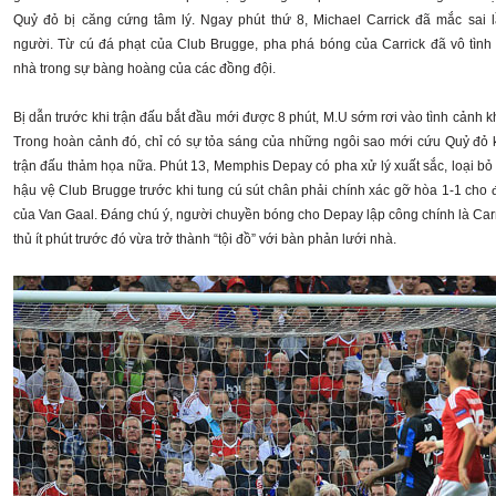
Quỷ đỏ bị căng cứng tâm lý. Ngay phút thứ 8, Michael Carrick đã mắc sai 
người. Từ cú đá phạt của Club Brugge, pha phá bóng của Carrick đã vô tình 
nhà trong sự bàng hoàng của các đồng đội.
Bị dẫn trước khi trận đấu bắt đầu mới được 8 phút, M.U sớm rơi vào tình cảnh k
Trong hoàn cảnh đó, chỉ có sự tỏa sáng của những ngôi sao mới cứu Quỷ đỏ 
trận đấu thảm họa nữa. Phút 13, Memphis Depay có pha xử lý xuất sắc, loại bỏ 
hậu vệ Club Brugge trước khi tung cú sút chân phải chính xác gỡ hòa 1-1 cho 
của Van Gaal. Đáng chú ý, người chuyền bóng cho Depay lập công chính là Carr
thủ ít phút trước đó vừa trở thành “tội đồ” với bàn phản lưới nhà.