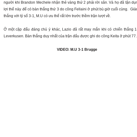
người khi Brandon Mechele nhận thẻ vàng thứ 2 phải rời sân. Và họ đã tận dụng
lợi thế này để có bàn thắng thứ 3 do công Fellaini ở phút bù giờ cuối cùng. Già
thắng với tỷ số 3-1, M.U có ưu thế rất lớn trước thềm trận lượt về.
Ở một cặp đấu đáng chú ý khác, Lazio đã rất may mắn khi có chiến thắng 1
Leverkusen. Bàn thắng duy nhất của trận đấu được ghi do công Keita ở phút 77
VIDEO: M.U 3-1 Brugge