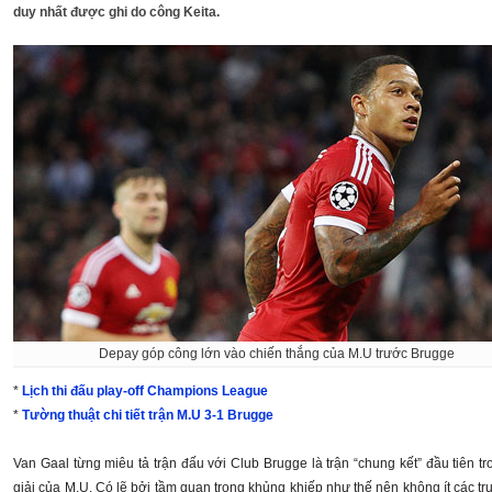
duy nhất được ghi do công Keita.
Depay góp công lớn vào chiến thắng của M.U trước Brugge
*
Lịch thi đấu play-off Champions League
*
Tường thuật chi tiết trận M.U 3-1 Brugge
Van Gaal từng miêu tả trận đấu với Club Brugge là trận “chung kết” đầu tiên t
giải của M.U. Có lẽ bởi tầm quan trọng khủng khiếp như thế nên không ít các trụ