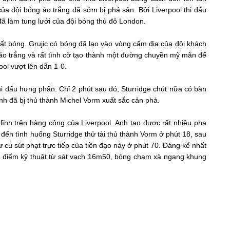
ủa đội bóng áo trắng đã sớm bị phá sản. Bởi Liverpool thi đấu
 đã làm tung lưới của đội bóng thủ đô London.
ất bóng. Grujic có bóng đã lao vào vòng cấm địa của đội khách
 áo trắng và rất tình cờ tạo thành một đường chuyền mỹ mãn để
pool vượt lên dẫn 1-0.
hi đấu hưng phấn. Chỉ 2 phút sau đó, Sturridge chút nữa có bàn
 anh đã bị thủ thành Michel Vorm xuất sắc cản phá.
ủ lĩnh trên hàng công của Liverpool. Anh tạo được rất nhiều pha
đến tình huống Sturridge thử tài thủ thành Vorm ở phút 18, sau
 cú sút phạt trực tiếp của tiền đạo này ở phút 70. Đáng kể nhất
dứt điểm kỹ thuật từ sát vạch 16m50, bóng chạm xà ngang khung