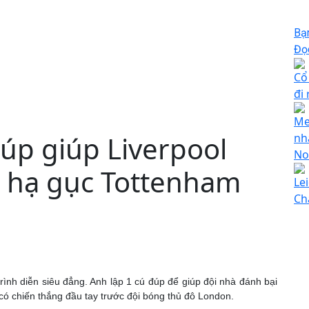
Bạ
Đọc
Cổ
đi 
Mes
đúp giúp Liverpool
nh
No
u hạ gục Tottenham
Le
Ch
trình diễn siêu đẳng. Anh lập 1 cú đúp để giúp đội nhà đánh bại
ó chiến thắng đầu tay trước đội bóng thủ đô London.