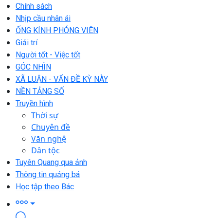
Chính sách
Nhịp cầu nhân ái
ỐNG KÍNH PHÓNG VIÊN
Giải trí
Người tốt - Việc tốt
GÓC NHÌN
XÃ LUẬN - VẤN ĐỀ KỲ NÀY
NỀN TẢNG SỐ
Truyền hình
Thời sự
Chuyên đề
Văn nghệ
Dân tộc
Tuyên Quang qua ảnh
Thông tin quảng bá
Học tập theo Bác