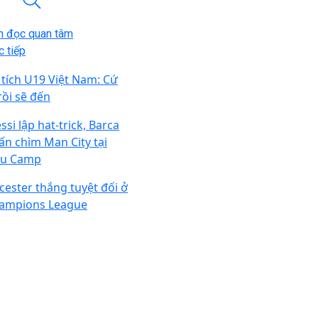
n đọc quan tâm
 tiếp
 tích U19 Việt Nam: Cứ
rồi sẽ đến
si lập hat-trick, Barca
ấn chìm Man City tại
u Camp
icester thắng tuyệt đối ở
ampions League