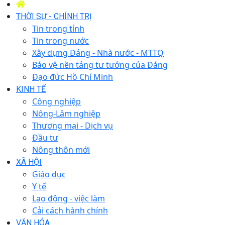
THỜI SỰ - CHÍNH TRỊ
Tin trong tỉnh
Tin trong nước
Xây dựng Đảng - Nhà nước - MTTQ
Bảo vệ nền tảng tư tưởng của Đảng
Đạo đức Hồ Chí Minh
KINH TẾ
Công nghiệp
Nông-Lâm nghiệp
Thương mại - Dịch vụ
Đầu tư
Nông thôn mới
XÃ HỘI
Giáo dục
Y tế
Lao động - việc làm
Cải cách hành chính
VĂN HÓA