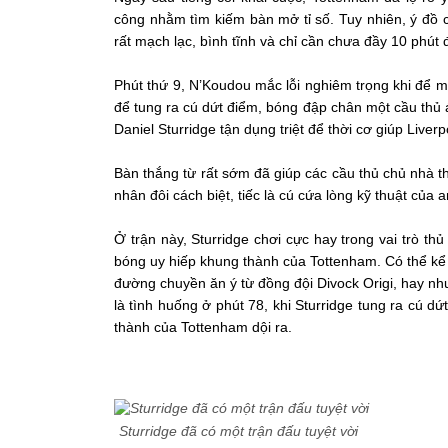
công nhằm tìm kiếm bàn mở tỉ số. Tuy nhiên, ý đồ c
rất mạch lạc, bình tĩnh và chỉ cần chưa đầy 10 phút
Phút thứ 9, N’Koudou mắc lỗi nghiêm trọng khi để m
để tung ra cú dứt điểm, bóng đập chân một cầu thủ
Daniel Sturridge tận dụng triệt để thời cơ giúp Liver
Bàn thắng từ rất sớm đã giúp các cầu thủ chủ nhà t
nhân đôi cách biệt, tiếc là cú cứa lòng kỹ thuật của
Ở trận này, Sturridge chơi cực hay trong vai trò th
bóng uy hiếp khung thành của Tottenham. Có thể kể 
đường chuyền ăn ý từ đồng đội Divock Origi, hay như
là tình huống ở phút 78, khi Sturridge tung ra cú 
thành của Tottenham dội ra.
Sturridge đã có một trận đấu tuyệt vời