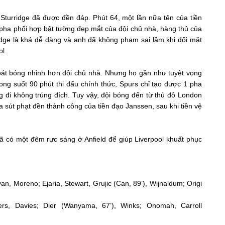
turridge đã được đền đáp. Phút 64, một lần nữa tên của tiền
t pha phối hợp bật tường đẹp mắt của đội chủ nhà, hàng thủ của
ridge là khá dễ dàng và anh đã không phạm sai lầm khi đối mặt
ol.
oát bóng nhỉnh hơn đội chủ nhà. Nhưng họ gần như tuyệt vọng
ong suốt 90 phút thi đấu chính thức, Spurs chỉ tạo được 1 pha
đi không trúng đích. Tuy vậy, đội bóng đến từ thủ đô London
 sút phạt đền thành công của tiền đạo Janssen, sau khi tiền vệ
đã có một đêm rực sáng ở Anfield để giúp Liverpool khuất phục
van, Moreno; Ejaria, Stewart, Grujic (Can, 89’), Wijnaldum; Origi
ers, Davies; Dier (Wanyama, 67’), Winks; Onomah, Carroll