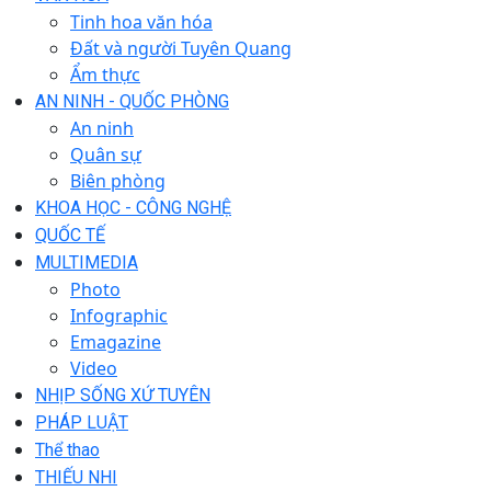
Tinh hoa văn hóa
Đất và người Tuyên Quang
Ẩm thực
AN NINH - QUỐC PHÒNG
An ninh
Quân sự
Biên phòng
KHOA HỌC - CÔNG NGHỆ
QUỐC TẾ
MULTIMEDIA
Photo
Infographic
Emagazine
Video
NHỊP SỐNG XỨ TUYÊN
PHÁP LUẬT
Thể thao
THIẾU NHI