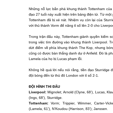
Những nỗ lực bắn phá khung thành Tottenham của S
đạo 27 tuổi này xuất hiện trên bảng điện tử. Từ mộ
Tottenham đã bị xé nát. Nhiệm vụ còn lại của Stur
với thủ thành Vorm để nâng tỉ số lên 2-0 cho Liverpo
Trong trận đấu này, Tottenham giành quyền kiểm s
trong việc tìm đường vào khung thành Liverpool. Tr
dứt điểm về phía khung thành The Kop, nhưng bóng 
cũng có được bàn thắng danh dự ở Anfield. Đó là pha
Lamela của họ bị Lucas phạm lỗi.
Không hề quá lời nếu nói rằng, tiền đạo Sturridge 
đội bóng đến từ thủ đô London với tỉ số 2-1.
ĐỘI HÌNH THI ĐẤU
Liverpool:
Mignolet; Arnold (Clyne, 68’), Lucas, Kla
(Ings, 68’), Sturridge.
Tottenham:
Vorm; Trippier, Wimmer, Carter-Vick
(Lamela, 61’), N’Koudou (Harrison, 83’); Janssen.