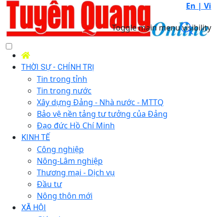
En |
Vi
Toggle main menu visibility
THỜI SỰ - CHÍNH TRỊ
Tin trong tỉnh
Tin trong nước
Xây dựng Đảng - Nhà nước - MTTQ
Bảo vệ nền tảng tư tưởng của Đảng
Đạo đức Hồ Chí Minh
KINH TẾ
Công nghiệp
Nông-Lâm nghiệp
Thương mại - Dịch vụ
Đầu tư
Nông thôn mới
XÃ HỘI