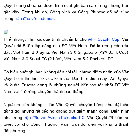
Quyết đang chưa có được hiệu suất ghi bàn cao trong những trận
gần đây. Trong khi đó, Công Vinh và Công Phượng đã nổ súng
trong
trận đấu với Indonesia
.
Thế nhưng, nhìn cả quá trình chuẩn bị cho
AFF Suzuki Cup
, Văn
Quyết đã 5 lần lập công cho ĐT Việt Nam. Đó là trong các trận
đấu: Việt Nam 2-0 Syria, Việt Nam 3-0 Singapore (AYA Bank Cup),
Việt Nam 3-0 Seoul FC (2 bàn), Việt Nam 5-2 Pocheon FC.
Có hiệu suất ghi bàn không đến nỗi tồi, nhưng điểm nhấn của Văn
Quyết còn thể hiện ở việc kiến tạo. Đến thời điểm này, Văn Quyết
và Xuân Trường đang là những người kiến tạo tốt nhất ĐT Việt
Nam với 4 đường chuyền thành bàn thắng.
Ngoài ra còn không ít lần Văn Quyết chuyền bóng như đặt cho
đồng đội nhưng rất tiếc họ không dứt điểm thành công. Điển hình
như trong
trận đấu với Avispa Fukuoka FC
, Văn Quyết đã kiến tạo
tuyệt vời cho Công Phượng, Văn Toàn đối diện với khung thành
đối phương.