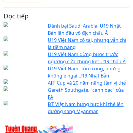
Đọc tiếp
Đánh bại Saudi Arabia, U19 Nhật
Bản lần đầu vô địch châu Á
U19 Việt Nam có tài, nhưng vẫn chỉ
là tiềm năng
U19 Việt Nam dừng bước trước
ngưỡng cửa chung kết U19 châu Á
U19 Việt Nam: Tôn trọng, nhưng
không e ngại U19 Nhật Bản
AFF Cup và 20 năm nâng tầm vị thế
Gareth Southgate, "canh bạc" của
FA
ĐT Việt Nam hừng hực khí thế lên
đường sang Myanmar