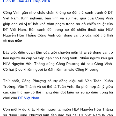
Lịch thi đấu AFF Cup 2016
Công Vinh gần như chắc chắn không có đối thủ cạnh tranh ở ĐT
Việt Nam. Kinh nghiệm, bản lĩnh và sự hiệu quả của Công Vinh
giúp anh có vị trí bất khả xâm phạm trong sơ đồ chiến thuật của
ĐT Việt Nam. Bên cạnh đó, trong sơ đồ chiến thuật của HLV
Nguyễn Hữu Thắng Công Vinh còn đóng vai trò của một thủ lĩnh
về tinh thần.
Bây giờ, điều quan tâm của giới chuyên môn là ai sẽ đóng vai trò
làm người đá cặp và tiếp đạn cho Công Vinh. Nhiều người kêu gọi
HLV Nguyễn Hữu Thắng dùng Công Phượng đá sau Công Vinh.
Có hai lý do khiến người ta đặt niềm tin vào Công Phượng.
Thứ nhất, Công Phượng có sự đồng điệu với Văn Toàn, Xuân
Trường, Văn Thành và có thể là Tuấn Anh. Sự phối hợp ăn ý giữa
các cầu thủ này có thể mang đến đột biến và sự ảo diệu trong lối
chơi của
ĐT Việt Nam
.
Còn một lý do khác khiến người ta muốn HLV Nguyễn Hữu Thắng
sử dụng Công Phượng làm tiền đạo thứ hai ĐT Việt Nam là Văn