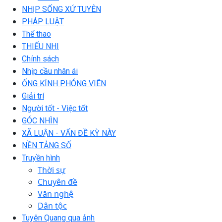
NHỊP SỐNG XỨ TUYÊN
PHÁP LUẬT
Thể thao
THIẾU NHI
Chính sách
Nhịp cầu nhân ái
ỐNG KÍNH PHÓNG VIÊN
Giải trí
Người tốt - Việc tốt
GÓC NHÌN
XÃ LUẬN - VẤN ĐỀ KỲ NÀY
NỀN TẢNG SỐ
Truyền hình
Thời sự
Chuyên đề
Văn nghệ
Dân tộc
Tuyên Quang qua ảnh