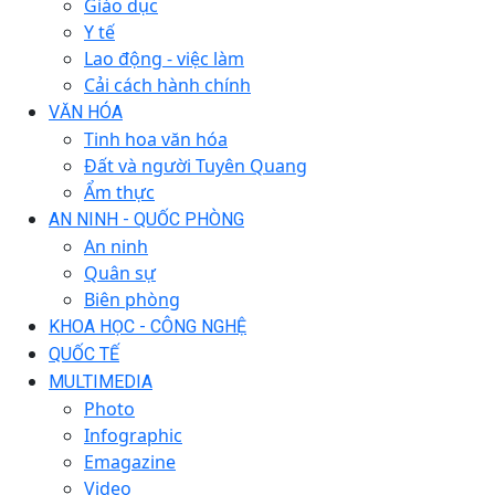
Giáo dục
Y tế
Lao động - việc làm
Cải cách hành chính
VĂN HÓA
Tinh hoa văn hóa
Đất và người Tuyên Quang
Ẩm thực
AN NINH - QUỐC PHÒNG
An ninh
Quân sự
Biên phòng
KHOA HỌC - CÔNG NGHỆ
QUỐC TẾ
MULTIMEDIA
Photo
Infographic
Emagazine
Video