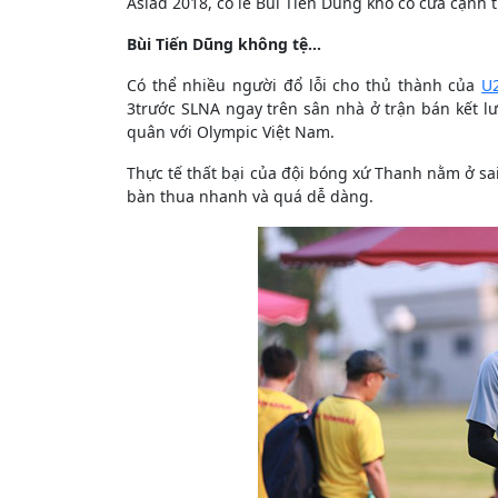
Asiad 2018, có lẽ Bùi Tiến Dũng khó có cửa cạnh 
Bùi Tiến Dũng không tệ...
Có thể nhiều người đổ lỗi cho thủ thành của
U
3trước SLNA ngay trên sân nhà ở trận bán kết lư
quân với Olympic Việt Nam.
Thực tế thất bại của đội bóng xứ Thanh nằm ở sa
bàn thua nhanh và quá dễ dàng.