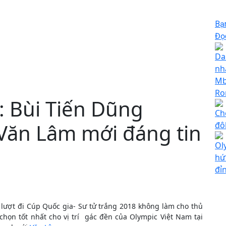
Bạ
Đọc
Da
nh
Mb
Ro
: Bùi Tiến Dũng
Che
Văn Lâm mới đáng tin
đô
Ol
hứ
đỉ
t lượt đi Cúp Quốc gia- Sư tử trắng 2018 không làm cho thủ
họn tốt nhất cho vị trí gác đền của Olympic Việt Nam tại