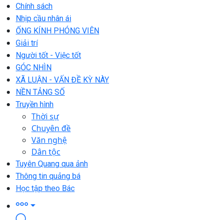
Chính sách
Nhịp cầu nhân ái
ỐNG KÍNH PHÓNG VIÊN
Giải trí
Người tốt - Việc tốt
GÓC NHÌN
XÃ LUẬN - VẤN ĐỀ KỲ NÀY
NỀN TẢNG SỐ
Truyền hình
Thời sự
Chuyên đề
Văn nghệ
Dân tộc
Tuyên Quang qua ảnh
Thông tin quảng bá
Học tập theo Bác