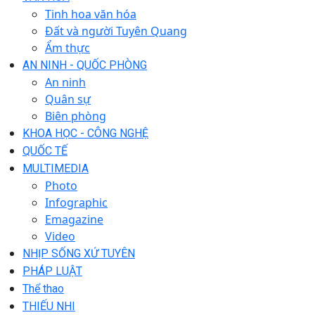
Tinh hoa văn hóa
Đất và người Tuyên Quang
Ẩm thực
AN NINH - QUỐC PHÒNG
An ninh
Quân sự
Biên phòng
KHOA HỌC - CÔNG NGHỆ
QUỐC TẾ
MULTIMEDIA
Photo
Infographic
Emagazine
Video
NHỊP SỐNG XỨ TUYÊN
PHÁP LUẬT
Thể thao
THIẾU NHI