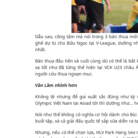
Dẫu sao, công tâm mà nói trong 3 bàn thua mới
ghế dự bị cho Bửu Ngọc tại V-League, dường n
nhất.
Bàn thua đầu tiên và cuối cùng dù có thể là bấ
xạ tốt như đã từng thể hiện tại VCK U23 châu
người cứu thua ngoạn mục.
Văn Lâm nhỉnh hơn
Không tệ nhưng để gọi xuất sắc đúng như kỳ v
Olympic Việt Nam tại Asiad tới thì dường như... 
Nói như thế không có nghĩa cơ hội dành cho Bùi 
buổi tập, và cả giải đấu quốc tế sắp sửa diễn ra t
Nhưng, nếu có thể chọn lựa, HLV Park Hang Seo r