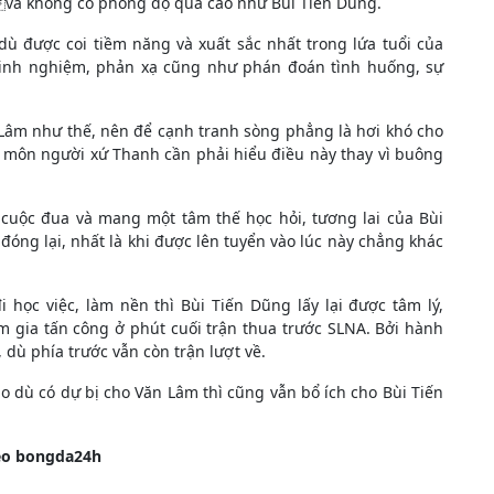
và không có phong độ quá cao như Bùi Tiến Dũng.
ù được coi tiềm năng và xuất sắc nhất trong lứa tuổi của
kinh nghiệm, phản xạ cũng như phán đoán tình huống, sự
 Lâm như thế, nên để cạnh tranh sòng phẳng là hơi khó cho
 môn người xứ Thanh cần phải hiểu điều này thay vì buông
cuộc đua và mang một tâm thế học hỏi, tương lai của Bùi
óng lại, nhất là khi được lên tuyển vào lúc này chẳng khác
 học việc, làm nền thì Bùi Tiến Dũng lấy lại được tâm lý,
m gia tấn công ở phút cuối trận thua trước SLNA. Bởi hành
 dù phía trước vẫn còn trận lượt về.
o dù có dự bị cho Văn Lâm thì cũng vẫn bổ ích cho Bùi Tiến
eo bongda24h