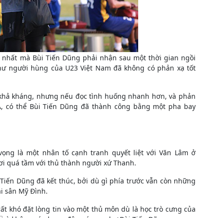
 nhất mà Bùi Tiến Dũng phải nhận sau một thời gian ngồi
hư người hùng của U23 Việt Nam đã không có phản xạ tốt
t khả kháng, nhưng nếu đọc tình huống nhanh hơn, và phản
 Á, có thể Bùi Tiến Dũng đã thành công bằng một pha bay
ọng là một nhân tố cạnh tranh quyết liệt với Văn Lâm ở
hơi quá tầm với thủ thành người xứ Thanh.
Tiến Dũng đã kết thúc, bởi dù gì phía trước vẫn còn những
ại sân Mỹ Đình.
ất khó đặt lòng tin vào một thủ môn dù là học trò cưng của