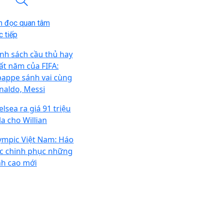
n đọc quan tâm
 tiếp
nh sách cầu thủ hay
ất năm của FIFA:
appe sánh vai cùng
naldo, Messi
lsea ra giá 91 triệu
la cho Willian
ympic Việt Nam: Háo
c chinh phục những
nh cao mới