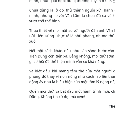
mình, nhưng lại ngồi dự bị thường xuyên ở CLB 
Chưa dừng lại ở đó, thủ thành người xứ Thanh d
mình, nhưng so với Văn Lâm là chưa đủ cả về 
vượt trội thể hình.
Thua thiệt về mọi mặt so với người đàn anh Văn
Bùi Tiến Dũng. Thực tế là phũ phàng, nhưng thủ
xuôi.
Nói một cách khác, nếu như sẵn sàng bước vào 
Tiến Dũng còn tiến xa. Bằng không, mọi thứ sớm đ
gì cơ hội để thể hiện mình vẫn có khả năng.
Và biết đâu, khi mang tâm thế của một người đi
phong độ thay vì nôn nóng như cách lao lên tha
động ấy như là biểu hiện của một tâm lý nặng nề,
Quên mọi thứ, và bắt đầu một hành trình mới, ch
Dũng. Không tin cứ đợi mà xem!
Th