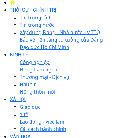
THỜI SỰ - CHÍNH TRỊ
Tin trong tỉnh
Tin trong nước
Xây dựng Đảng - Nhà nước - MTTQ
Bảo vệ nền tảng tư tưởng của Đảng
Đạo đức Hồ Chí Minh
KINH TẾ
Công nghiệp
Nông-Lâm nghiệp
Thương mại - Dịch vụ
Đầu tư
Nông thôn mới
XÃ HỘI
Giáo dục
Y tế
Lao động - việc làm
Cải cách hành chính
VĂN HÓA